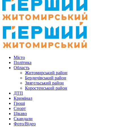
Місто
Політика
Область
Житомирський район
Бердичівський район
Звягельський район
Коростенський район
ДТП
Кримінал
Гроші
Спорт
Цікаво
Скандали
Фото/Відео