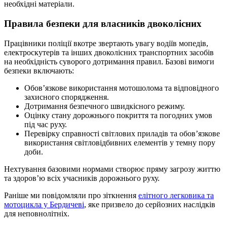
необхідні матеріали.
Правила безпеки для власників двоколісних
Працівники поліції вкотре звертають увагу водіїв мопедів,
електроскутерів та інших двоколісних транспортних засобів
на необхідність суворого дотримання правил. Базові вимоги
безпеки включають:
Обов’язкове використання мотошолома та відповідного
захисного спорядження.
Дотримання безпечного швидкісного режиму.
Оцінку стану дорожнього покриття та погодних умов
під час руху.
Перевірку справності світлових приладів та обов’язкове
використання світловідбивних елементів у темну пору
доби.
Нехтування базовими нормами створює пряму загрозу життю
та здоров’ю всіх учасників дорожнього руху.
Раніше ми повідомляли про зіткнення
елітного легковика та
мотоцикла у Бердичеві
, яке призвело до серйозних наслідків
для неповнолітніх.