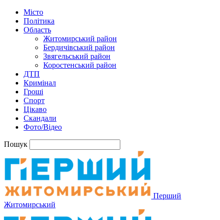
Місто
Політика
Область
Житомирський район
Бердичівський район
Звягельський район
Коростенський район
ДТП
Кримінал
Гроші
Спорт
Цікаво
Скандали
Фото/Відео
Пошук
Перший
Житомирський