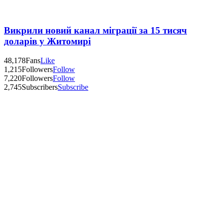
Викрили новий канал міграції за 15 тисяч
доларів у Житомирі
48,178
Fans
Like
1,215
Followers
Follow
7,220
Followers
Follow
2,745
Subscribers
Subscribe