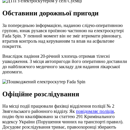
Обставини дорожньої пригоди
За попередньою інформацією, наданою слідчо-оперативною
групою, юнак рухався проїзною частиною на електроскутері
Fada Spin. У певний момент він не зміг втримати рівновагу,
втратив контроль над керуванням та впав на асфальтове
покриття.
Внаслідок падіння 20-річний хлопець отримав тілесні
ушкодження. З місця автопригоди його оперативно доставили
до найближчого медичного закладу для надання лікарської
допомоги.
Офіційне розслідування
На місці події працювали фахівці відділення поліції № 2
Звягельського районного відділу. Як
повідомляє поліція
,
подію було кваліфіковано за статтею 291 Кримінального
кодексу України (Порушення чинних на транспорті правил).
Досудове розслідування триває, правоохоронці збирають