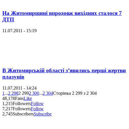
На Житомирщині впродовж вихідних сталося 7
ДТП
11.07.2011 - 15:19
В Житомирській області з’явились перші жертви
плазунів
11.07.2011 - 14:24
1
...
2 298
2 299
2 300
...
2 304
Сторінка 2 299 з 2 304
48,178
Fans
Like
1,215
Followers
Follow
7,217
Followers
Follow
2,745
Subscribers
Subscribe