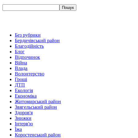
Без рубрики
Бердичівський район
Благодійність
Блог
Відпочинок
Війна
Влада
Волонтерство
Гроші
ДТП
Екологія
Економіка
Житомирський район
Звягельський район
Здоров'я
Знижки
Інтерв'ю
Їжа
Коростенський район