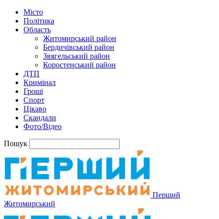
Місто
Політика
Область
Житомирський район
Бердичівський район
Звягельський район
Коростенський район
ДТП
Кримінал
Гроші
Спорт
Цікаво
Скандали
Фото/Відео
Пошук
Перший
Житомирський