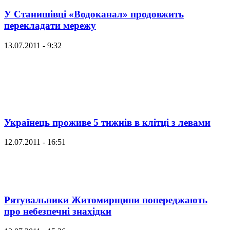
У Станишівці «Водоканал» продовжить
перекладати мережу
13.07.2011 - 9:32
Українець проживе 5 тижнів в клітці з левами
12.07.2011 - 16:51
Рятувальники Житомирщини попереджають
про небезпечні знахідки