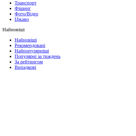
Транспорт
Фішинг
Фото/Відео
Цікаво
Найновіші
Найновіші
Рекомендовані
Найпопулярніші
Популярні за тиждень
За рейтингом
Випадкові