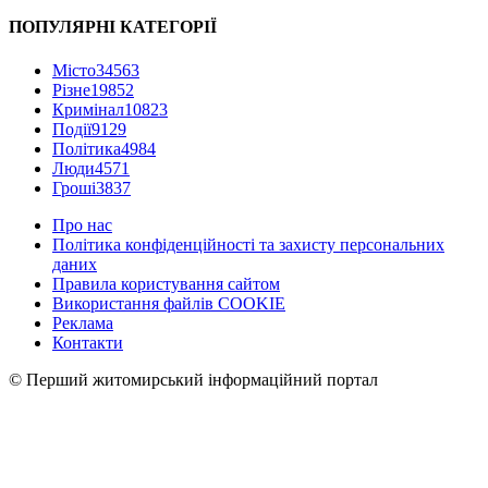
ПОПУЛЯРНІ КАТЕГОРІЇ
Місто
34563
Різне
19852
Кримінал
10823
Події
9129
Політика
4984
Люди
4571
Гроші
3837
Про нас
Політика конфіденційності та захисту персональних
даних
Правила користування сайтом
Використання файлів COOKIE
Реклама
Контакти
© Перший житомирський інформаційний портал