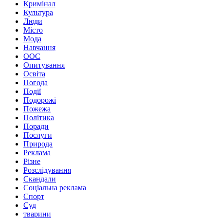
Кримінал
Культура
Люди
Місто
Мода
Навчання
ООС
Опитування
Освіта
Погода
Події
Подорожі
Пожежа
Політика
Поради
Послуги
Природа
Реклама
Різне
Розслідування
Скандали
Соціальна реклама
Спорт
Суд
тварини