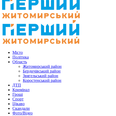
Місто
Політика
Область
Житомирський район
Бердичівський район
Звягельський район
Коростенський район
ДТП
Кримінал
Гроші
Спорт
Цікаво
Скандали
Фото/Відео