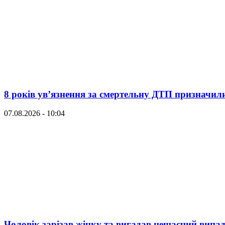
8 років ув’язнення за смертельну ДТП призначил
07.08.2026 - 10:04
Чоловік зарізав жінку та вигадав нещасний випад