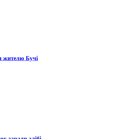
и жителю Бучі
ок заради алібі