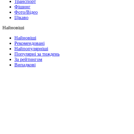
Транспорт
Фішинг
Фото/Відео
Цікаво
Найновіші
Найновіші
Рекомендовані
Найпопулярніші
Популярні за тиждень
За рейтингом
Випадкові