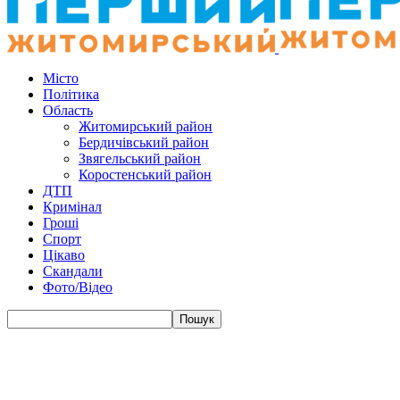
Місто
Політика
Область
Житомирський район
Бердичівський район
Звягельський район
Коростенський район
ДТП
Кримінал
Гроші
Спорт
Цікаво
Скандали
Фото/Відео