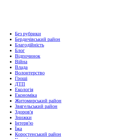
Без рубрики
Бердичівський район
Благодійність
Блог
Відпочинок
Війна
Влада
Волонтерство
Гроші
ДТП
Екологія
Економіка
Житомирський район
Звягельський район
Здоров'я
Знижки
Інтерв'ю
Їжа
Коростенський район