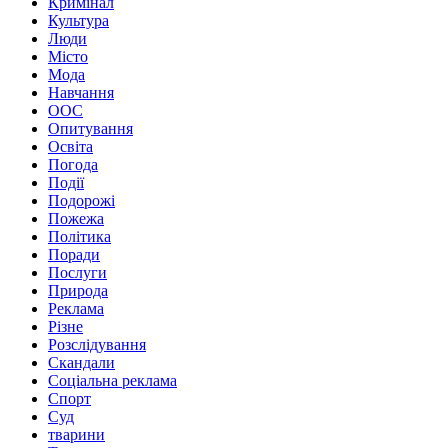
Кримінал
Культура
Люди
Місто
Мода
Навчання
ООС
Опитування
Освіта
Погода
Події
Подорожі
Пожежа
Політика
Поради
Послуги
Природа
Реклама
Різне
Розслідування
Скандали
Соціальна реклама
Спорт
Суд
тварини