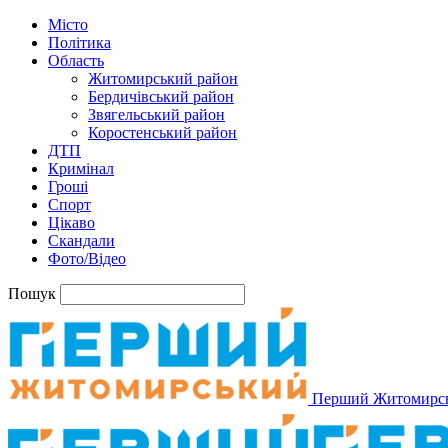
Місто
Політика
Область
Житомирський район
Бердичівський район
Звягельський район
Коростенський район
ДТП
Кримінал
Гроші
Спорт
Цікаво
Скандали
Фото/Відео
Пошук
Перший Житомирс