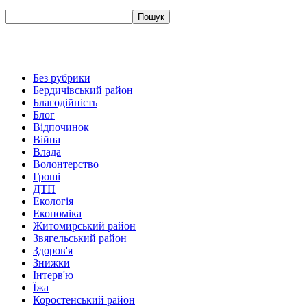
Без рубрики
Бердичівський район
Благодійність
Блог
Відпочинок
Війна
Влада
Волонтерство
Гроші
ДТП
Екологія
Економіка
Житомирський район
Звягельський район
Здоров'я
Знижки
Інтерв'ю
Їжа
Коростенський район