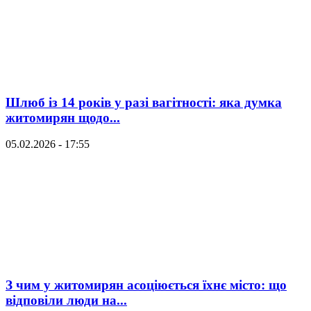
Шлюб із 14 років у разі вагітності: яка думка
житомирян щодо...
05.02.2026 - 17:55
З чим у житомирян асоціюється їхнє місто: що
відповіли люди на...