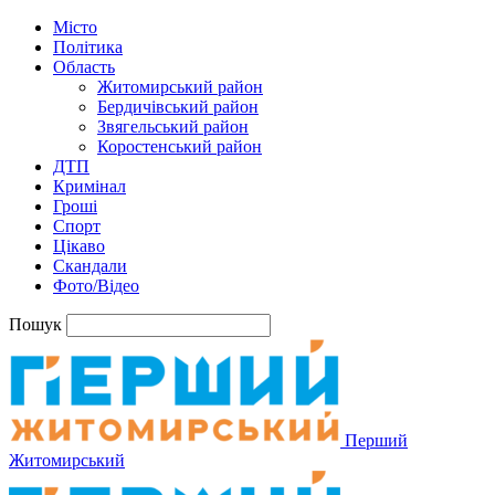
Місто
Політика
Область
Житомирський район
Бердичівський район
Звягельський район
Коростенський район
ДТП
Кримінал
Гроші
Спорт
Цікаво
Скандали
Фото/Відео
Пошук
Перший
Житомирський