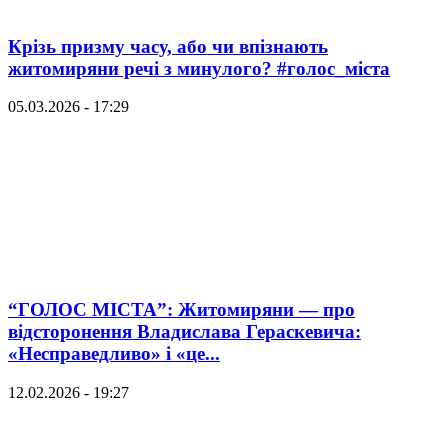
Крізь призму часу, або чи впізнають
житомиряни речі з минулого? #голос_міста
05.03.2026 - 17:29
“ГОЛОС МІСТА”: Житомиряни — про
відсторонення Владислава Гераскевича:
«Несправедливо» і «це...
12.02.2026 - 19:27