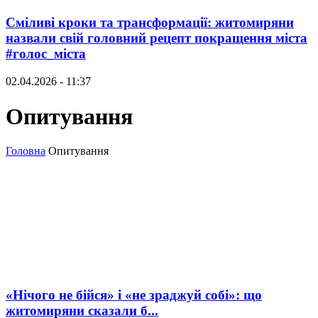
Сміливі кроки та трансформації: житомиряни
назвали свій головний рецепт покращення міста
#голос_міста
02.04.2026 - 11:37
Опитування
Головна
Опитування
«Нічого не бійся» і «не зраджуй собі»: що
житомиряни сказали б...