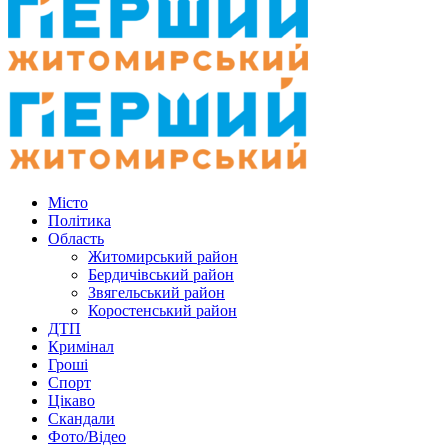
Місто
Політика
Область
Житомирський район
Бердичівський район
Звягельський район
Коростенський район
ДТП
Кримінал
Гроші
Спорт
Цікаво
Скандали
Фото/Відео