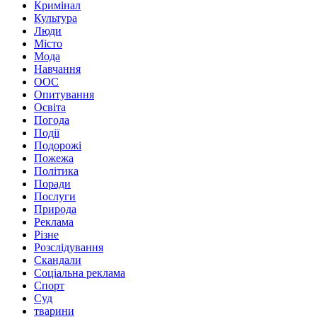
Кримінал
Культура
Люди
Місто
Мода
Навчання
ООС
Опитування
Освіта
Погода
Події
Подорожі
Пожежа
Політика
Поради
Послуги
Природа
Реклама
Різне
Розслідування
Скандали
Соціальна реклама
Спорт
Суд
тварини