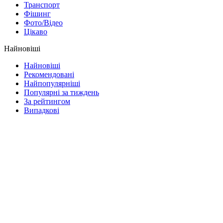
Транспорт
Фішинг
Фото/Відео
Цікаво
Найновіші
Найновіші
Рекомендовані
Найпопулярніші
Популярні за тиждень
За рейтингом
Випадкові