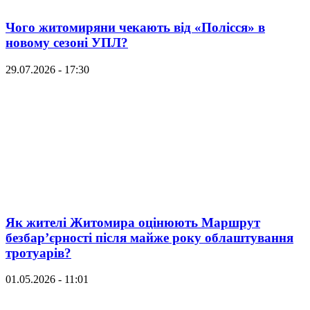
Чого житомиряни чекають від «Полісся» в
новому сезоні УПЛ?
29.07.2026 - 17:30
Як жителі Житомира оцінюють Маршрут
безбар’єрності після майже року облаштування
тротуарів?
01.05.2026 - 11:01