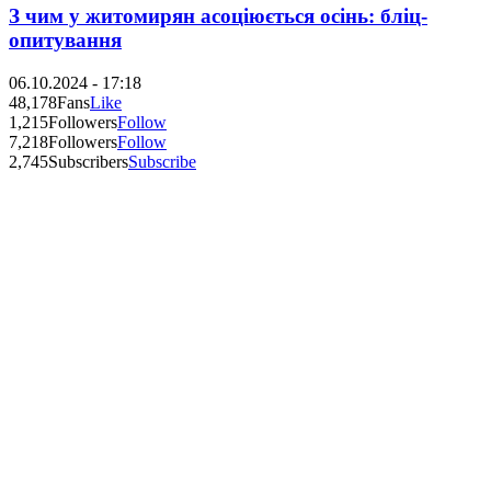
З чим у житомирян асоціюється осінь: бліц-
опитування
06.10.2024 - 17:18
48,178
Fans
Like
1,215
Followers
Follow
7,218
Followers
Follow
2,745
Subscribers
Subscribe