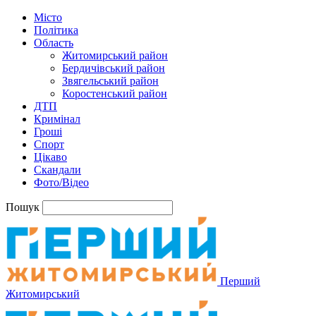
Місто
Політика
Область
Житомирський район
Бердичівський район
Звягельський район
Коростенський район
ДТП
Кримінал
Гроші
Спорт
Цікаво
Скандали
Фото/Відео
Пошук
Перший
Житомирський