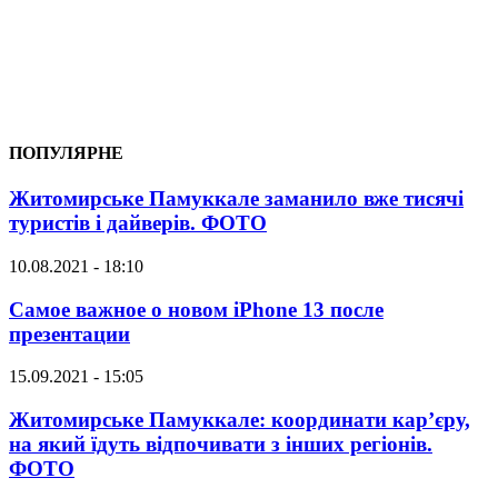
ПОПУЛЯРНЕ
Житомирське Памуккале заманило вже тисячі
туристів і дайверів. ФОТО
10.08.2021 - 18:10
Самое важное о новом iPhone 13 после
презентации
15.09.2021 - 15:05
Житомирське Памуккале: координати кар’єру,
на який їдуть відпочивати з інших регіонів.
ФОТО