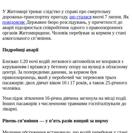
У Житомирі триває слідство у справі про смертельну
дорожньо-транспортну пригоду,
що сталася
вночі 7 липня. Як
повідомляє
Державне бюро розслідувань, у причетності до
аварії підозрюється співробітник одного з правоохоронних
органів Житомирщини. Чоловік перебував за кермом у стані
алкогольного сп’яніння.
Подробиці аварії
Близько 1:20 ночі водій легкового автомобіля не впорався з
керуванням і врізався у бетонну опору на вулиці в обласному
центрі. За попередніми даними, за кермом був
правоохоронець, який у неробочий час перевозив трьох
пасажирів: двох дівчат віком 16 і 17 років, а також 25-річного
чоловіка.
Унаслідок зіткнення 16-річна дівчина загинула на місці події.
Інших пасажирів з численними травмами госпіталізували до
лікарні.
Рівень сп’яніння — у п’ять разів вищий за норму
Медичне обстеження встановило, що водій перебував у стані