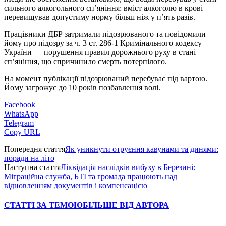
сильного алкогольного сп’яніння: вміст алкоголю в крові
перевищував допустиму норму більш ніж у п’ять разів.
Працівники ДБР затримали підозрюваного та повідомили
йому про підозру за ч. 3 ст. 286-1 Кримінального кодексу
України — порушення правил дорожнього руху в стані
сп’яніння, що спричинило смерть потерпілого.
На момент публікації підозрюваний перебуває під вартою.
Йому загрожує до 10 років позбавлення волі.
Facebook
WhatsApp
Telegram
Copy URL
Попередня стаття
Як уникнути отруєння кавунами та динями:
поради на літо
Наступна стаття
Ліквідація наслідків вибуху в Березині:
Міграційна служба, БТІ та громада працюють над
відновленням документів і компенсацією
СТАТТІ ЗА ТЕМОЮ
БІЛЬШЕ ВІД АВТОРА