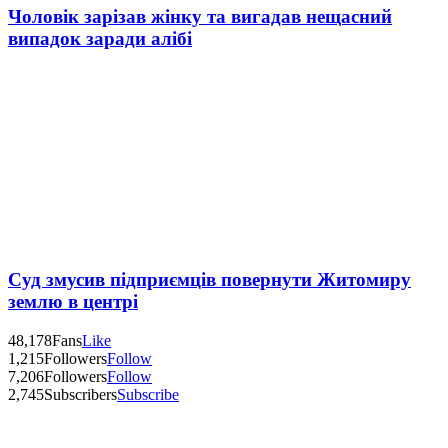
Чоловік зарізав жінку та вигадав нещасний
випадок заради алібі
Суд змусив підприємців повернути Житомиру
землю в центрі
48,178
Fans
Like
1,215
Followers
Follow
7,206
Followers
Follow
2,745
Subscribers
Subscribe