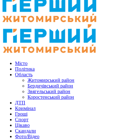
Місто
Політика
Область
Житомирський район
Бердичівський район
Звягельський район
Коростенський район
ДТП
Кримінал
Гроші
Спорт
Цікаво
Скандали
Фото/Відео