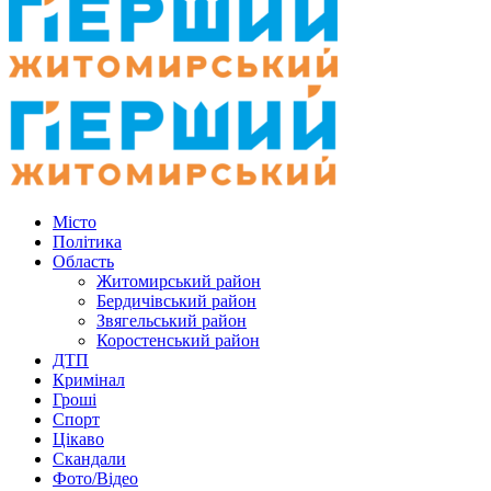
Місто
Політика
Область
Житомирський район
Бердичівський район
Звягельський район
Коростенський район
ДТП
Кримінал
Гроші
Спорт
Цікаво
Скандали
Фото/Відео