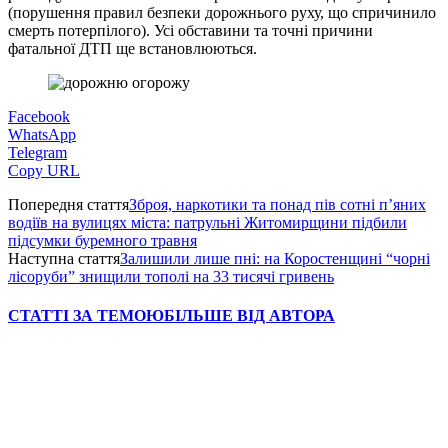
(порушення правил безпеки дорожнього руху, що спричинило
смерть потерпілого). Усі обставини та точні причини
фатальної ДТП ще встановлюються.
Facebook
WhatsApp
Telegram
Copy URL
Попередня стаття
Зброя, наркотики та понад пів сотні п’яних
водіїв на вулицях міста: патрульні Житомирщини підбили
підсумки буремного травня
Наступна стаття
Залишили лише пні: на Коростенщині “чорні
лісоруби” знищили тополі на 33 тисячі гривень
СТАТТІ ЗА ТЕМОЮ
БІЛЬШЕ ВІД АВТОРА