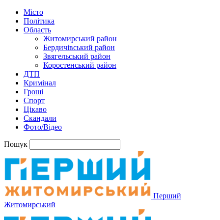
Місто
Політика
Область
Житомирський район
Бердичівський район
Звягельський район
Коростенський район
ДТП
Кримінал
Гроші
Спорт
Цікаво
Скандали
Фото/Відео
Пошук
Перший
Житомирський