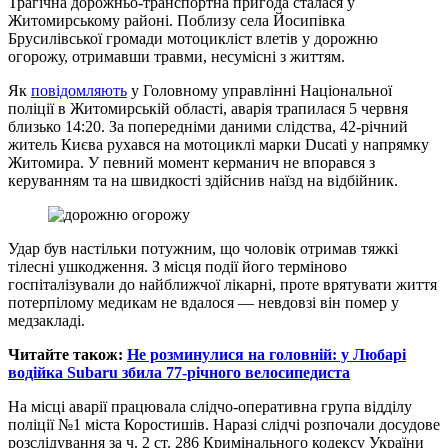
Трагічна дорожньо-транспортна пригода сталася у
Житомирському районі. Поблизу села Йосипівка
Брусилівської громади мотоцикліст влетів у дорожню
огорожу, отримавши травми, несумісні з життям.
Як
повідомляють
у Головному управлінні Національної
поліції в Житомирській області, аварія трапилася 5 червня
близько 14:20. За попередніми даними слідства, 42-річний
житель Києва рухався на мотоциклі марки Ducati у напрямку
Житомира. У певний момент керманич не впорався з
керуванням та на швидкості здійснив наїзд на відбійник.
Удар був настільки потужним, що чоловік отримав тяжкі
тілесні ушкодження. З місця події його терміново
госпіталізували до найближчої лікарні, проте врятувати життя
потерпілому медикам не вдалося — невдовзі він помер у
медзакладі.
Читайте також:
Не розминулися на головній: у Любарі
водійка Subaru збила 77-річного велосипедиста
На місці аварії працювала слідчо-оперативна група відділу
поліції №1 міста Коростишів. Наразі слідчі розпочали досудове
розслідування за ч. 2 ст. 286 Кримінального кодексу України