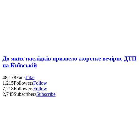
До яких наслідків призвело жорстке вечірнє ДТП
на Київській
48,178
Fans
Like
1,215
Followers
Follow
7,218
Followers
Follow
2,745
Subscribers
Subscribe