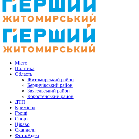
Місто
Політика
Область
Житомирський район
Бердичівський район
Звягельський район
Коростенський район
ДТП
Кримінал
Гроші
Спорт
Цікаво
Скандали
Фото/Відео