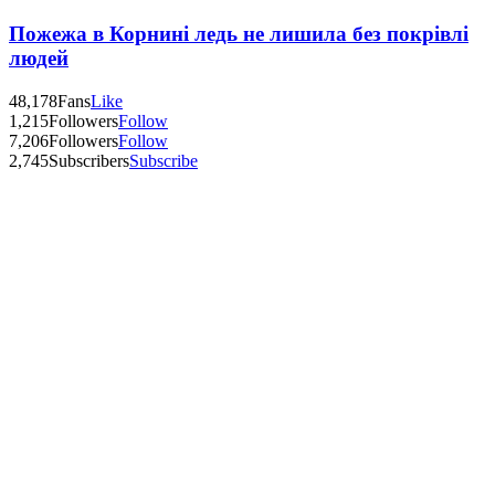
Пожежа в Корнині ледь не лишила без покрівлі
людей
48,178
Fans
Like
1,215
Followers
Follow
7,206
Followers
Follow
2,745
Subscribers
Subscribe