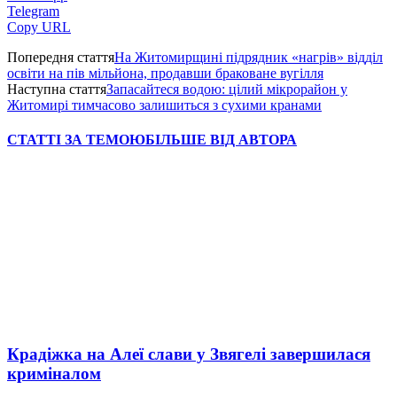
Telegram
Copy URL
Попередня стаття
На Житомирщині підрядник «нагрів» відділ
освіти на пів мільйона, продавши браковане вугілля
Наступна стаття
Запасайтеся водою: цілий мікрорайон у
Житомирі тимчасово залишиться з сухими кранами
СТАТТІ ЗА ТЕМОЮ
БІЛЬШЕ ВІД АВТОРА
Крадіжка на Алеї слави у Звягелі завершилася
криміналом