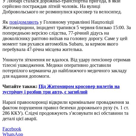
У Любарі сталася дорожньо-транспортна пригода, в якій
серйозно постраждав літній чоловік. На вулиці
Добровольського не розминулися кросовер та велосипед.
Як
повідомляють
у Головному управлінні Нацполіції
Житомирщини, інцидент трапився 5 червня близько 15:00. За
попередньою версією слідства, 77-річний дідусь на
двоколіснику раптово виїхав на головну дорогу. Саме у цей
момент там рухався автомобіль Subaru, за кермом якого
перебувала 47-річна місцева жителька.
Уникнути зіткнення не вдалося. Від удару пенсіонер отримав
тілесні ушкодження. Медики оперативно доставили
потерпілого керманича до найближчого медичного закладу
для надання допомоги.
Читайте також:
Під Житомиром кросовер вилетів на
зустрічну і розбив три авто, є загиблий
Наразі правоохоронці відкрили кримінальне провадження за
фактом порушення правил безпеки дорожнього руху (ч. 1 ст.
286 ККУ). Слідчі продовжують з’ясовувати всі обставини та
деталі цієї аварії.
Facebook
WhatsApp