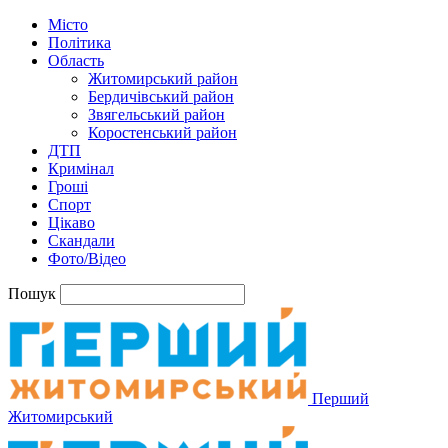
Місто
Політика
Область
Житомирський район
Бердичівський район
Звягельський район
Коростенський район
ДТП
Кримінал
Гроші
Спорт
Цікаво
Скандали
Фото/Відео
Пошук
Перший
Житомирський