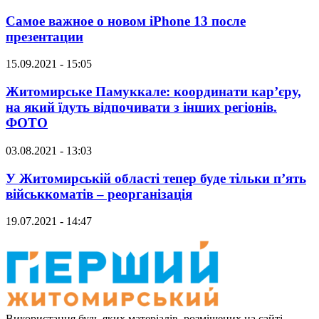
Самое важное о новом iPhone 13 после
презентации
15.09.2021 - 15:05
Житомирське Памуккале: координати кар’єру,
на який їдуть відпочивати з інших регіонів.
ФОТО
03.08.2021 - 13:03
У Житомирській області тепер буде тільки п’ять
військкоматів – реорганізація
19.07.2021 - 14:47
Використання будь-яких матеріалів, розміщених на сайті,