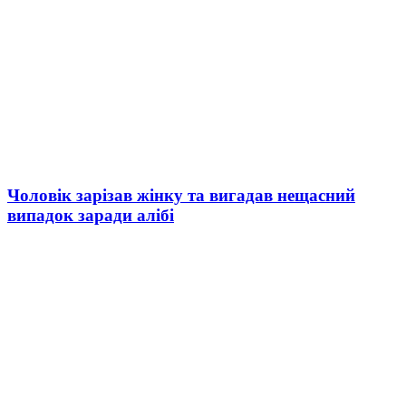
Чоловік зарізав жінку та вигадав нещасний
випадок заради алібі