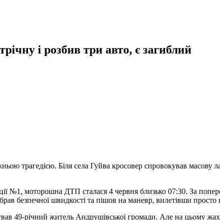
річну і розбив три авто, є загиблий
ньою трагедією. Біля села Гуйва кросовер спровокував масову л
ї №1, моторошна ДТП сталася 4 червня близько 07:30. За попер
рав безпечної швидкості та пішов на маневр, вилетівши просто н
рував 49-річний житель Андрушівської громади. Але на цьому жах