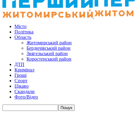
Місто
Політика
Область
Житомирський район
Бердичівський район
Звягельський район
Коростенський район
ДТП
Кримінал
Гроші
Спорт
Цікаво
Скандали
Фото/Відео