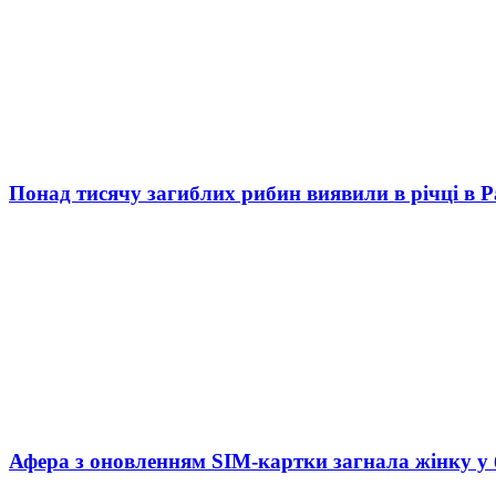
Понад тисячу загиблих рибин виявили в річці в 
Афера з оновленням SIM-картки загнала жінку у