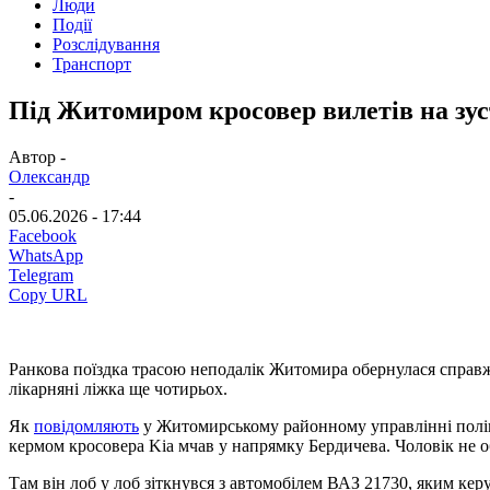
Люди
Події
Розслідування
Транспорт
Під Житомиром кросовер вилетів на зуст
Автор -
Олександр
-
05.06.2026 - 17:44
Facebook
WhatsApp
Telegram
Copy URL
Ранкова поїздка трасою неподалік Житомира обернулася справж
лікарняні ліжка ще чотирьох.
Як
повідомляють
у Житомирському районному управлінні поліці
кермом кросовера Kia мчав у напрямку Бердичева. Чоловік не об
Там він лоб у лоб зіткнувся з автомобілем ВАЗ 21730, яким ке