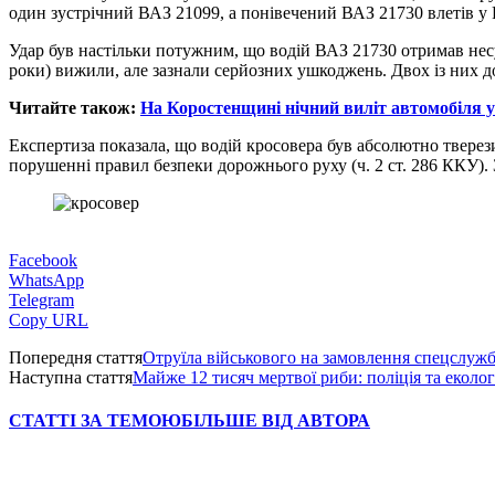
один зустрічний ВАЗ 21099, а понівечений ВАЗ 21730 влетів у 
Удар був настільки потужним, що водій ВАЗ 21730 отримав несум
роки) вижили, але зазнали серйозних ушкоджень. Двох із них до
Читайте також:
На Коростенщині нічний виліт автомобіля у
Експертиза показала, що водій кросовера був абсолютно тверез
порушенні правил безпеки дорожнього руху (ч. 2 ст. 286 ККУ). З
Facebook
WhatsApp
Telegram
Copy URL
Попередня стаття
Отруїла військового на замовлення спецслужб
Наступна стаття
Майже 12 тисяч мертвої риби: поліція та еко
СТАТТІ ЗА ТЕМОЮ
БІЛЬШЕ ВІД АВТОРА