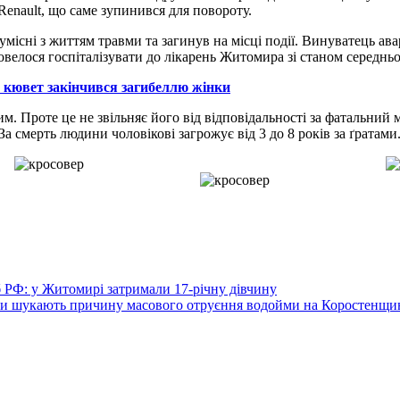
Renault, що саме зупинився для повороту.
існі з життям травми та загинув на місці події. Винуватець авар
велося госпіталізувати до лікарень Житомира зі станом середньої
 кювет закінчився загибеллю жінки
им. Проте це не звільняє його від відповідальності за фатальний
а смерть людини чоловікові загрожує від 3 до 8 років за ґратами
 РФ: у Житомирі затримали 17-річну дівчину
логи шукають причину масового отруєння водойми на Коростенщи