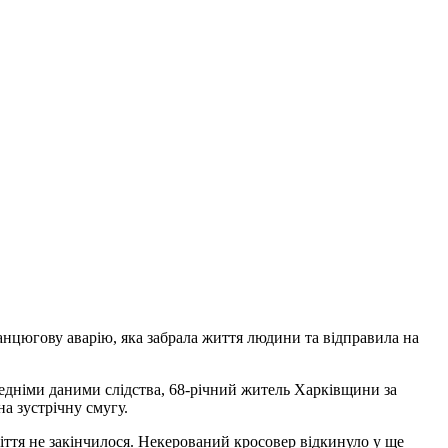
анцюгову аварію, яка забрала життя людини та відправила на
едніми даними слідства, 68-річний житель Харківщини за
а зустрічну смугу.
іття не закінчилося. Некерований кросовер відкинуло у ще