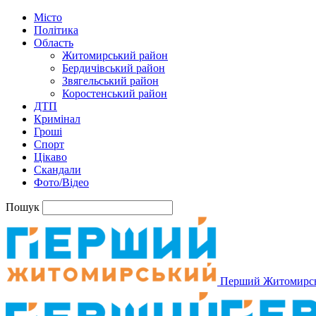
Місто
Політика
Область
Житомирський район
Бердичівський район
Звягельський район
Коростенський район
ДТП
Кримінал
Гроші
Спорт
Цікаво
Скандали
Фото/Відео
Пошук
Перший Житомирс