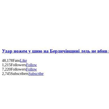
Удар ножем у шию на Бердичівщині ледь не вбив 
48,178
Fans
Like
1,215
Followers
Follow
7,220
Followers
Follow
2,745
Subscribers
Subscribe