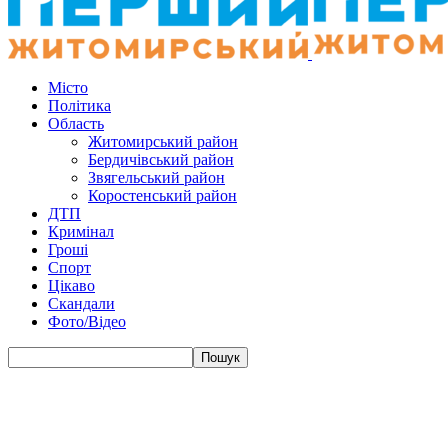
Місто
Політика
Область
Житомирський район
Бердичівський район
Звягельський район
Коростенський район
ДТП
Кримінал
Гроші
Спорт
Цікаво
Скандали
Фото/Відео