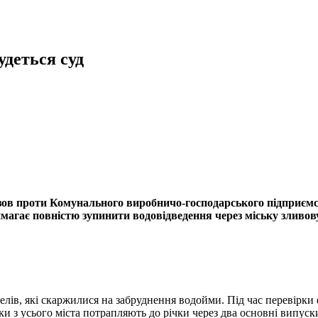
удеться суд
ов проти Комунального виробничо-господарського підприємс
имагає повністю зупинити водовідведення через міську зливов
елів, які скаржилися на забруднення водойми. Під час перевірки
и з усього міста потрапляють до річки через два основні випуск