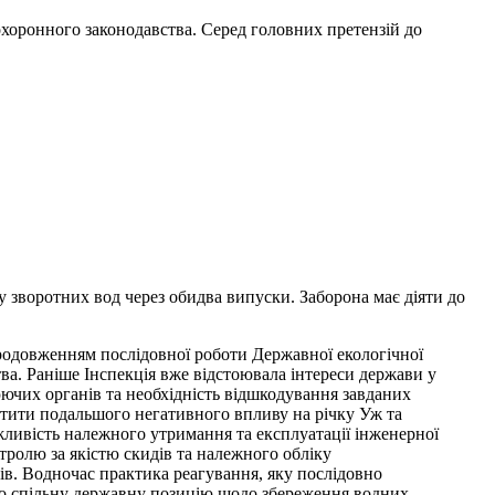
охоронного законодавства. Серед головних претензій до
у зворотних вод через обидва випуски. Заборона має діяти до
родовженням послідовної роботи Державної екологічної
ва. Раніше Інспекція вже відстоювала інтереси держави у
юючих органів та необхідність відшкодування завданих
стити подальшого негативного впливу на річку Уж та
ливість належного утримання та експлуатації інженерної
тролю за якістю скидів та належного обліку
ів. Водночас практика реагування, яку послідовно
про спільну державну позицію щодо збереження водних