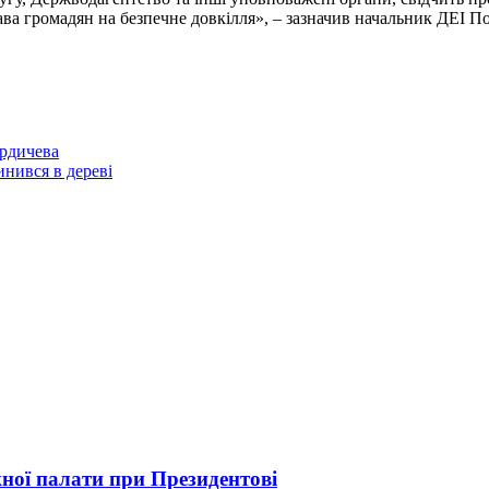
ава громадян на безпечне довкілля», – зазначив начальник ДЕІ 
ердичева
инився в дереві
ої палати при Президентові