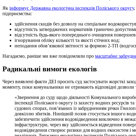
Як
інформує Державна екологічна інспекція Поліського округу
підприємства:
здійснення скидів без дозволу на спеціальне водокористу
відсутність затверджених нормативів гранично допустим
відсутність будь-якого попереднього очищення поверхнев
ігнорування обліку кількості та якості стічних вод;
неподання обов’язкової звітності за формою 2-ТП (водгос
Нагадаємо, раніше ми вже повідомляли про
масштабне забрудне
Радикальні вимоги екологів
Через виявлені факти ДЕІ просить суд застосувати жорсткі захо
моменту, поки комунальники не отримають відповідні дозволи т
«Звернення до суду щодо діяльності Комунального вироб
інспекції Поліського округу із захисту водних ресурсів 
судових спорах, пов’язаних із забрудненням річки Гнилоп
довкіллю збитків. Нинішній позов стосується іншого вод
забезпечити здійснення водовідведення виключно в межах
інфраструктури, через яку здійснюється відведення повер
водовідведення створює ризики для водних екосистем і м
реалізують Державна екологічна інспекція Поліського ок