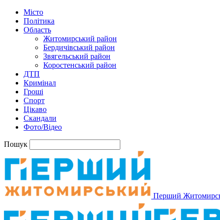
Місто
Політика
Область
Житомирський район
Бердичівський район
Звягельський район
Коростенський район
ДТП
Кримінал
Гроші
Спорт
Цікаво
Скандали
Фото/Відео
Пошук
Перший Житомирс