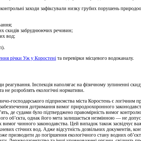
, контрольні заходи зафіксували низку грубих порушень природо
вання;
их скидів забруднюючих речовин;
их вод;
п).
ння річки Уж у Коростені
та перевірки місцевого водоканалу.
ди реагування. Інспекція наполягає на фізичному зупиненні скид
а не розроблять екологічні нормативи.
ничо-господарського підприємства міста Коростень є логічним п
та забезпечення дотримання вимог природоохоронного законодавст
’ять, де судами було підтверджено правомірність вимог контрол
ного об’єкта, однак його мета залишається незмінною — не допу
 вимог чинного законодавства. Цей випадок також засвідчує важ
хневих стічних вод. Адже відсутність дозвільних документів, кон
оже призводити до погіршення екологічного стану водних об’єкт
ругу, Держводагентство та інші уповноважені органи, свідчить 