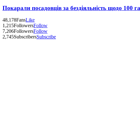
Покарали посадовців за бездіяльність щодо 100 г
48,178
Fans
Like
1,215
Followers
Follow
7,206
Followers
Follow
2,745
Subscribers
Subscribe