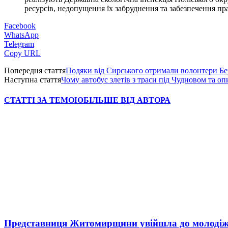
ресурсів, недопущення їх забруднення та забезпечення пр
Facebook
WhatsApp
Telegram
Copy URL
Попередня стаття
Подяки від Сирського отримали волонтери Б
Наступна стаття
Чому автобус злетів з траси під Чудновом та оп
СТАТТІ ЗА ТЕМОЮ
БІЛЬШЕ ВІД АВТОРА
Представниця Житомирщини увійшла до молодіжн