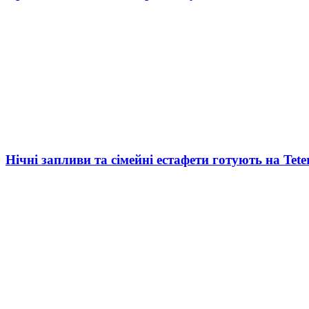
Нічні запливи та сімейні естафети готують на Tete