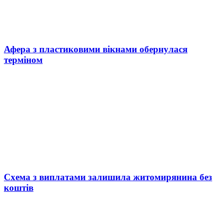
Афера з пластиковими вікнами обернулася
терміном
Схема з виплатами залишила житомирянина без
коштів