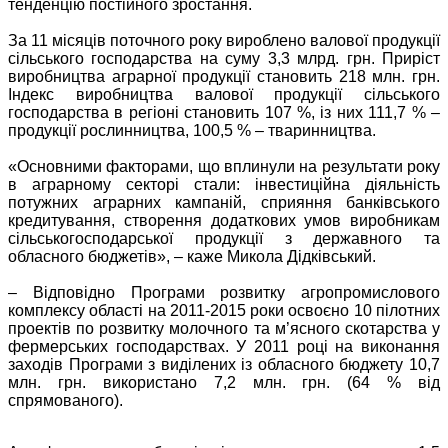
тенденцію постійного зростання.
За 11 місяців поточного року вироблено валової продукції
сільського господарства на суму 3,3 млрд. грн. Приріст
виробництва аграрної продукції становить 218 млн. грн.
Індекс виробництва валової продукції сільського
господарства в регіоні становить 107 %, із них 111,7 % –
продукції рослинництва, 100,5 % – тваринництва.
«Основними факторами, що вплинули на результати року
в аграрному секторі стали: інвестиційна діяльність
потужних аграрних кампаній, сприяння банківського
кредитування, створення додаткових умов виробникам
сільськогосподарської продукції з державного та
обласного бюджетів», – каже Микола Дідківський.
– Відповідно Програми розвитку агропромислового
комплексу області на 2011-2015 роки освоєно 10 пілотних
проектів по розвитку молочного та м’ясного скотарства у
фермерських господарствах. У 2011 році на виконання
заходів Програми з виділених із обласного бюджету 10,7
млн. грн. використано 7,2 млн. грн. (64 % від
спрямованого).