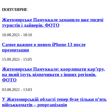
ПОПУЛЯРНЕ
Житомирське Памуккале заманило вже тисячі
туристів і дайверів. ФОТО
10.08.2021 - 18:10
Самое важное о новом iPhone 13 после
презентации
15.09.2021 - 15:05
Житомирське Памуккале: координати кар’єру,
на який їдуть відпочивати з інших регіонів.
ФОТО
03.08.2021 - 13:03
У Житомирській області тепер буде тільки п’ять
військкоматів – реорганізація