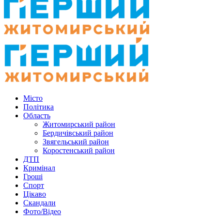
Місто
Політика
Область
Житомирський район
Бердичівський район
Звягельський район
Коростенський район
ДТП
Кримінал
Гроші
Спорт
Цікаво
Скандали
Фото/Відео