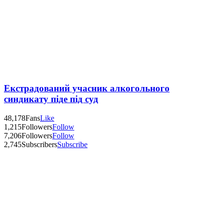
Екстрадований учасник алкогольного
синдикату піде під суд
48,178
Fans
Like
1,215
Followers
Follow
7,206
Followers
Follow
2,745
Subscribers
Subscribe