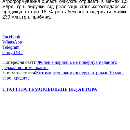
Агроформування області очікують отримати в межах 1,5
млрд. грн. виручки від реалізації сільськогосподарської
продукції та при 18 % рентабельності одержати майже
230 млн. грн. прибутку.
Facebook
WhatsApp
Telegram
Copy URL
Попередня стаття
Жоден з нардепів не повернув наданого
державою помешкання
Наступна стаття
Житомиртеплокомуненерго отримає 10 млн.
євро. кредиту
СТАТТІ ЗА ТЕМОЮ
БІЛЬШЕ ВІД АВТОРА