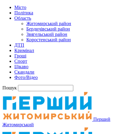
Місто
Політика
Область
Житомирський район
Бердичівський район
Звягельський район
Коростенський район
ДТП
Кримінал
Гроші
Спорт
Цікаво
Скандали
Фото/Відео
Пошук
Перший
Житомирський