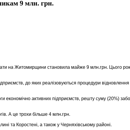
икам 9 млн. грн.
плати на Житомирщини становила майже 9 млн.грн. Цього ро
підприємств, до яких реалізовуються процедури відновленн
ги економічно активних підприємств, решту суму (20%) забо
ів. А це трохи більше 4 млн.грн.
лині та Коростені, а також у Черняхівському районі.