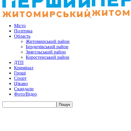
Місто
Політика
Область
Житомирський район
Бердичівський район
Звягельський район
Коростенський район
ДТП
Кримінал
Гроші
Спорт
Цікаво
Скандали
Фото/Відео