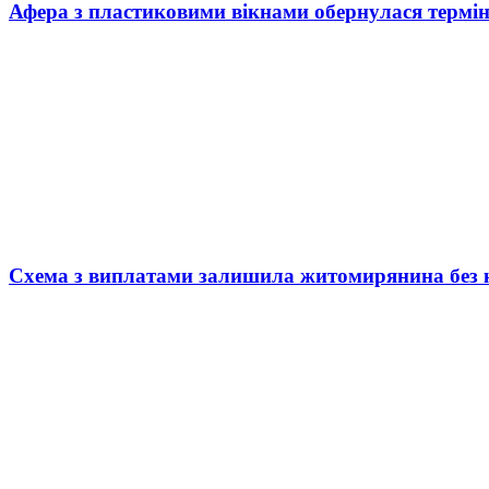
Афера з пластиковими вікнами обернулася термі
Схема з виплатами залишила житомирянина без 