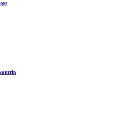
ном
коштів