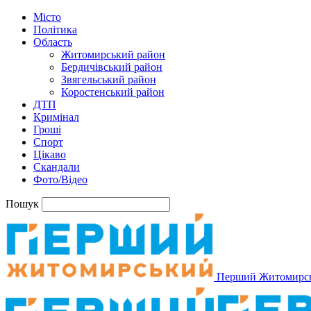
Місто
Політика
Область
Житомирський район
Бердичівський район
Звягельський район
Коростенський район
ДТП
Кримінал
Гроші
Спорт
Цікаво
Скандали
Фото/Відео
Пошук
Перший Житомирс