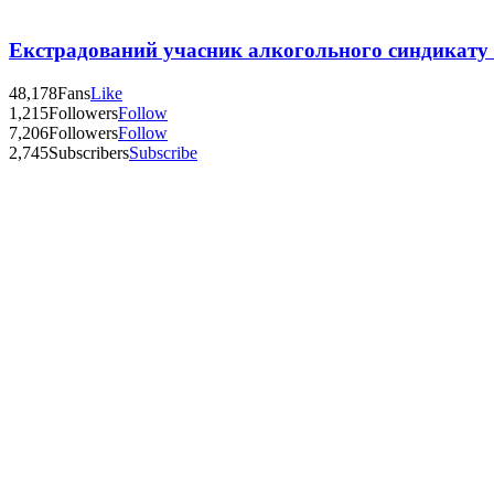
Екстрадований учасник алкогольного синдикату п
48,178
Fans
Like
1,215
Followers
Follow
7,206
Followers
Follow
2,745
Subscribers
Subscribe