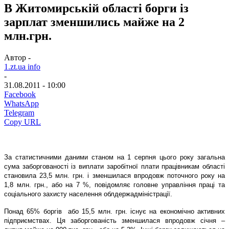
В Житомирській області борги із
зарплат зменшились майже на 2
млн.грн.
Автор -
1.zt.ua info
-
31.08.2011 - 10:00
Facebook
WhatsApp
Telegram
Copy URL
За статистичними даними станом на 1 серпня цього року загальна
сума заборгованості із виплати заробітної плати працівникам області
становила 23,5 млн. грн. і зменшилася впродовж поточного року на
1,8 млн. грн., або на 7 %, повідомляє головне управління праці та
соціального захисту населення облдержадміністрації.
Понад 65% боргів або 15,5 млн. грн. існує на економічно активних
підприємствах. Ця заборгованість зменшилася впродовж січня –