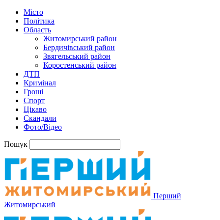
Місто
Політика
Область
Житомирський район
Бердичівський район
Звягельський район
Коростенський район
ДТП
Кримінал
Гроші
Спорт
Цікаво
Скандали
Фото/Відео
Пошук
Перший
Житомирський