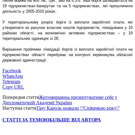
липня майже на 900 тис. грн., або на 5,3%. Інші борги залишаються на
19 підприємствах-банкрутах та на 5 підприємствах, які призупинили
діяльність у 2005-2010 роках.
У територіальному розрізі борги із виплати заробітної плати, які
утворилися за рахунок власних коштів підприємств, ліквідовано у 10
районах області, на економічно активних підприємствах – у 18
територіальних одиницях із 28.
Вирішення проблеми ліквідації боргів із виплати заробітної плати на
підприємствах області перебуває на контролі керівництва обласної
державної адміністрації.
Facebook
WhatsApp
Telegram
Copy URL
Попередня стаття
Житомирщина презентуватиме себе у
Дипломатичній Академії України
Наступна стаття
Тіну Кароль назвали \”Співачкою року\”
СТАТТІ ЗА ТЕМОЮ
БІЛЬШЕ ВІД АВТОРА