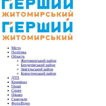
Місто
Політика
Область
Житомирський район
Бердичівський район
Звягельський район
Коростенський район
ДТП
Кримінал
Гроші
Спорт
Цікаво
Скандали
Фото/Відео