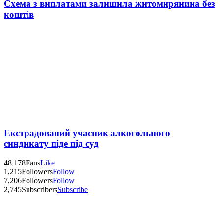
Схема з виплатами залишила житомирянина без
коштів
Екстрадований учасник алкогольного
синдикату піде під суд
48,178
Fans
Like
1,215
Followers
Follow
7,206
Followers
Follow
2,745
Subscribers
Subscribe