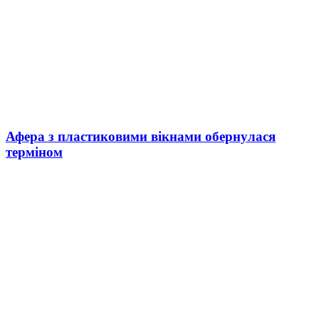
Афера з пластиковими вікнами обернулася
терміном