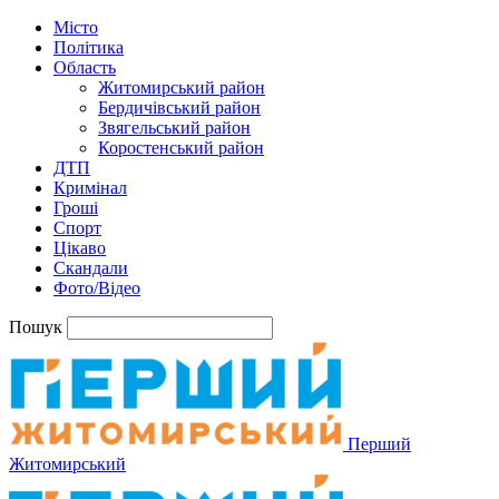
Місто
Політика
Область
Житомирський район
Бердичівський район
Звягельський район
Коростенський район
ДТП
Кримінал
Гроші
Спорт
Цікаво
Скандали
Фото/Відео
Пошук
Перший
Житомирський