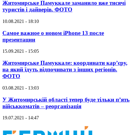
Житомирське Памуккале заманило вже тисячі
туристів і дайверів. ФОТО
10.08.2021 - 18:10
Самое важное о новом iPhone 13 после
презентации
15.09.2021 - 15:05
Житомирське Памуккале: координати кар’єру,
на який їдуть відпочивати з інших регіонів.
ФОТО
03.08.2021 - 13:03
У Житомирській області тепер буде тільки п’ять
військкоматів – реорганізація
19.07.2021 - 14:47