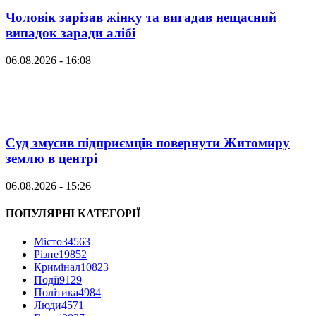
Чоловік зарізав жінку та вигадав нещасний
випадок заради алібі
06.08.2026 - 16:08
Суд змусив підприємців повернути Житомиру
землю в центрі
06.08.2026 - 15:26
ПОПУЛЯРНІ КАТЕГОРІЇ
Місто
34563
Різне
19852
Кримінал
10823
Події
9129
Політика
4984
Люди
4571