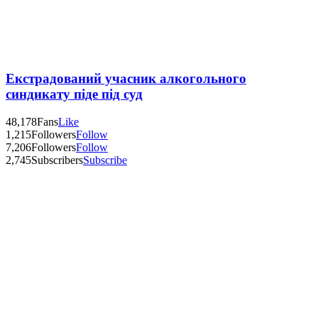
Екстрадований учасник алкогольного
синдикату піде під суд
48,178
Fans
Like
1,215
Followers
Follow
7,206
Followers
Follow
2,745
Subscribers
Subscribe