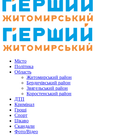
Місто
Політика
Область
Житомирський район
Бердичівський район
Звягельський район
Коростенський район
ДТП
Кримінал
Гроші
Спорт
Цікаво
Скандали
Фото/Відео