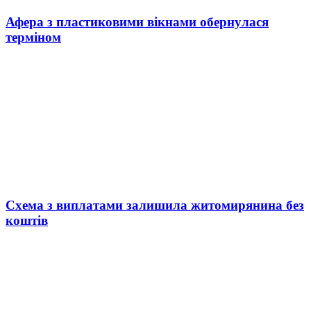
Афера з пластиковими вікнами обернулася
терміном
Схема з виплатами залишила житомирянина без
коштів