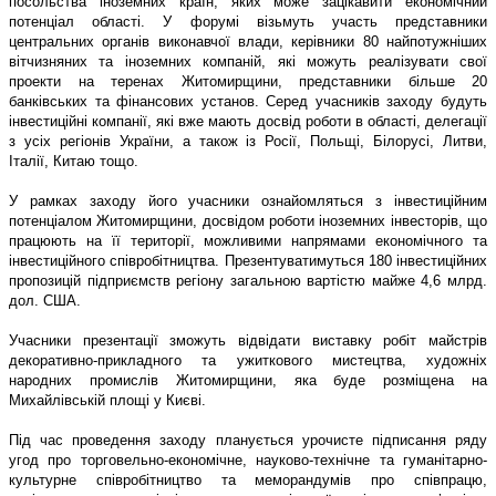
посольства іноземних країн, яких може зацікавити економічний
потенціал області. У форумі візьмуть участь представники
центральних органів виконавчої влади, керівники 80 найпотужніших
вітчизняних та іноземних компаній, які можуть реалізувати свої
проекти на теренах Житомирщини, представники більше 20
банківських та фінансових установ. Серед учасників заходу будуть
інвестиційні компанії, які вже мають досвід роботи в області, делегації
з усіх регіонів України, а також із Росії, Польщі, Білорусі, Литви,
Італії, Китаю тощо.
У рамках заходу його учасники ознайомляться з інвестиційним
потенціалом Житомирщини, досвідом роботи іноземних інвесторів, що
працюють на її території, можливими напрямами економічного та
інвестиційного співробітництва. Презентуватимуться 180 інвестиційних
пропозицій підприємств регіону загальною вартістю майже 4,6 млрд.
дол. США.
Учасники презентації зможуть відвідати виставку робіт майстрів
декоративно-прикладного та ужиткового мистецтва, художніх
народних промислів Житомирщини, яка буде розміщена на
Михайлівській площі у Києві.
Під час проведення заходу планується урочисте підписання ряду
угод про торговельно-економічне, науково-технічне та гуманітарно-
культурне співробітництво та меморандумів про співпрацю,