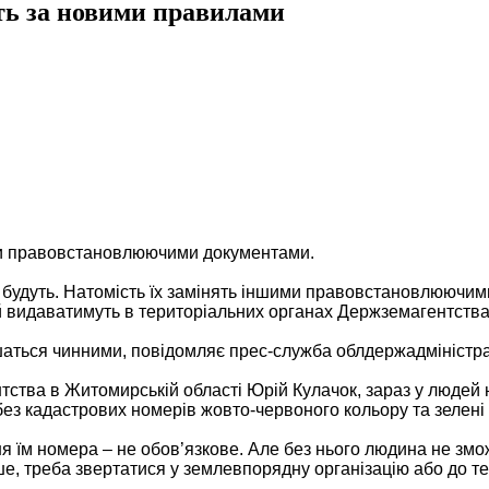
ть за новими правилами
ими правовстановлюючими документами.
е будуть. Натомість їх замінять іншими правовстановлюючи
й видаватимуть в територіальних органах Держземагентства
лишаться чинними, повідомляє прес-служба облдержадміністра
тва в Житомирській області Юрій Кулачок, зараз у людей на
без кадастрових номерів жовто-червоного кольору та зелен
ня їм номера – не обов’язкове. Але без нього людина не зм
іше, треба звертатися у землевпорядну організацію або до 