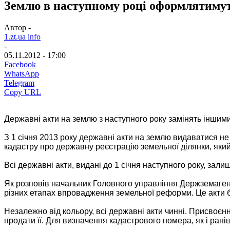
Землю в наступному році оформлятиму
Автор -
1.zt.ua info
-
05.11.2012 - 17:00
Facebook
WhatsApp
Telegram
Copy URL
Державні акти на землю з наступного року замінять інш
З 1 січня 2013 року державні акти на землю видаватися н
кадастру про державну реєстрацію земельної ділянки, яки
Всі державні акти, видані до 1 січня наступного року, за
Як розповів начальник Головного управління Держземагентс
різних етапах впровадження земельної реформи. Це акти 
Незалежно від кольору, всі державні акти чинні. Присвоєн
продати її. Для визначення кадастрового номера, як і ран