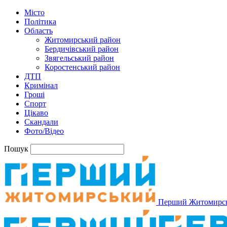
Місто
Політика
Область
Житомирський район
Бердичівський район
Звягельський район
Коростенський район
ДТП
Кримінал
Гроші
Спорт
Цікаво
Скандали
Фото/Відео
Пошук
Перший Житомирс