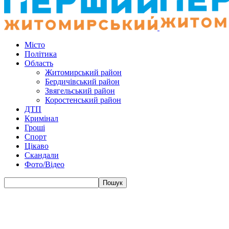
Місто
Політика
Область
Житомирський район
Бердичівський район
Звягельський район
Коростенський район
ДТП
Кримінал
Гроші
Спорт
Цікаво
Скандали
Фото/Відео