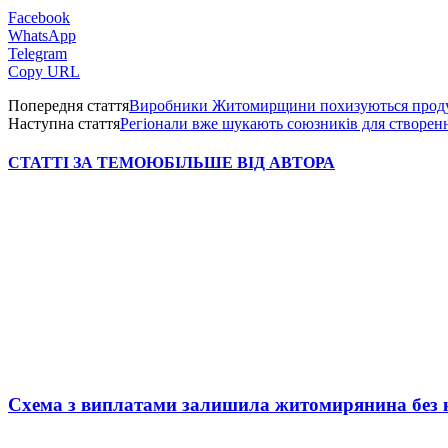
Facebook
WhatsApp
Telegram
Copy URL
Попередня стаття
Виробники Житомирщини похизуються продук
Наступна стаття
Регіонали вже шукають союзників для створенн
СТАТТІ ЗА ТЕМОЮ
БІЛЬШЕ ВІД АВТОРА
Схема з виплатами залишила житомирянина без 