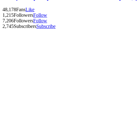
48,178
Fans
Like
1,215
Followers
Follow
7,206
Followers
Follow
2,745
Subscribers
Subscribe