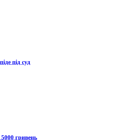
іде під суд
 5000 гривень