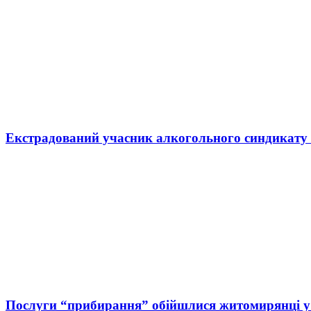
Екстрадований учасник алкогольного синдикату п
Послуги “прибирання” обійшлися житомирянці у