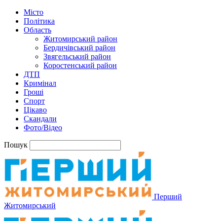
Місто
Політика
Область
Житомирський район
Бердичівський район
Звягельський район
Коростенський район
ДТП
Кримінал
Гроші
Спорт
Цікаво
Скандали
Фото/Відео
Пошук
Перший
Житомирський