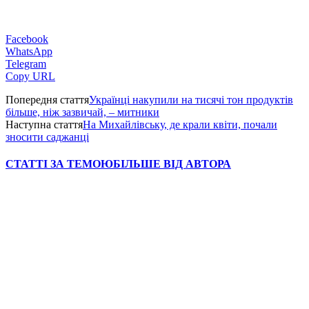
Facebook
WhatsApp
Telegram
Copy URL
Попередня стаття
Українці накупили на тисячі тон продуктів
більше, ніж зазвичай, – митники
Наступна стаття
На Михайлівську, де крали квіти, почали
зносити саджанці
СТАТТІ ЗА ТЕМОЮ
БІЛЬШЕ ВІД АВТОРА