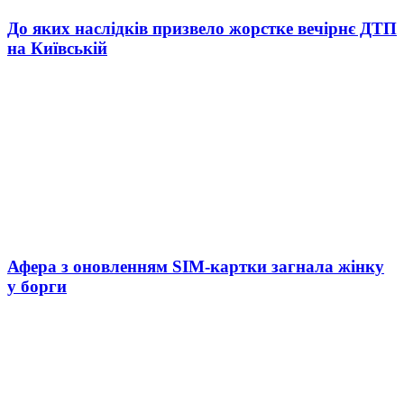
До яких наслідків призвело жорстке вечірнє ДТП
на Київській
Афера з оновленням SIM-картки загнала жінку
у борги