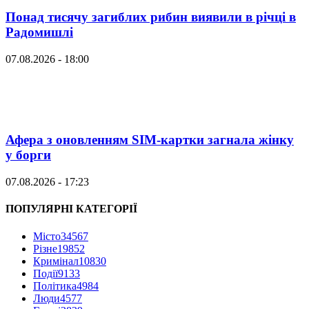
Понад тисячу загиблих рибин виявили в річці в
Радомишлі
07.08.2026 - 18:00
Афера з оновленням SIM-картки загнала жінку
у борги
07.08.2026 - 17:23
ПОПУЛЯРНІ КАТЕГОРІЇ
Місто
34567
Різне
19852
Кримінал
10830
Події
9133
Політика
4984
Люди
4577