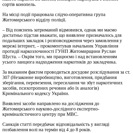
сортів конопель.
На місці події працювала слідчо-оперативна група
Житомирського відділу поліції.
– Від пояснень затриманий відмовився, однак ми маємо
достатньо підстав вважати, що виявлене призначалось для
подальших закладок і розповсюдження через замовлення у
мережі інтернет, – прокоментував начальник Управління
протидії наркозлочиності ГУНП Житомирщини Руслан
Шуста. – Окрім того, ми працюємо і над встановленням
усього ланцюга надходження наркотиків до закладчика.
За вказаним фактом проводиться досудове розслідування за ст.
307 (Незаконне виробництво, виготовлення, придбання
зберігання, перевезення, пересилання чи збут наркотичних
засобів, психотропних речовин або їх аналогів)
Кримінального кодексу України.
Виявлені засоби направлено на дослідження до
Житомирського науково-дослідного експертно-
криміналістичного центру при МВС.
Санкція статті передбачає відповідальність у вигляді
позбавлення волі на термін від 4 до 8 років.