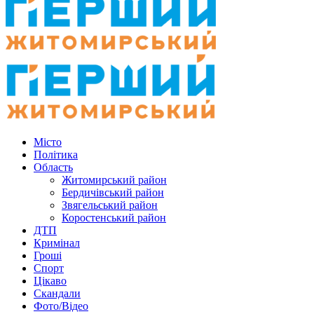
Місто
Політика
Область
Житомирський район
Бердичівський район
Звягельський район
Коростенський район
ДТП
Кримінал
Гроші
Спорт
Цікаво
Скандали
Фото/Відео