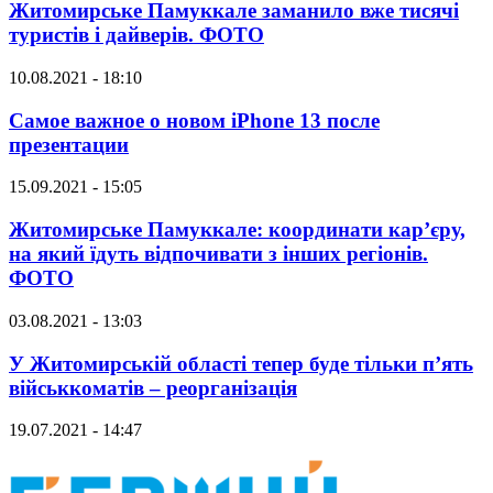
Житомирське Памуккале заманило вже тисячі
туристів і дайверів. ФОТО
10.08.2021 - 18:10
Самое важное о новом iPhone 13 после
презентации
15.09.2021 - 15:05
Житомирське Памуккале: координати кар’єру,
на який їдуть відпочивати з інших регіонів.
ФОТО
03.08.2021 - 13:03
У Житомирській області тепер буде тільки п’ять
військкоматів – реорганізація
19.07.2021 - 14:47