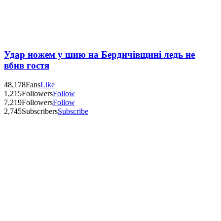
Удар ножем у шию на Бердичівщині ледь не
вбив гостя
48,178
Fans
Like
1,215
Followers
Follow
7,219
Followers
Follow
2,745
Subscribers
Subscribe