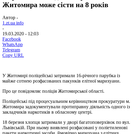
Житомира може сісти на 8 років
Автор -
1.zt.ua info
-
19.03.2020 - 12:03
Facebook
WhatsApp
Telegram
Copy URL
У Житомирі поліцейські затримали 16-річного парубка із
майже сотнею розфасованих пакунків елітної марихуани.
Про це повідомляє поліція Житомирської області.
Поліцейські під процесуальним керівництвом прокуратури м.
Житомира задокументували протиправну діяльність одного із
закладчиків наркотиків в обласному центрі.
18 березня хлопця затримали у дворі багатоповерхівок по вул.
Львівській. При ньому виявлені розфасовані у поліетиленові
пакети наркотичні засоби, ймовірно марихуана з елітних