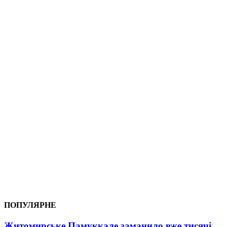
ПОПУЛЯРНЕ
Житомирське Памуккале заманило вже тисячі