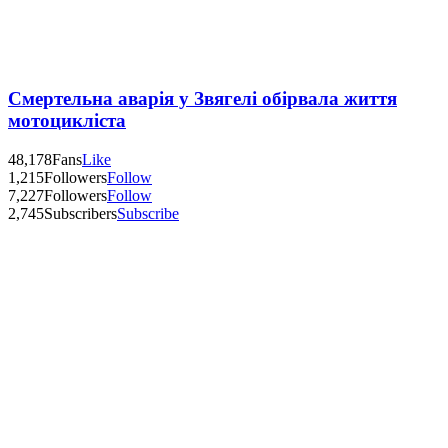
Смертельна аварія у Звягелі обірвала життя
мотоцикліста
48,178
Fans
Like
1,215
Followers
Follow
7,227
Followers
Follow
2,745
Subscribers
Subscribe