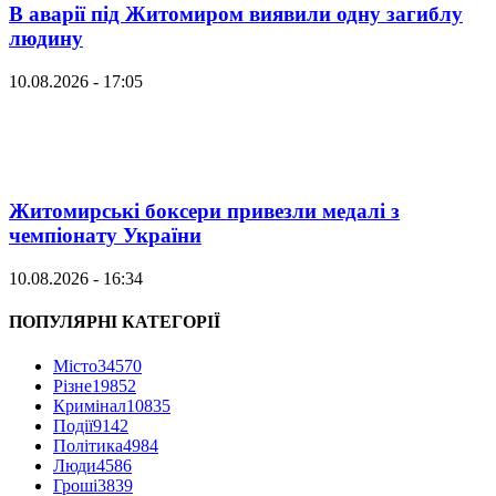
В аварії під Житомиром виявили одну загиблу
людину
10.08.2026 - 17:05
Житомирські боксери привезли медалі з
чемпіонату України
10.08.2026 - 16:34
ПОПУЛЯРНІ КАТЕГОРІЇ
Місто
34570
Різне
19852
Кримінал
10835
Події
9142
Політика
4984
Люди
4586
Гроші
3839