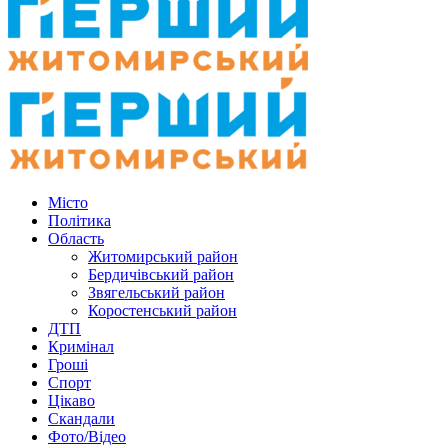
Місто
Політика
Область
Житомирський район
Бердичівський район
Звягельський район
Коростенський район
ДТП
Кримінал
Гроші
Спорт
Цікаво
Скандали
Фото/Відео