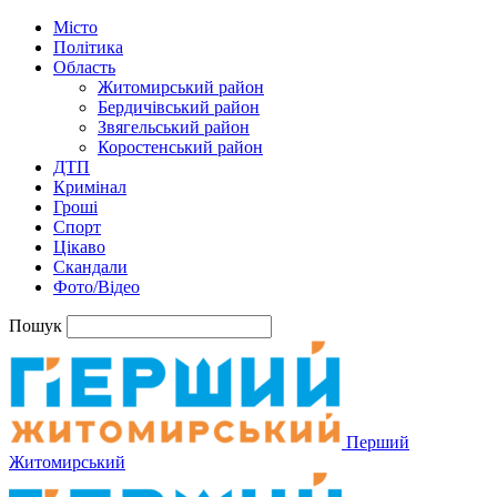
Місто
Політика
Область
Житомирський район
Бердичівський район
Звягельський район
Коростенський район
ДТП
Кримінал
Гроші
Спорт
Цікаво
Скандали
Фото/Відео
Пошук
Перший
Житомирський