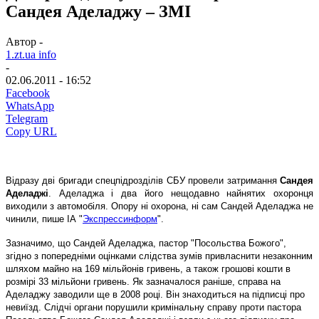
Сандея Аделаджу – ЗМІ
Автор -
1.zt.ua info
-
02.06.2011 - 16:52
Facebook
WhatsApp
Telegram
Copy URL
Відразу дві бригади спецпідрозділів СБУ провели затримання
Сандея
Аделаджі
. Аделаджа і два його нещодавно найнятих охоронця
виходили з автомобіля. Опору ні охорона, ні сам Сандей Аделаджа не
чинили, пише ІА "
Экспрессинформ
".
Зазначимо, що Сандей Аделаджа, пастор "Посольства Божого",
згідно з попередніми оцінками слідства зумів привласнити незаконним
шляхом майно на 169 мільйонів гривень, а також грошові кошти в
розмірі 33 мільйони гривень. Як зазначалося раніше, справа на
Аделаджу заводили ще в 2008 році. Він знаходиться на підписці про
невиїзд. Слідчі органи порушили кримінальну справу проти пастора