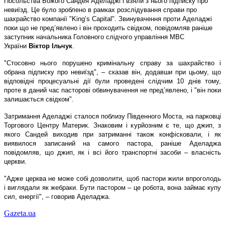
Посольства Божого Сандея Аделаджі і взяли з нього підписку про
невиїзд. Це було зроблено в рамках розслідування справи про
шахрайство компанії "King’s Capital". Звинувачення проти Аделаджі
поки що не пред’явлено і він проходить свідком, повідомляв раніше
заступник начальника Головного слідчого управління МВС
України
Віктор Ільчук
.
"Стосовно нього порушено кримінальну справу за шахрайство і
обрана підписку про невиїзд", – сказав він, додавши при цьому, що
відповідні процесуальні дії були проведені слідчим 10 днів тому,
проте в даний час пасторові обвинувачення не пред’явлено, і "він поки
залишається свідком".
Затримання Аделаджі сталося поблизу Південного Моста, на парковці
Торгового Центру Материк. Знаковим і курйозним є те, що джип, з
якого Сандей виходив при затриманні також конфісковали, і як
виявилося записаний на самого пастора, раніше Аделаджа
повідомляв, що джип, як і всі його транспортні засоби – власність
церкви.
"Адже церква не може собі дозволити, щоб пастори жили впроголодь
і виглядали як жебраки. Бути пастором – це робота, вона займає купу
сил, енергії", – говорив Аделаджа.
Gazeta.ua