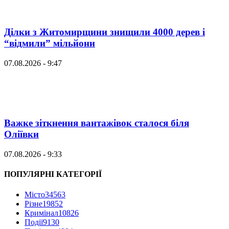
Ділки з Житомирщини знищили 4000 дерев і
“відмили” мільйони
07.08.2026 - 9:47
Важке зіткнення вантажівок сталося біля
Оліївки
07.08.2026 - 9:33
ПОПУЛЯРНІ КАТЕГОРІЇ
Місто
34563
Різне
19852
Кримінал
10826
Події
9130