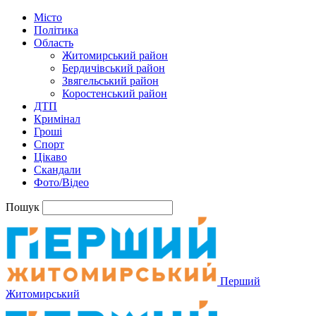
Місто
Політика
Область
Житомирський район
Бердичівський район
Звягельський район
Коростенський район
ДТП
Кримінал
Гроші
Спорт
Цікаво
Скандали
Фото/Відео
Пошук
Перший
Житомирський