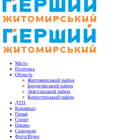
Місто
Політика
Область
Житомирський район
Бердичівський район
Звягельський район
Коростенський район
ДТП
Кримінал
Гроші
Спорт
Цікаво
Скандали
Фото/Відео