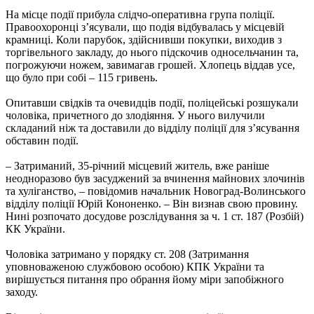
На місце події прибула слідчо-оперативна група поліції.
Правоохоронці з’ясували, що подія відбувалась у місцевій
крамниці. Коли парубок, здійснивши покупки, виходив з
торгівельного закладу, до нього підскочив односельчанин та,
погрожуючи ножем, завимагав грошей. Хлопець віддав усе,
що було при собі – 115 гривень.
Опитавши свідків та очевидців події, поліцейські розшукали
чоловіка, причетного до злодіяння. У нього вилучили
складаний ніж та доставили до відділу поліції для з’ясування
обставин події.
– Затриманий, 35-річний місцевий житель, вже раніше
неодноразово був засуджений за вчинення майнових злочинів
та хуліганство, – повідомив начальник Новоград-Волинського
відділу поліції Юрій Кононенко. – Він визнав свою провину.
Нині розпочато досудове розслідування за ч. 1 ст. 187 (Розбій)
КК України.
Чоловіка затримано у порядку ст. 208 (Затримання
уповноваженою службовою особою) КПК України та
вирішується питання про обрання йому міри запобіжного
заходу.