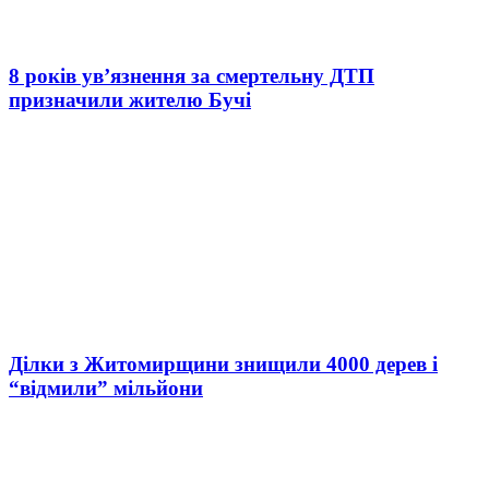
8 років ув’язнення за смертельну ДТП
призначили жителю Бучі
Ділки з Житомирщини знищили 4000 дерев і
“відмили” мільйони