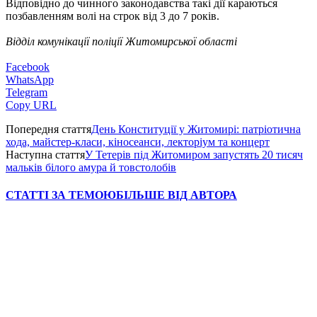
Відповідно до чинного законодавства такі дії караються
позбавленням волі на строк від 3 до 7 років.
Відділ комунікації поліції Житомирської області
Facebook
WhatsApp
Telegram
Copy URL
Попередня стаття
День Конституції у Житомирі: патріотична
хода, майстер-класи, кіносеанси, лекторіум та концерт
Наступна стаття
У Тетерів під Житомиром запустять 20 тисяч
мальків білого амура й товстолобів
СТАТТІ ЗА ТЕМОЮ
БІЛЬШЕ ВІД АВТОРА