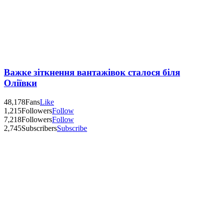
Важке зіткнення вантажівок сталося біля
Оліївки
48,178
Fans
Like
1,215
Followers
Follow
7,218
Followers
Follow
2,745
Subscribers
Subscribe