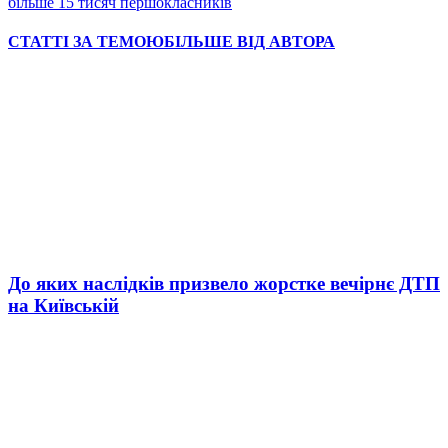
більше 15 тисяч першокласників
СТАТТІ ЗА ТЕМОЮ
БІЛЬШЕ ВІД АВТОРА
До яких наслідків призвело жорстке вечірнє ДТП
на Київській