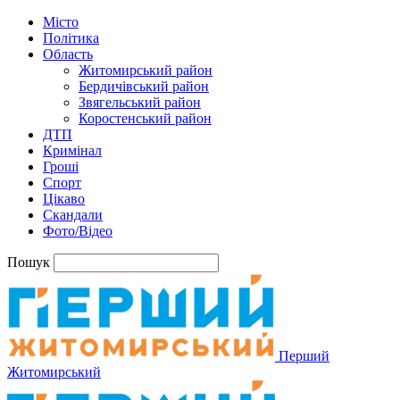
Місто
Політика
Область
Житомирський район
Бердичівський район
Звягельський район
Коростенський район
ДТП
Кримінал
Гроші
Спорт
Цікаво
Скандали
Фото/Відео
Пошук
Перший
Житомирський