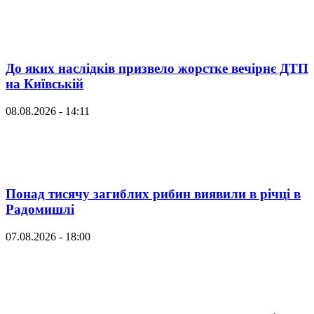
До яких наслідків призвело жорстке вечірнє ДТП
на Київській
08.08.2026 - 14:11
Понад тисячу загиблих рибин виявили в річці в
Радомишлі
07.08.2026 - 18:00