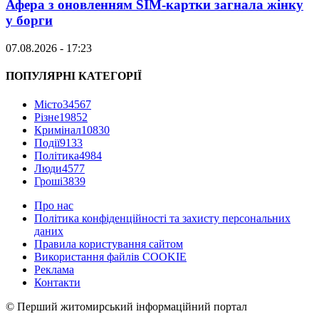
Афера з оновленням SIM-картки загнала жінку
у борги
07.08.2026 - 17:23
ПОПУЛЯРНІ КАТЕГОРІЇ
Місто
34567
Різне
19852
Кримінал
10830
Події
9133
Політика
4984
Люди
4577
Гроші
3839
Про нас
Політика конфіденційності та захисту персональних
даних
Правила користування сайтом
Використання файлів COOKIE
Реклама
Контакти
© Перший житомирський інформаційний портал