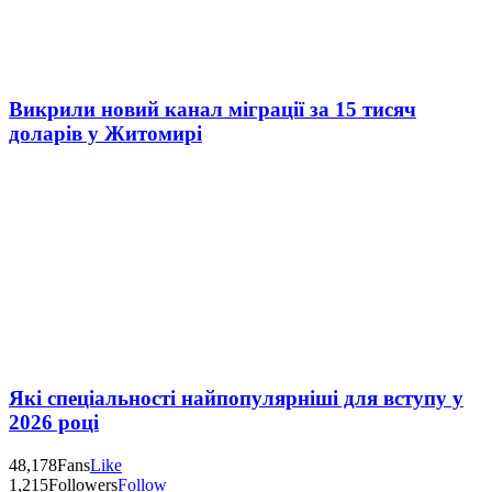
Викрили новий канал міграції за 15 тисяч
доларів у Житомирі
Які спеціальності найпопулярніші для вступу у
2026 році
48,178
Fans
Like
1,215
Followers
Follow