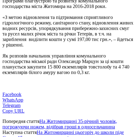
Програми благоустрою та розвитку комунального
господарства міста Житомира на 2016-2018 роки.
«З метою відновлення та підтримання сприятливого
гідрологічного режиму, санітарного стану, відновлення живих
водних ресурсів, упорядкування прибережно-захисних смуг
та русел малих річок міста та річки Тетерів, в т.ч. на
зариблення виділити кошти у сумі 197,00 тис грн.», – йдеться
у рішенні.
Як розповів начальник управління комунального
господарства міської ради Олександр Марцун за ці кошти
планується закупити 15 800 екземплярів товстолобу та 4 740
екземплярів білого амуру вагою по 0,3 кг.
Facebook
WhatsApp
Telegram
Copy URL
Попередня стаття
На Житомирщині 35-річний чоловік,
погрожуючи ножем, відібрав гроші в односельчанина
Наступна стаття
На Житомирщині цьогоріч до школи піде