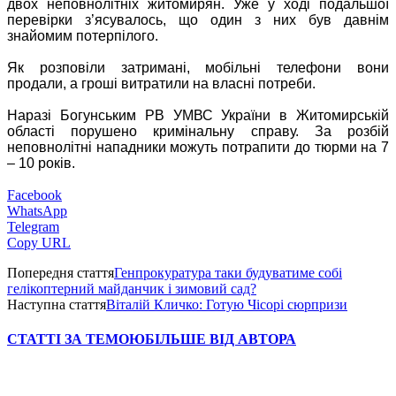
двох неповнолітніх житомирян. Уже у ході подальшої
перевірки з’ясувалось, що один з них був давнім
знайомим потерпілого.
Як розповіли затримані, мобільні телефони вони
продали, а гроші витратили на власні потреби.
Наразі Богунським РВ УМВС України в Житомирській
області порушено кримінальну справу. За розбій
неповнолітні нападники можуть потрапити до тюрми на 7
– 10 років.
Facebook
WhatsApp
Telegram
Copy URL
Попередня стаття
Генпрокуратура таки будуватиме собі
гелікоптерний майданчик і зимовий сад?
Наступна стаття
Віталій Кличко: Готую Чісорі сюрпризи
СТАТТІ ЗА ТЕМОЮ
БІЛЬШЕ ВІД АВТОРА