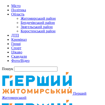
Місто
Політика
Область
Житомирський район
Бердичівський район
Звягельський район
Коростенський район
ДТП
Кримінал
Гроші
Спорт
Цікаво
Скандали
Фото/Відео
Пошук
Перший
Житомирський