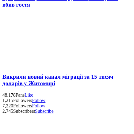
вбив гостя
Викрили новий канал міграції за 15 тисяч
доларів у Житомирі
48,178
Fans
Like
1,215
Followers
Follow
7,220
Followers
Follow
2,745
Subscribers
Subscribe