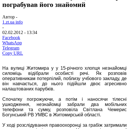
пограбував його знайомий
Автор -
1.zt.ua info
-
02.02.2012 - 13:34
Facebook
WhatsApp
Telegram
Copy URL
На вулиці Житомира у у 15-річного хлопця незнайомці
силоміць відібрали особисті речі. Як розповів
оперативникам потерпілий, поблизу учбового закладу, де
він навчається, до нього підійшли двоє агресивно
налаштованих парубків.
Спочатку погрожуючи, а потім і наносячи тілесні
ушкодження, незнайомці забрали два мобільних
телефони та сумку, розповіла Світлана Чемерис
Богунський РВ УМВС в Житомирській області.
У ході розслідування правоохоронці за грабіж затримали