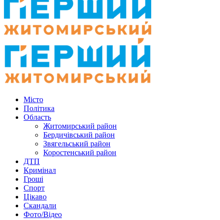
Місто
Політика
Область
Житомирський район
Бердичівський район
Звягельський район
Коростенський район
ДТП
Кримінал
Гроші
Спорт
Цікаво
Скандали
Фото/Відео