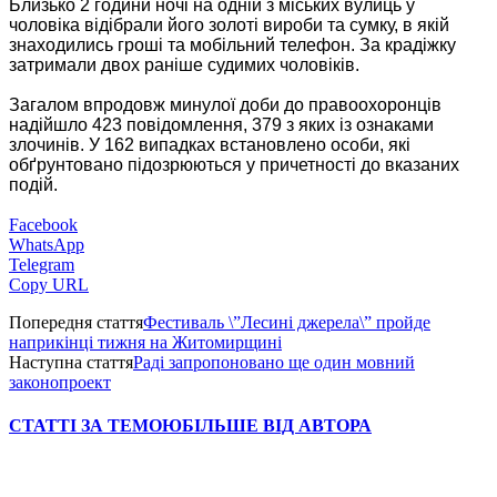
Близько 2 години ночі на одній з міських вулиць у
чоловіка відібрали його золоті вироби та сумку, в якій
знаходились гроші та мобільний телефон. За крадіжку
затримали двох раніше судимих чоловіків.
Загалом впродовж минулої доби до правоохоронців
надійшло 423 повідомлення, 379 з яких із ознаками
злочинів. У 162 випадках встановлено особи, які
обґрунтовано підозрюються у причетності до вказаних
подій.
Facebook
WhatsApp
Telegram
Copy URL
Попередня стаття
Фестиваль \”Лесині джерела\” пройде
наприкінці тижня на Житомирщині
Наступна стаття
Раді запропоновано ще один мовний
законопроект
СТАТТІ ЗА ТЕМОЮ
БІЛЬШЕ ВІД АВТОРА