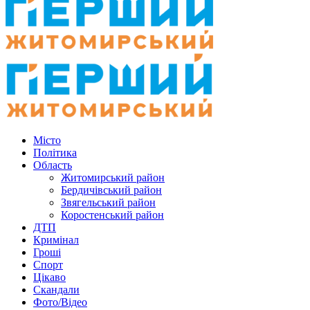
Місто
Політика
Область
Житомирський район
Бердичівський район
Звягельський район
Коростенський район
ДТП
Кримінал
Гроші
Спорт
Цікаво
Скандали
Фото/Відео