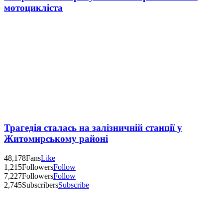
мотоцикліста
Трагедія сталась на залізничній станції у
Житомирському районі
48,178
Fans
Like
1,215
Followers
Follow
7,227
Followers
Follow
2,745
Subscribers
Subscribe