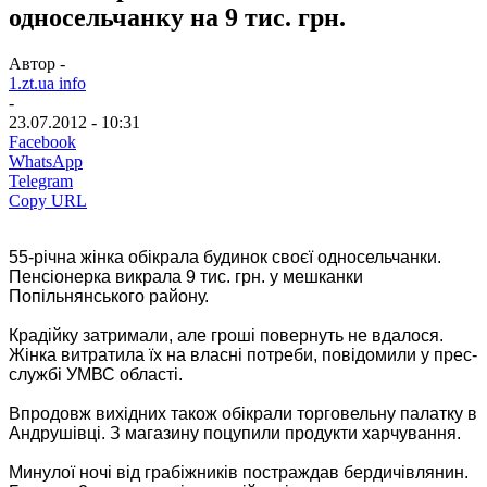
односельчанку на 9 тис. грн.
Автор -
1.zt.ua info
-
23.07.2012 - 10:31
Facebook
WhatsApp
Telegram
Copy URL
55-річна жінка обікрала будинок своєї односельчанки.
Пенсіонерка викрала 9 тис. грн. у мешканки
Попільнянського району.
Крадійку затримали, але гроші повернуть не вдалося.
Жінка витратила їх на власні потреби, повідомили у прес-
службі УМВС області.
Впродовж вихідних також обікрали торговельну палатку в
Андрушівці. З магазину поцупили продукти харчування.
Минулої ночі від грабіжників постраждав бердичівлянин.