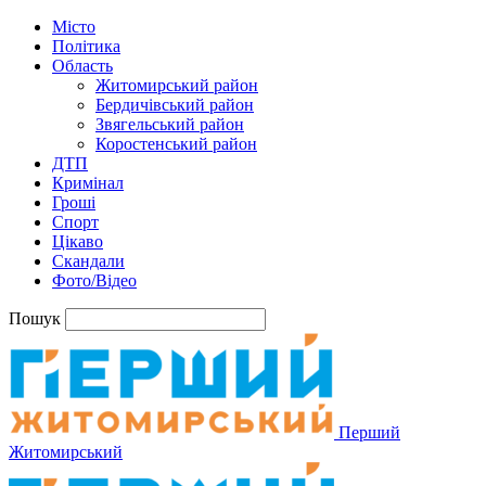
Місто
Політика
Область
Житомирський район
Бердичівський район
Звягельський район
Коростенський район
ДТП
Кримінал
Гроші
Спорт
Цікаво
Скандали
Фото/Відео
Пошук
Перший
Житомирський