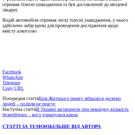
отримав тілесні ушкодження та був доставлений до місцевої
лікарні.
Водій автомобіля отримав легкі тілесні ушкодження, у нього
здійснено забір крові для проведення дослідження щодо
вмісту алкоголю.
Facebook
WhatsApp
Telegram
Copy URL
Попередня стаття
Біля Житнього ринку зібралися десятки
людей – поліція не реагує
Наступна стаття
В Україні заговорили про рекордну кількість
безробітних – кого торкнулася криза
СТАТТІ ЗА ТЕМОЮ
БІЛЬШЕ ВІД АВТОРА