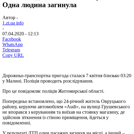
Одна людина загинула
Автор -
1.zt.ua info
-
07.04.2020 - 12:13
Facebook
WhatsApp
Telegram
Copy URL
Дорожньо-транспортна пригода сталася 7 квітня близько 03:20
у Малині. Поліція проводить розслідування.
Про це повідомляє поліція Житомирської області.
Попередньо встановлено, що 24-річний житель Овруцького
району, керуючи автомобілем «Audi», на вулиці Грушевського
не впорався з керуванням та виїхав на стоянку магазину, де
здійснив зіткнення із стіною приміщення, йдеться у
повідомленні.
У результаті ДТП один пасажир загинув на місці, а інший –