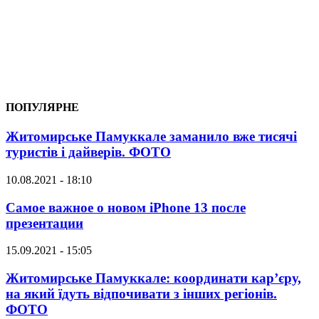
ПОПУЛЯРНЕ
Житомирське Памуккале заманило вже тисячі
туристів і дайверів. ФОТО
10.08.2021 - 18:10
Самое важное о новом iPhone 13 после
презентации
15.09.2021 - 15:05
Житомирське Памуккале: координати кар’єру,
на який їдуть відпочивати з інших регіонів.
ФОТО