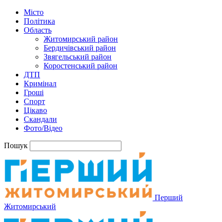
Місто
Політика
Область
Житомирський район
Бердичівський район
Звягельський район
Коростенський район
ДТП
Кримінал
Гроші
Спорт
Цікаво
Скандали
Фото/Відео
Пошук
Перший
Житомирський