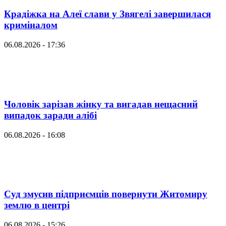
Крадіжка на Алеї слави у Звягелі завершилася
криміналом
06.08.2026 - 17:36
Чоловік зарізав жінку та вигадав нещасний
випадок заради алібі
06.08.2026 - 16:08
Суд змусив підприємців повернути Житомиру
землю в центрі
06.08.2026 - 15:26