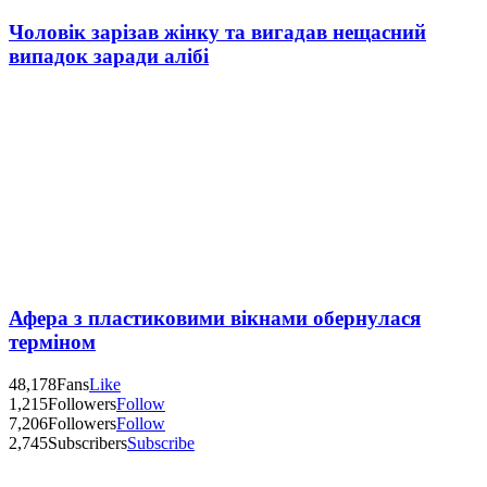
Чоловік зарізав жінку та вигадав нещасний
випадок заради алібі
Афера з пластиковими вікнами обернулася
терміном
48,178
Fans
Like
1,215
Followers
Follow
7,206
Followers
Follow
2,745
Subscribers
Subscribe