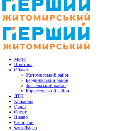
Місто
Політика
Область
Житомирський район
Бердичівський район
Звягельський район
Коростенський район
ДТП
Кримінал
Гроші
Спорт
Цікаво
Скандали
Фото/Відео