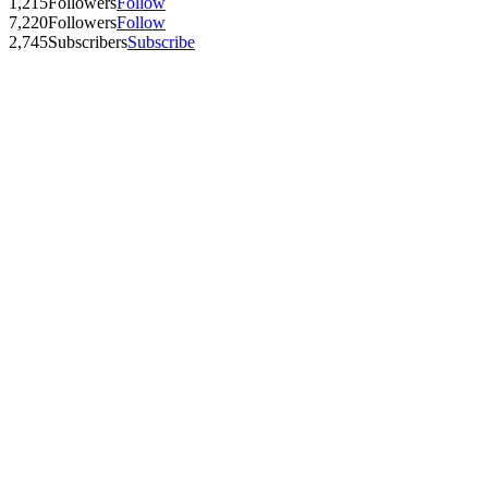
1,215
Followers
Follow
7,220
Followers
Follow
2,745
Subscribers
Subscribe