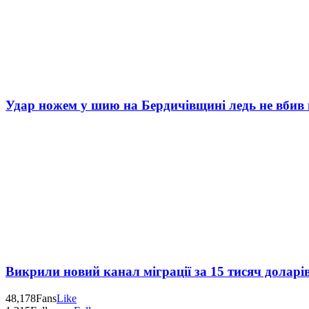
Удар ножем у шию на Бердичівщині ледь не вбив 
Викрили новий канал міграції за 15 тисяч доларі
48,178
Fans
Like