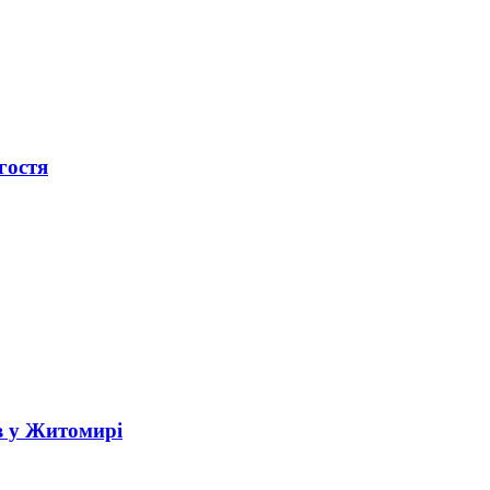
гостя
в у Житомирі