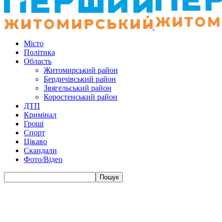
Місто
Політика
Область
Житомирський район
Бердичівський район
Звягельський район
Коростенський район
ДТП
Кримінал
Гроші
Спорт
Цікаво
Скандали
Фото/Відео