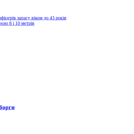
фіцерів запасу віком до 43 років
ою 8 і 10 метрів
 борги