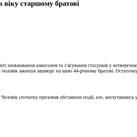
в віку старшому братові
нті зловживання алкоголем та з’ясування стосунків у нетверезому
чоловік закинув зашморг на шию 44-річному братові. Остаточну
 Чоловік спочатку приховав обставини події, але, заплутавшись у