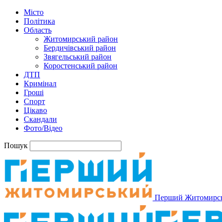
Місто
Політика
Область
Житомирський район
Бердичівський район
Звягельський район
Коростенський район
ДТП
Кримінал
Гроші
Спорт
Цікаво
Скандали
Фото/Відео
Пошук
Перший Житомирс