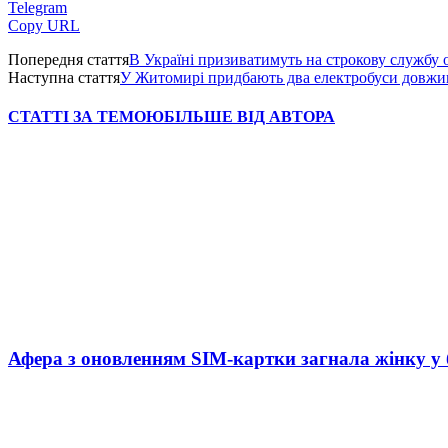
Telegram
Copy URL
Попередня стаття
В Україні призиватимуть на строкову службу о
Наступна стаття
У Житомирі придбають два електробуси довжин
СТАТТІ ЗА ТЕМОЮ
БІЛЬШЕ ВІД АВТОРА
Афера з оновленням SIM-картки загнала жінку у