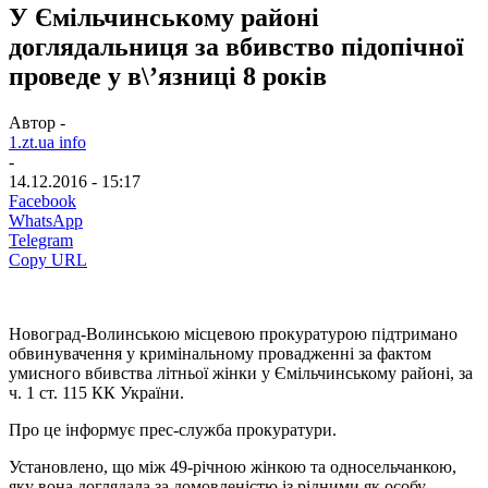
У Ємільчинському районі
доглядальниця за вбивство підопічної
проведе у в\’язниці 8 років
Автор -
1.zt.ua info
-
14.12.2016 - 15:17
Facebook
WhatsApp
Telegram
Copy URL
Новоград-Волинською місцевою прокуратурою підтримано
обвинувачення у кримінальному провадженні за фактом
умисного вбивства літньої жінки у Ємільчинському районі, за
ч. 1 ст. 115 КК України.
Про це інформує прес-служба прокуратури.
Установлено, що між 49-річною жінкою та односельчанкою,
яку вона доглядала за домовленістю із рідними як особу