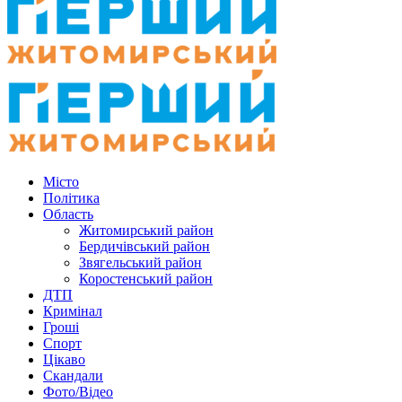
Місто
Політика
Область
Житомирський район
Бердичівський район
Звягельський район
Коростенський район
ДТП
Кримінал
Гроші
Спорт
Цікаво
Скандали
Фото/Відео