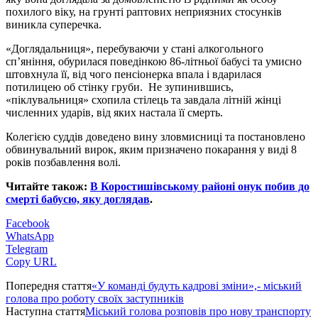
похилого віку, на грунті раптових неприязних стосунків
виникла суперечка.
«Доглядальниця», перебуваючи у стані алкогольного
сп’яніння, обурилася поведінкою 86-літньої бабусі та умисно
штовхнула її, від чого пенсіонерка впала і вдарилася
потилицею об стінку груби. Не зупинившись,
«піклувальниця» схопила стілець та завдала літній жінці
численних ударів, від яких настала її смерть.
Колегією суддів доведено вину зловмисниці та постановлено
обвинувальний вирок, яким призначено покарання у виді 8
років позбавлення волі.
Читайте також:
В Коростишівському районі онук побив до
смерті бабусю, яку доглядав
.
Facebook
WhatsApp
Telegram
Copy URL
Попередня стаття
«У команді будуть кадрові зміни»,- міський
голова про роботу своїх заступників
Наступна стаття
Міський голова розповів про нову транспорту