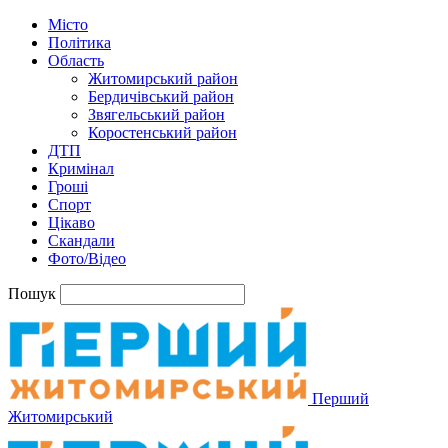
Місто
Політика
Область
Житомирський район
Бердичівський район
Звягельський район
Коростенський район
ДТП
Кримінал
Гроші
Спорт
Цікаво
Скандали
Фото/Відео
Пошук
Перший
Житомирський