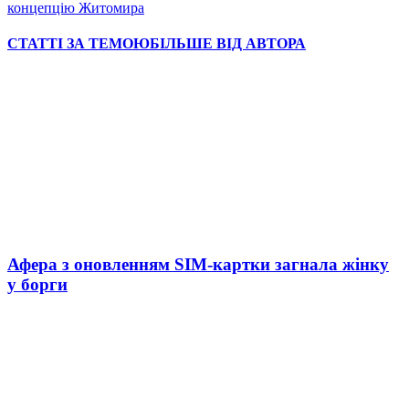
концепцію Житомира
СТАТТІ ЗА ТЕМОЮ
БІЛЬШЕ ВІД АВТОРА
Афера з оновленням SIM-картки загнала жінку
у борги