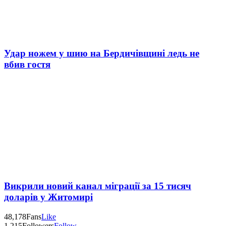
Удар ножем у шию на Бердичівщині ледь не
вбив гостя
Викрили новий канал міграції за 15 тисяч
доларів у Житомирі
48,178
Fans
Like
1,215
Followers
Follow