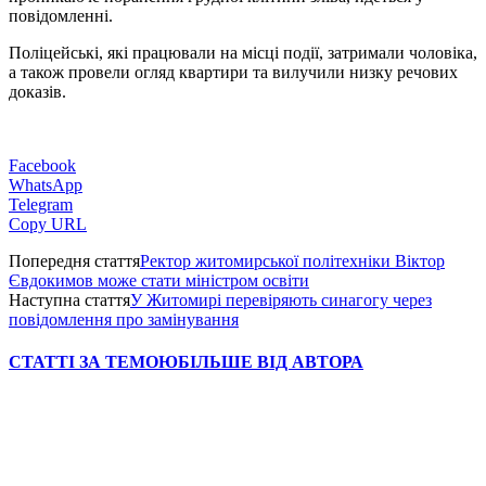
повідомленні.
Поліцейські, які працювали на місці події, затримали чоловіка,
а також провели огляд квартири та вилучили низку речових
доказів.
Facebook
WhatsApp
Telegram
Copy URL
Попередня стаття
Ректор житомирської політехніки Віктор
Євдокимов може стати міністром освіти
Наступна стаття
У Житомирі перевіряють синагогу через
повідомлення про замінування
СТАТТІ ЗА ТЕМОЮ
БІЛЬШЕ ВІД АВТОРА