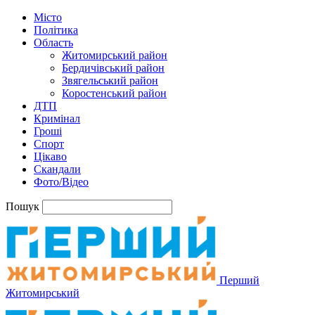
Місто
Політика
Область
Житомирський район
Бердичівський район
Звягельський район
Коростенський район
ДТП
Кримінал
Гроші
Спорт
Цікаво
Скандали
Фото/Відео
Пошук
Перший
Житомирський