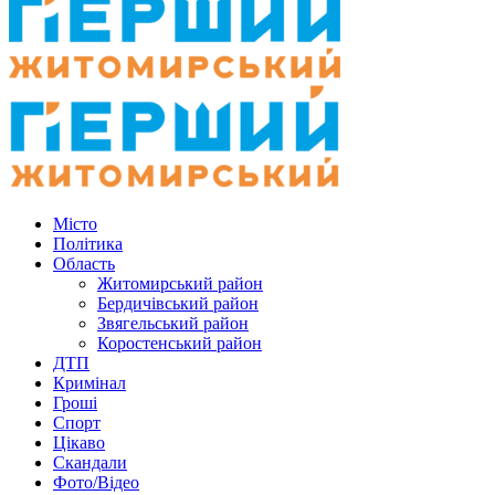
Місто
Політика
Область
Житомирський район
Бердичівський район
Звягельський район
Коростенський район
ДТП
Кримінал
Гроші
Спорт
Цікаво
Скандали
Фото/Відео