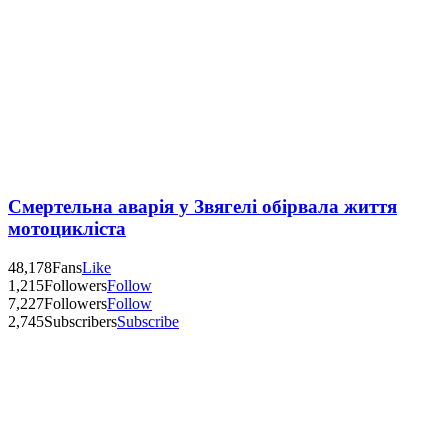
Смертельна аварія у Звягелі обірвала життя
мотоцикліста
48,178
Fans
Like
1,215
Followers
Follow
7,227
Followers
Follow
2,745
Subscribers
Subscribe