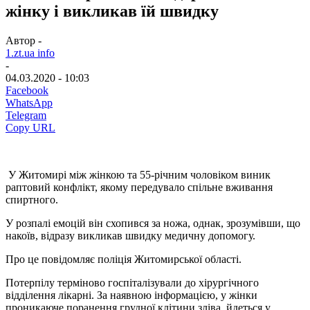
жінку і викликав їй швидку
Автор -
1.zt.ua info
-
04.03.2020 - 10:03
Facebook
WhatsApp
Telegram
Copy URL
У Житомирі між жінкою та 55-річним чоловіком виник
раптовий конфлікт, якому передувало спільне вживання
спиртного.
У розпалі емоцій він схопився за ножа, однак, зрозумівши, що
накоїв, відразу викликав швидку медичну допомогу.
Про це повідомляє поліція Житомирської області.
Потерпілу терміново госпіталізували до хірургічного
відділення лікарні. За наявною інформацією, у жінки
проникаюче поранення грудної клітини зліва, йдеться у