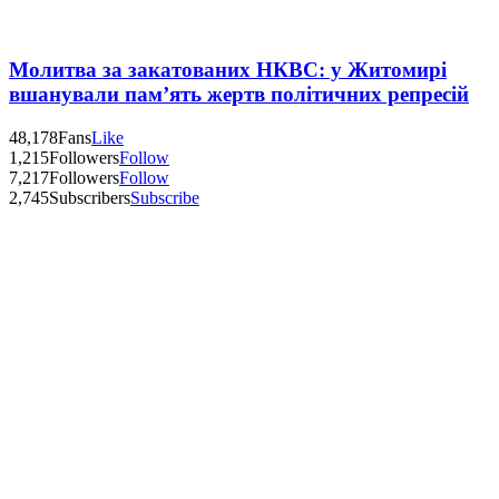
Молитва за закатованих НКВС: у Житомирі
вшанували пам’ять жертв політичних репресій
48,178
Fans
Like
1,215
Followers
Follow
7,217
Followers
Follow
2,745
Subscribers
Subscribe