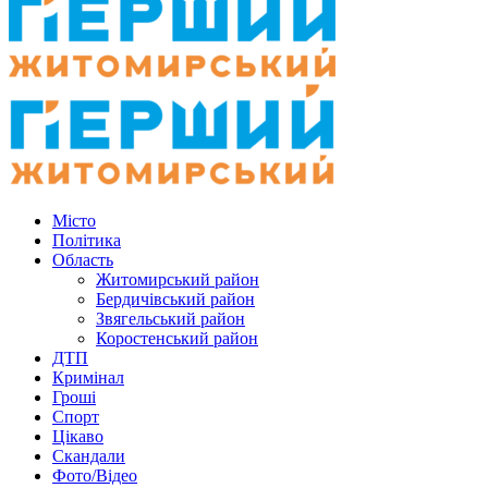
Місто
Політика
Область
Житомирський район
Бердичівський район
Звягельський район
Коростенський район
ДТП
Кримінал
Гроші
Спорт
Цікаво
Скандали
Фото/Відео