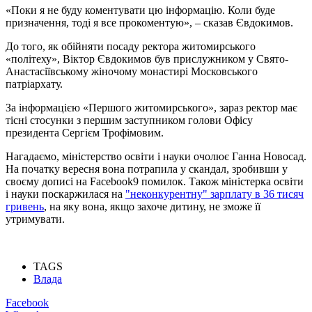
«Поки я не буду коментувати цю інформацію. Коли буде
призначення, тоді я все прокоментую», – сказав Євдокимов.
До того, як обійняти посаду ректора житомирського
«політеху», Віктор Євдокимов був прислужником у Свято-
Анастасіївському жіночому монастирі Московського
патріархату.
За інформацією «Першого житомирського», зараз ректор має
тісні стосунки з першим заступником голови Офісу
президента Сергієм Трофімовим.
Нагадаємо, міністерство освіти і науки очолює Ганна Новосад.
На початку вересня вона потрапила у скандал, зробивши у
своєму дописі на
Facebook
9 помилок. Також міністерка освіти
і науки поскаржилася на
"неконкурентну" зарплату в 36 тисяч
гривень
, на яку вона, якщо захоче дитину, не зможе її
утримувати.
TAGS
Влада
Facebook