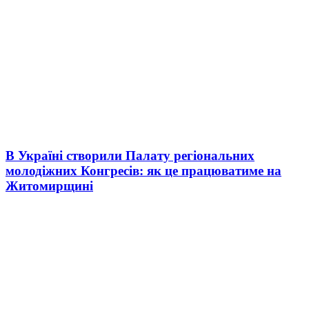
В Україні створили Палату регіональних
молодіжних Конгресів: як це працюватиме на
Житомирщині