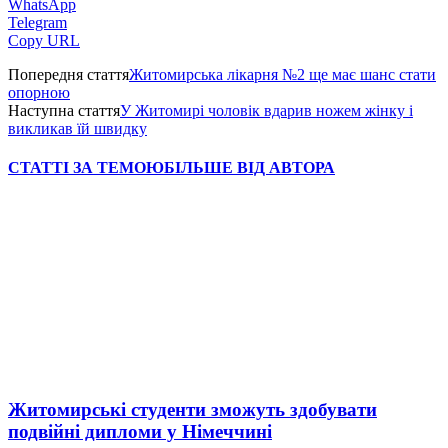
WhatsApp
Telegram
Copy URL
Попередня стаття
Житомирська лікарня №2 ще має шанс стати
опорною
Наступна стаття
У Житомирі чоловік вдарив ножем жінку і
викликав їй швидку
СТАТТІ ЗА ТЕМОЮ
БІЛЬШЕ ВІД АВТОРА
Житомирські студенти зможуть здобувати
подвійні дипломи у Німеччині