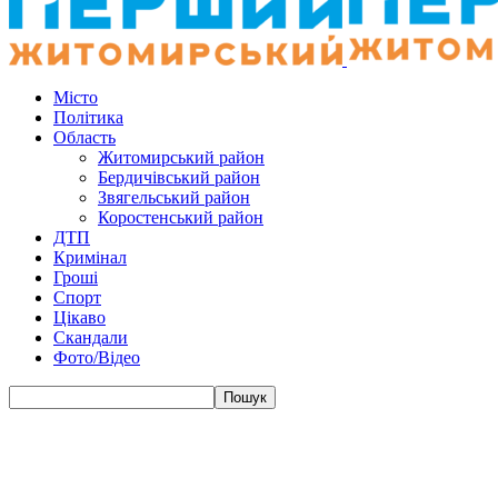
Місто
Політика
Область
Житомирський район
Бердичівський район
Звягельський район
Коростенський район
ДТП
Кримінал
Гроші
Спорт
Цікаво
Скандали
Фото/Відео