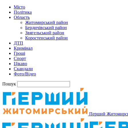
Місто
Політика
Область
Житомирський район
Бердичівський район
Звягельський район
Коростенський район
ДТП
Кримінал
Гроші
Спорт
Цікаво
Скандали
Фото/Відео
Пошук
Перший Житомирс