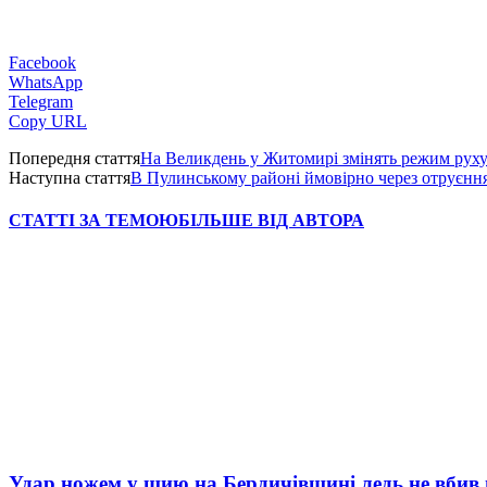
Facebook
WhatsApp
Telegram
Copy URL
Попередня стаття
На Великдень у Житомирі змінять режим руху
Наступна стаття
В Пулинському районі ймовірно через отруєння
СТАТТІ ЗА ТЕМОЮ
БІЛЬШЕ ВІД АВТОРА
Удар ножем у шию на Бердичівщині ледь не вбив 