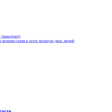
 транспорту
 чадним газом в оселі загинуло двоє людей
гостя