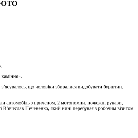
 ФОТО
.
 каміння».
и з’ясувалось, що чоловіки збиралися видобувати бурштин,
чили автомобіль з причепом, 2 мотопомпи, пожежні рукави,
і В’ячеслав Печененко, який нині перебуває з робочим візитом