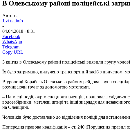
В Олевському районі поліцейські зат
Автор -
1.zt.ua info
-
04.04.2018 - 8:31
Facebook
WhatsApp
Telegram
Copy URL
3 квітня в Олевському районі поліцейські виявили групу чолові
Їх було затримано, вилучено транспортний засіб з причепом, м
В урочищі Корабель Олевського району рейдова група спецпідроз
розмиваючи ґрунт за допомогою мотопомп.
– На місці події, окрім спецпризначенців, працювала слідчо-оп
водозабірники, металеві штирі та інші знаряддя для незаконно
на Олевщині.
Чоловіків було доставлено до відділення поліції для встановлення
Попередня правова кваліфікація – ст. 240 (Порушення правил 