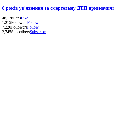
8 років ув’язнення за смертельну ДТП призначил
48,178
Fans
Like
1,215
Followers
Follow
7,220
Followers
Follow
2,745
Subscribers
Subscribe