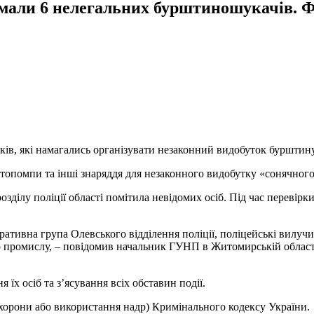
римали 6 нелегальних бурштиношукачів.
ків, які намагались організувати незаконний видобуток бурштину
отопомпи та інші знаряддя для незаконного видобутку «сонячного
ділу поліції області помітила невідомих осіб. Під час перевірк
еративна група Олевського відділення поліції, поліцейські вилу
го промислу, – повідомив начальник ГУНП в Житомирській област
 їх осіб та з’ясування всіх обставин події.
охорони або використання надр) Кримінального кодексу України.