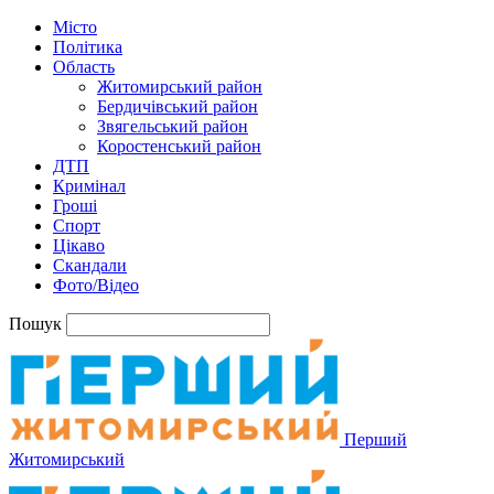
Місто
Політика
Область
Житомирський район
Бердичівський район
Звягельський район
Коростенський район
ДТП
Кримінал
Гроші
Спорт
Цікаво
Скандали
Фото/Відео
Пошук
Перший
Житомирський