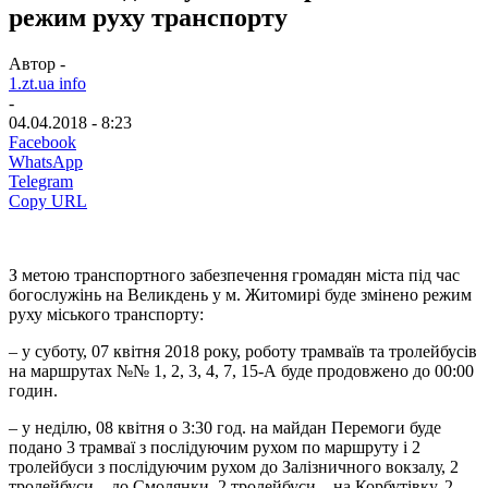
режим руху транспорту
Автор -
1.zt.ua info
-
04.04.2018 - 8:23
Facebook
WhatsApp
Telegram
Copy URL
З метою транспортного забезпечення громадян міста під час
богослужінь на Великдень у м. Житомирі буде змінено режим
руху міського транспорту:
– у суботу, 07 квітня 2018 року, роботу трамваїв та тролейбусів
на маршрутах №№ 1, 2, 3, 4, 7, 15-А буде продовжено до 00:00
годин.
– у неділю, 08 квітня о 3:30 год. на майдан Перемоги буде
подано 3 трамваї з послідуючим рухом по маршруту і 2
тролейбуси з послідуючим рухом до Залізничного вокзалу, 2
тролейбуси – до Смолянки, 2 тролейбуси – на Корбутівку, 2