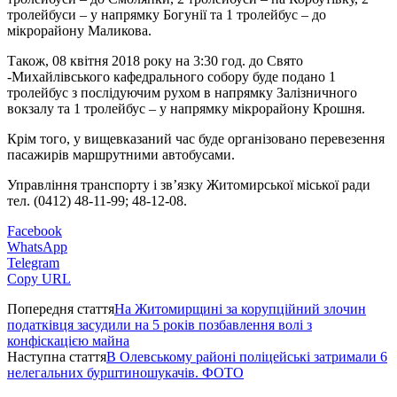
тролейбуси – у напрямку Богунії та 1 тролейбус – до
мікрорайону Маликова.
Також, 08 квітня 2018 року на 3:30 год. до Свято
-Михайлівського кафедрального собору буде подано 1
тролейбус з послідуючим рухом в напрямку Залізничного
вокзалу та 1 тролейбус – у напрямку мікрорайону Крошня.
Крім того, у вищевказаний час буде організовано перевезення
пасажирів маршрутними автобусами.
Управління транспорту і зв’язку Житомирської міської ради
тел. (0412) 48-11-99; 48-12-08.
Facebook
WhatsApp
Telegram
Copy URL
Попередня стаття
На Житомирщині за корупційний злочин
податківця засудили на 5 років позбавлення волі з
конфіскацією майна
Наступна стаття
В Олевському районі поліцейські затримали 6
нелегальних бурштиношукачів. ФОТО