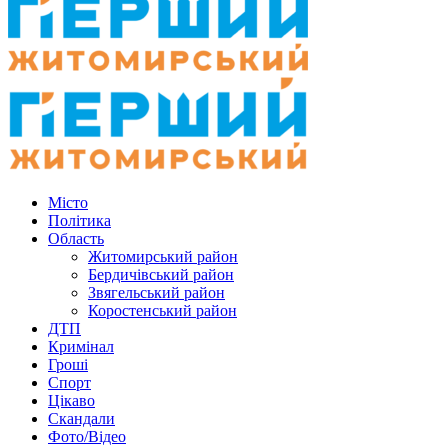
Місто
Політика
Область
Житомирський район
Бердичівський район
Звягельський район
Коростенський район
ДТП
Кримінал
Гроші
Спорт
Цікаво
Скандали
Фото/Відео