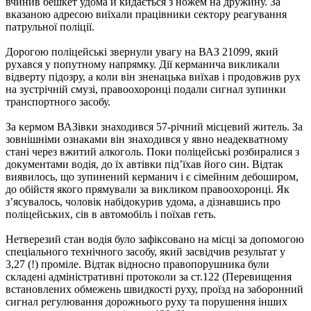
вчинив бешкет удома й кидається з ножем на дружину. За
вказаною адресою виїхали працівники сектору реагування
патрульної поліції.
Дорогою поліцейські звернули увагу на ВАЗ 21099, який
рухався у попутному напрямку. Дії керманича викликали
відверту підозру, а коли він зненацька виїхав і продовжив рух
на зустрічній смузі, правоохоронці подали сигнал зупинки
транспортного засобу.
За кермом ВАЗівки знаходився 57-річний місцевий житель. За
зовнішніми ознаками він знаходився у явно неадекватному
стані через вжитий алкоголь. Поки поліцейські розбиралися з
документами водія, до їх автівки під’їхав його син. Відтак
виявилось, що зупинений керманич і є сімейним дебоширом,
до обійстя якого прямували за викликом правоохоронці. Як
з’ясувалось, чоловік набідокурив удома, а дізнавшись про
поліцейських, сів в автомобіль і поїхав геть.
Нетверезий стан водія було зафіксовано на місці за допомогою
спеціального технічного засобу, який засвідчив результат у
3,27 (!) проміле. Відтак відносно правопорушника були
складені адміністративні протоколи за ст.122 (Перевищення
встановлених обмежень швидкості руху, проїзд на заборонний
сигнал регулювання дорожнього руху та порушення інших