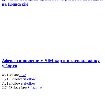
на Київській
Афера з оновленням SIM-картки загнала жінку
у борги
48,178
Fans
Like
1,215
Followers
Follow
7,218
Followers
Follow
2,745
Subscribers
Subscribe