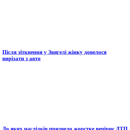
Після зіткнення у Звягелі жінку довелося
вирізати з авто
До яких наслідків призвело жорстке вечірнє ДТП