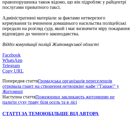
правопорушника також відомо, що він підробляє у райцентрі
послугами приватного таксі.
Адміністративні матеріали за фактами нетверезого
кермування та вчинення домашнього насильства поліцейські
передали на розгляд суду, який і має визначити міру покарання
відповідно до чинного законодавства.
Відділ комунікації поліції Житомирської області
Facebook
WhatsApp
Telegram
Copy URL
Попередня стаття
Громадська організація переселенців
отримала грант на створення нетворкінг-кафе \”Гараж\” у
Житомирі
Наступна стаття
Пожежники закликають житомирян не
палити суху траву біля осель та в лісі
СТАТТІ ЗА ТЕМОЮ
БІЛЬШЕ ВІД АВТОРА