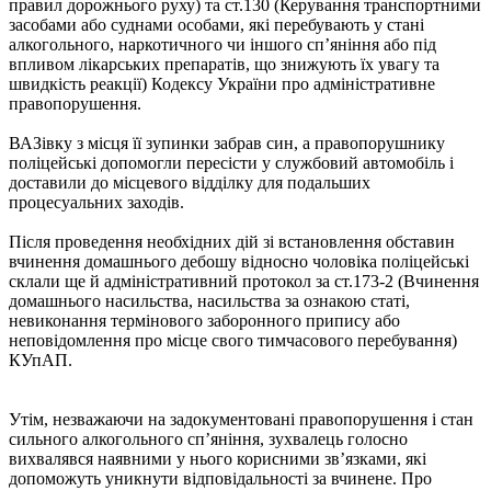
правил дорожнього руху) та ст.130 (Керування транспортними
засобами або суднами особами, які перебувають у стані
алкогольного, наркотичного чи іншого сп’яніння або під
впливом лікарських препаратів, що знижують їх увагу та
швидкість реакції) Кодексу України про адміністративне
правопорушення.
ВАЗівку з місця її зупинки забрав син, а правопорушнику
поліцейські допомогли пересісти у службовий автомобіль і
доставили до місцевого відділку для подальших
процесуальних заходів.
Після проведення необхідних дій зі встановлення обставин
вчинення домашнього дебошу відносно чоловіка поліцейські
склали ще й адміністративний протокол за ст.173-2 (Вчинення
домашнього насильства, насильства за ознакою статі,
невиконання термінового заборонного припису або
неповідомлення про місце свого тимчасового перебування)
КУпАП.
Утім, незважаючи на задокументовані правопорушення і стан
сильного алкогольного сп’яніння, зухвалець голосно
вихвалявся наявними у нього корисними зв’язками, які
допоможуть уникнути відповідальності за вчинене. Про