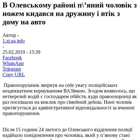
В Олевському районі п\’яний чоловік з
ножем кидався на дружину і втік з
дому на авто
Автор -
1.zt.ua info
-
25.02.2019 - 15:39
Facebook
WhatsApp
Telegram
Copy URL
Правопорушник звернув на себе увагу поліцейських
неадекватним кермуванням ВАЗівкою. Згодом виявилось, що
нетверезий водій є господарем обійстя, куди правоохоронці як
раз поспішали на виклик про сімейний дебош. Нині чоловік
притягується до адміністративної відповідальності за вчинені
правопорушення.
Після 15 години 24 лютого до Олевського відділення поліції
надійшло повідомлення про чоловіка, який у п’яному стані