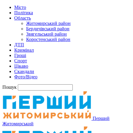
Місто
Політика
Область
Житомирський район
Бердичівський район
Звягельський район
Коростенський район
ДТП
Кримінал
Гроші
Спорт
Цікаво
Скандали
Фото/Відео
Пошук
Перший
Житомирський