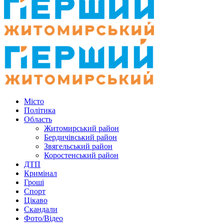
Місто
Політика
Область
Житомирський район
Бердичівський район
Звягельський район
Коростенський район
ДТП
Кримінал
Гроші
Спорт
Цікаво
Скандали
Фото/Відео