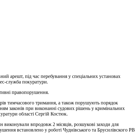
вний арешт, під час перебування у спеціальних установах
рес-служба покуратури.
ативні правопорушення.
торів тимчасового тримання, а також порушують порядок
анням законів при виконанні судових рішень у кримінальних
уратури області Сергій Костюк.
н виконували впродовж 2 місяців, розшукові заходи для
ушення встановлено у роботі Чуднівського та Брусилівского РВ