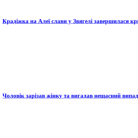
Крадіжка на Алеї слави у Звягелі завершилася к
Чоловік зарізав жінку та вигадав нещасний випад