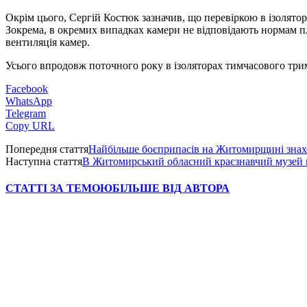
Окрім цього, Сергій Костюк зазначив, що перевіркою в ізолят
Зокрема, в окремих випадках камери не відповідають нормам пл
вентиляція камер.
Усього впродовж поточного року в ізоляторах тимчасового три
Facebook
WhatsApp
Telegram
Copy URL
Попередня стаття
Найбільше боєприпасів на Житомирщині знаходя
Наступна стаття
В Житомирський обласний краєзнавчий музей п
СТАТТІ ЗА ТЕМОЮ
БІЛЬШЕ ВІД АВТОРА