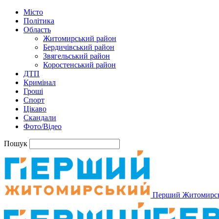
Місто
Політика
Область
Житомирський район
Бердичівський район
Звягельський район
Коростенський район
ДТП
Кримінал
Гроші
Спорт
Цікаво
Скандали
Фото/Відео
Пошук
Перший Житомирс