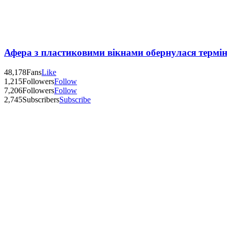
Афера з пластиковими вікнами обернулася термі
48,178
Fans
Like
1,215
Followers
Follow
7,206
Followers
Follow
2,745
Subscribers
Subscribe