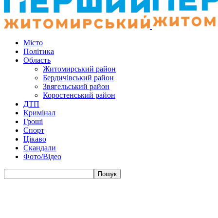
Місто
Політика
Область
Житомирський район
Бердичівський район
Звягельський район
Коростенський район
ДТП
Кримінал
Гроші
Спорт
Цікаво
Скандали
Фото/Відео