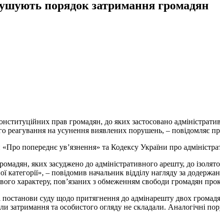
рушують порядок затримання громадян
конституційних прав громадян, до яких застосовано адміністрати
ого реагування на усунення виявлених порушень, – повідомляє п
 «Про попереднє ув’язнення» та Кодексу України про адміністр
громадян, яких засуджено до адміністративного арешту, до ізоля
ої категорії», – повідомив начальник відділу нагляду за додерж
ового характеру, пов’язаних з обмеженням свободи громадян прок
 постанови суду щодо притягнення до адмінарешту двох громадя
и затримання та особистого огляду не складали. Аналогічні пор