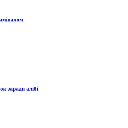
риміналом
ок заради алібі