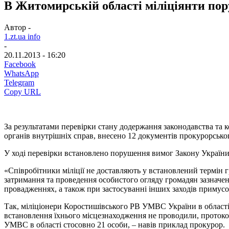
В Житомирській області міліціянти по
Автор -
1.zt.ua info
-
20.11.2013 - 16:20
Facebook
WhatsApp
Telegram
Copy URL
За результатами перевірки стану додержання законодавства та 
органів внутрішніх справ, внесено 12 документів прокурорськ
У ході перевірки встановлено порушення вимог Закону України
«Співробітники міліції не доставляють у встановлений термін 
затримання та проведення особистого огляду громадян зазначен
провадженнях, а також при застосуванні інших заходів примус
Так, міліціонери Коростишівського РВ УМВС України в області
встановлення їхнього місцезнаходження не проводили, протокол
УМВС в області стосовно 21 особи, – навів приклад прокурор.