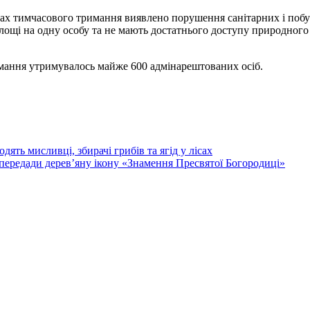
орах тимчасового тримання виявлено порушення санітарних і поб
ощі на одну особу та не мають достатнього доступу природного 
мання утримувалось майже 600 адмінарештованих осіб.
ть мисливці, збирачі грибів та ягід у лісах
ередади дерев’яну ікону «Знамення Пресвятої Богородиці»