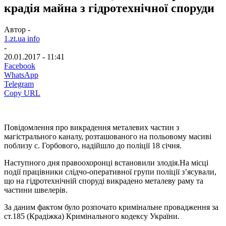
крадія майна з гідротехнічної споруди
Автор -
1.zt.ua info
-
20.01.2017 - 11:41
Facebook
WhatsApp
Telegram
Copy URL
Повідомлення про викрадення металевих частин з
магістрального каналу, розташованого на польовому масиві
поблизу с. Горбового, надійшло до поліції 18 січня.
Наступного дня правоохоронці встановили злодія.На місці
події працівники слідчо-оперативної групи поліції з’ясували,
що на гідротехнічній споруді викрадено металеву раму та
частини швелерів.
За даним фактом було розпочато кримінальне провадження за
ст.185 (Крадіжка) Кримінального кодексу України.