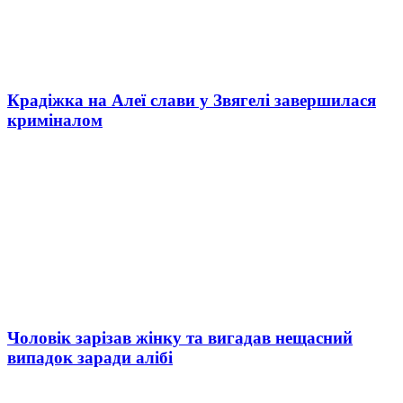
Крадіжка на Алеї слави у Звягелі завершилася
криміналом
Чоловік зарізав жінку та вигадав нещасний
випадок заради алібі