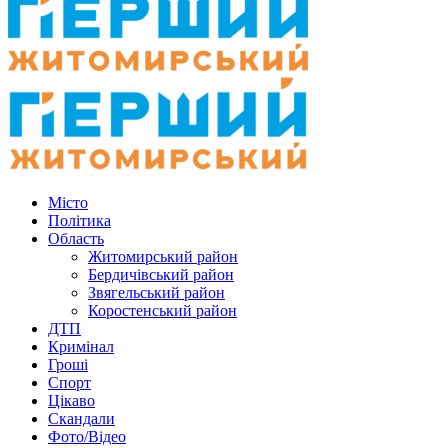
Місто
Політика
Область
Житомирський район
Бердичівський район
Звягельський район
Коростенський район
ДТП
Кримінал
Гроші
Спорт
Цікаво
Скандали
Фото/Відео