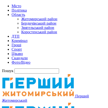
Місто
Політика
Область
Житомирський район
Бердичівський район
Звягельський район
Коростенський район
ДТП
Кримінал
Гроші
Спорт
Цікаво
Скандали
Фото/Відео
Пошук
Перший
Житомирський