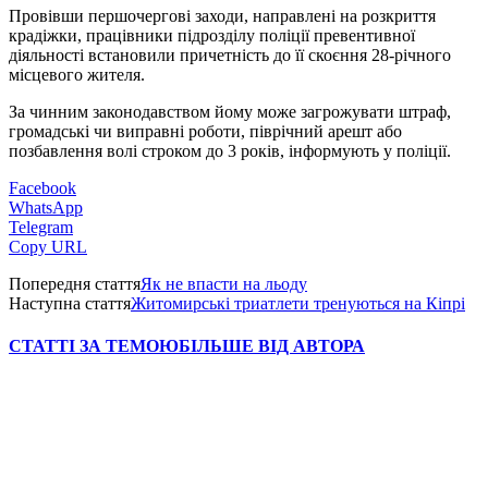
Провівши першочергові заходи, направлені на розкриття
крадіжки, працівники підрозділу поліції превентивної
діяльності встановили причетність до її скоєння 28-річного
місцевого жителя.
За чинним законодавством йому може загрожувати штраф,
громадські чи виправні роботи, піврічний арешт або
позбавлення волі строком до 3 років, інформують у поліції.
Facebook
WhatsApp
Telegram
Copy URL
Попередня стаття
Як не впасти на льоду
Наступна стаття
Житомирські триатлети тренуються на Кіпрі
СТАТТІ ЗА ТЕМОЮ
БІЛЬШЕ ВІД АВТОРА