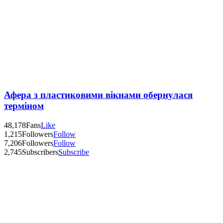
Афера з пластиковими вікнами обернулася
терміном
48,178
Fans
Like
1,215
Followers
Follow
7,206
Followers
Follow
2,745
Subscribers
Subscribe