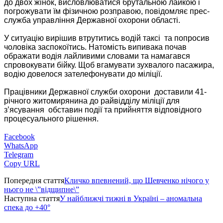
до двох жінок, висловлюватися брутальною лайкою і
погрожувати їм фізичною розправою, повідомляє прес-
служба управління Державної охорони області.
У ситуацію вирішив втрутитись водій таксі та попросив
чоловіка заспокоїтись. Натомість випивака почав
ображати водія лайливими словами та намагався
спровокувати бійку. Щоб вгамувати зухвалого пасажира,
водію довелося зателефонувати до міліції.
Працівники Державної служби охорони доставили 41-
річного житомирянина до райвідділу міліції для
з’ясування обставин події та прийняття відповідного
процесуального рішення.
Facebook
WhatsApp
Telegram
Copy URL
Попередня стаття
Кличко впевнений, що Шевченко нічого у
нього не \”відщипне\”
Наступна стаття
У найближчі тижні в Україні – аномальна
спека до +40°