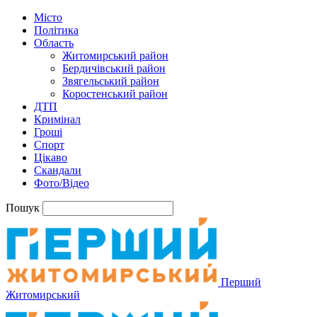
Місто
Політика
Область
Житомирський район
Бердичівський район
Звягельський район
Коростенський район
ДТП
Кримінал
Гроші
Спорт
Цікаво
Скандали
Фото/Відео
Пошук
Перший
Житомирський