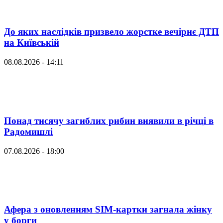
До яких наслідків призвело жорстке вечірнє ДТП
на Київській
08.08.2026 - 14:11
Понад тисячу загиблих рибин виявили в річці в
Радомишлі
07.08.2026 - 18:00
Афера з оновленням SIM-картки загнала жінку
у борги