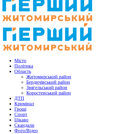
Місто
Політика
Область
Житомирський район
Бердичівський район
Звягельський район
Коростенський район
ДТП
Кримінал
Гроші
Спорт
Цікаво
Скандали
Фото/Відео