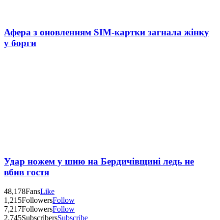
Афера з оновленням SIM-картки загнала жінку
у борги
Удар ножем у шию на Бердичівщині ледь не
вбив гостя
48,178
Fans
Like
1,215
Followers
Follow
7,217
Followers
Follow
2,745
Subscribers
Subscribe