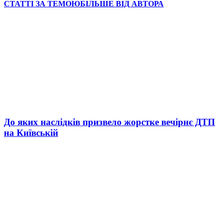
СТАТТІ ЗА ТЕМОЮ
БІЛЬШЕ ВІД АВТОРА
До яких наслідків призвело жорстке вечірнє ДТП
на Київській