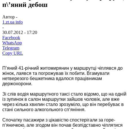
п\’яний дебош
Автор -
1.zt.ua info
-
30.07.2012 - 17:20
Facebook
WhatsApp
Telegram
Copy URL
П’яний 41-річний житомирянин у маршрутці чіплявся до
жінок, лаявся та погрожував їх побити. Вгамувати
нетверезого бешкетника вдалося працівникам
держохорони.
Зі слів водія маршрутного таксі стало відомо, що на одній
із зупинок в салон маршрутки зайшов чоловік, але вже
через кілька хвилин стало зрозуміло, що він перебуває в
стані сильного алкогольного сп‘яніння.
Спочатку пасажири з цікавістю спостерігали за горе-
п‘яничкою, але згодом він почав безпідставно чіплятися