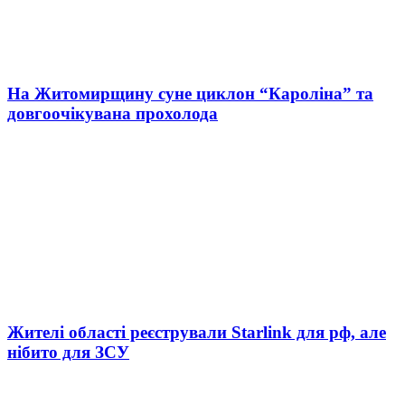
На Житомирщину суне циклон “Кароліна” та
довгоочікувана прохолода
Жителі області реєстрували Starlink для рф, але
нібито для ЗСУ