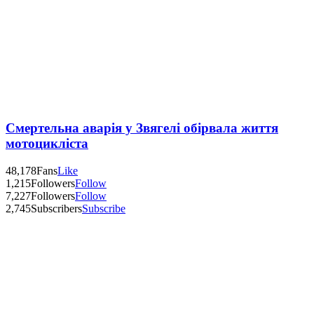
Смертельна аварія у Звягелі обірвала життя
мотоцикліста
48,178
Fans
Like
1,215
Followers
Follow
7,227
Followers
Follow
2,745
Subscribers
Subscribe