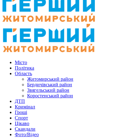
Місто
Політика
Область
Житомирський район
Бердичівський район
Звягельський район
Коростенський район
ДТП
Кримінал
Гроші
Спорт
Цікаво
Скандали
Фото/Відео