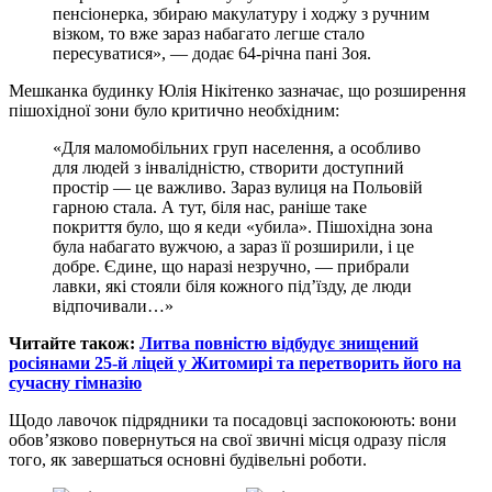
пенсіонерка, збираю макулатуру і ходжу з ручним
візком, то вже зараз набагато легше стало
пересуватися», — додає 64-річна пані Зоя.
Мешканка будинку Юлія Нікітенко зазначає, що розширення
пішохідної зони було критично необхідним:
«Для маломобільних груп населення, а особливо
для людей з інвалідністю, створити доступний
простір — це важливо. Зараз вулиця на Польовій
гарною стала. А тут, біля нас, раніше таке
покриття було, що я кеди «убила». Пішохідна зона
була набагато вужчою, а зараз її розширили, і це
добре. Єдине, що наразі незручно, — прибрали
лавки, які стояли біля кожного під’їзду, де люди
відпочивали…»
Читайте також:
Литва повністю відбудує знищений
росіянами 25-й ліцей у Житомирі та перетворить його на
сучасну гімназію
Щодо лавочок підрядники та посадовці заспокоюють: вони
обов’язково повернуться на свої звичні місця одразу після
того, як завершаться основні будівельні роботи.