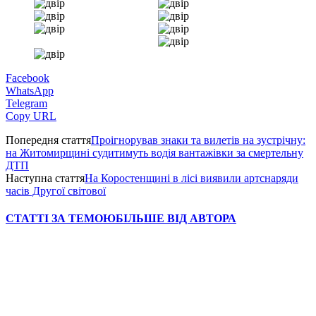
Facebook
WhatsApp
Telegram
Copy URL
Попередня стаття
Проігнорував знаки та вилетів на зустрічну:
на Житомирщині судитимуть водія вантажівки за смертельну
ДТП
Наступна стаття
На Коростенщині в лісі виявили артснаряди
часів Другої світової
СТАТТІ ЗА ТЕМОЮ
БІЛЬШЕ ВІД АВТОРА