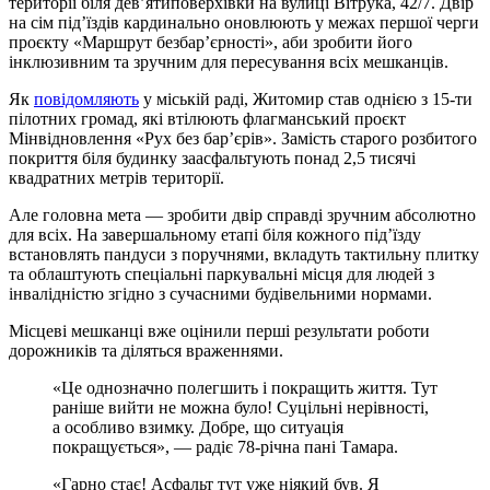
території біля дев’ятиповерхівки на вулиці Вітрука, 42/7. Двір
на сім під’їздів кардинально оновлюють у межах першої черги
проєкту «Маршрут безбар’єрності», аби зробити його
інклюзивним та зручним для пересування всіх мешканців.
Як
повідомляють
у міській раді, Житомир став однією з 15-ти
пілотних громад, які втілюють флагманський проєкт
Мінвідновлення «Рух без бар’єрів». Замість старого розбитого
покриття біля будинку заасфальтують понад 2,5 тисячі
квадратних метрів території.
Але головна мета — зробити двір справді зручним абсолютно
для всіх. На завершальному етапі біля кожного під’їзду
встановлять пандуси з поручнями, вкладуть тактильну плитку
та облаштують спеціальні паркувальні місця для людей з
інвалідністю згідно з сучасними будівельними нормами.
Місцеві мешканці вже оцінили перші результати роботи
дорожників та діляться враженнями.
«Це однозначно полегшить і покращить життя. Тут
раніше вийти не можна було! Суцільні нерівності,
а особливо взимку. Добре, що ситуація
покращується», — радіє 78-річна пані Тамара.
«Гарно стає! Асфальт тут уже ніякий був. Я