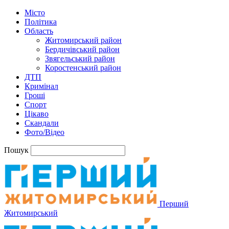
Місто
Політика
Область
Житомирський район
Бердичівський район
Звягельський район
Коростенський район
ДТП
Кримінал
Гроші
Спорт
Цікаво
Скандали
Фото/Відео
Пошук
Перший
Житомирський