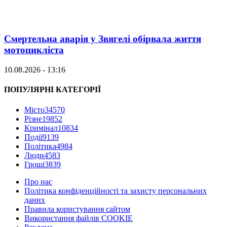
Смертельна аварія у Звягелі обірвала життя
мотоцикліста
10.08.2026 - 13:16
ПОПУЛЯРНІ КАТЕГОРІЇ
Місто
34570
Різне
19852
Кримінал
10834
Події
9139
Політика
4984
Люди
4583
Гроші
3839
Про нас
Політика конфіденційності та захисту персональних
даних
Правила користування сайтом
Використання файлів COOKIE