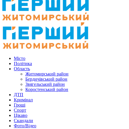
Місто
Політика
Область
Житомирський район
Бердичівський район
Звягельський район
Коростенський район
ДТП
Кримінал
Гроші
Спорт
Цікаво
Скандали
Фото/Відео