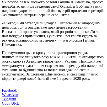
Як розповіла в.о. міського голови Галина Шиманська, проєкт
передбачає не лише зведення самої будівлі, а й облаштування
надійного укриття та повний благоустрій прилеглої території.
Усі фінансові витрати бере на себе Литва.
«Сьогодні ми затвердили угоду з Литовським міжнародним
центром, і ця угода дає вже практичне застосування.
Визначений проєктувальник, який розробить проєкт. Литва
нам побудує і приміщення, і укриття, і всі кошти будуть за
рахунок міжнародних партнерів», — наголосила Галина
Шиманська.
Передумовою цього кроку стала тристороння угода,
підписана ще минулого року між МЗС Литви, Житомирською
міськрадою та Агенцією відновлення України. Нинішній же
меморандум є фактичним стартом для переходу від паперової
тяганини до будівництва та подальшої здачі об’єкта в
експлуатацію. За словами Шиманської, міська рада планує
відкрити двері нової гімназії вже 1 вересня 2028 року.
Facebook
WhatsApp
Telegram
Copy URL