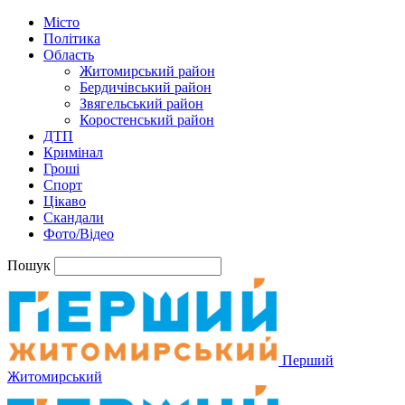
Місто
Політика
Область
Житомирський район
Бердичівський район
Звягельський район
Коростенський район
ДТП
Кримінал
Гроші
Спорт
Цікаво
Скандали
Фото/Відео
Пошук
Перший
Житомирський