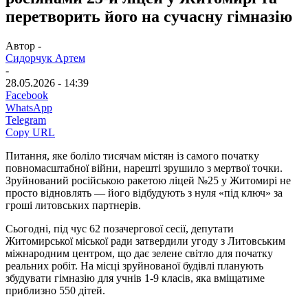
перетворить його на сучасну гімназію
Автор -
Сидорчук Артем
-
28.05.2026 - 14:39
Facebook
WhatsApp
Telegram
Copy URL
Питання, яке боліло тисячам містян із самого початку
повномасштабної війни, нарешті зрушило з мертвої точки.
Зруйнований російською ракетою ліцей №25 у Житомирі не
просто відновлять — його відбудують з нуля «під ключ» за
гроші литовських партнерів.
Сьогодні, під чус 62 позачергової сесії, депутати
Житомирської міської ради затвердили угоду з Литовським
міжнародним центром, що дає зелене світло для початку
реальних робіт. На місці зруйнованої будівлі планують
збудувати гімназію для учнів 1-9 класів, яка вміщатиме
приблизно 550 дітей.