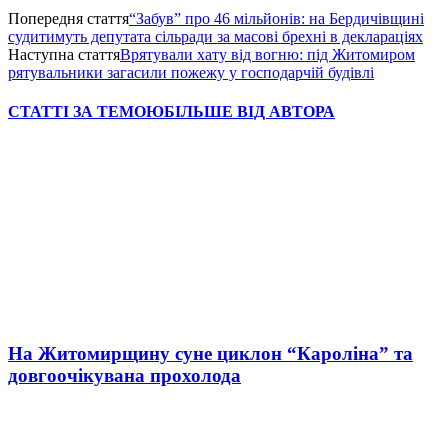
Попередня стаття
“Забув” про 46 мільйонів: на Бердичівщині
судитимуть депутата сільради за масові брехні в деклараціях
Наступна стаття
Врятували хату від вогню: під Житомиром
рятувальники загасили пожежу у господарчій будівлі
СТАТТІ ЗА ТЕМОЮ
БІЛЬШЕ ВІД АВТОРА
На Житомирщину суне циклон “Кароліна” та
довгоочікувана прохолода