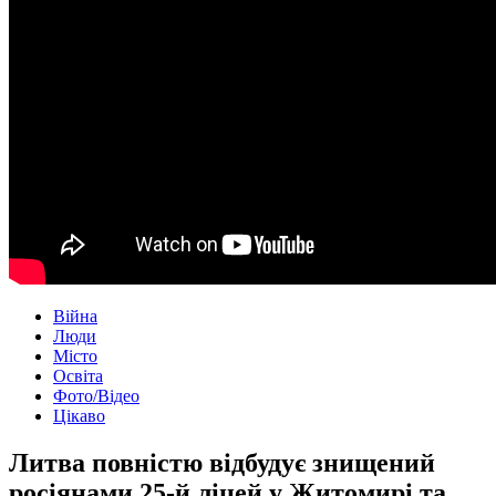
Війна
Люди
Місто
Освіта
Фото/Відео
Цікаво
Литва повністю відбудує знищений
росіянами 25-й ліцей у Житомирі та