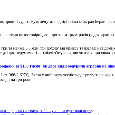
томирщині судитимуть депутата однієї з сільських рад Бердичівс
ь вносив недостовірні дані протягом трьох років (у деклараціях 
 грн та майже 5,8 млн грн доходу від бізнесу та взагалі невідоми
ця і для нерухомості — слідчі з’ясували, що чоловік приховав з
продали» за $150 тисяч: як двоє киян обдурили аграріїв на півн
2 ст. 366-2 ККУ). За таку вибіркову чесність депутату загрожує ц
осади на три роки.
алив дерева на траси, заблокувавши рух транспорту