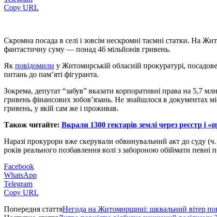
Copy URL
Скромна посада в селі і зовсім нескромні таємні статки. На Жи
фантастичну суму — понад 46 мільйонів гривень.
Як
повідомили
у Житомирській обласній прокуратурі, посадовец
питань до пам’яті фігуранта.
Зокрема, депутат “забув” вказати корпоративні права на 5,7 млн
гривень фінансових зобов’язань. Не знайшлося в документах міс
гривень, у якій сам же і проживав.
Також читайте:
Вкрали 1300 гектарів землі через реєстр і «
Наразі прокурори вже скерували обвинувальний акт до суду (ч. 
років реального позбавлення волі з забороною обіймати певні п
Facebook
WhatsApp
Telegram
Copy URL
Попередня стаття
Негода на Житомирщині: шквальний вітер пов