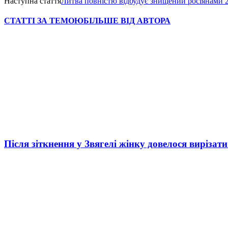
Наступна стаття
Литва повністю відбудує знищений росіянами 2
СТАТТІ ЗА ТЕМОЮ
БІЛЬШЕ ВІД АВТОРА
Після зіткнення у Звягелі жінку довелося вирізати