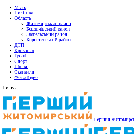
Місто
Політика
Область
Житомирський район
Бердичівський район
Звягельський район
Коростенський район
ДТП
Кримінал
Гроші
Спорт
Цікаво
Скандали
Фото/Відео
Пошук
Перший Житомирс