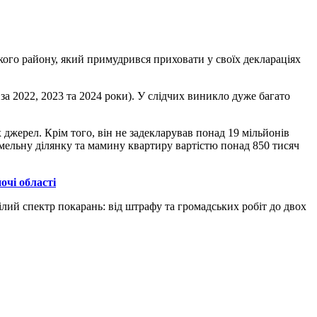
ького району, який примудрився приховати у своїх деклараціях
за 2022, 2023 та 2024 роки). У слідчих виникло дуже багато
х джерел. Крім того, він не задекларував понад 19 мільйонів
емельну ділянку та мамину квартиру вартістю понад 850 тисяч
очі області
ілий спектр покарань: від штрафу та громадських робіт до двох