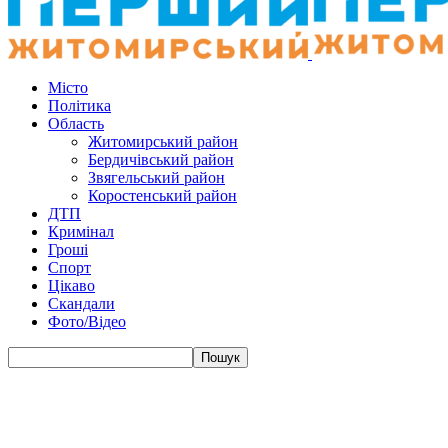
Місто
Політика
Область
Житомирський район
Бердичівський район
Звягельський район
Коростенський район
ДТП
Кримінал
Гроші
Спорт
Цікаво
Скандали
Фото/Відео