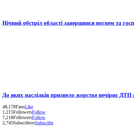
Нічний обстріл області завершився вогнем та госп
До яких наслідків призвело жорстке вечірнє ДТП 
48,178
Fans
Like
1,215
Followers
Follow
7,218
Followers
Follow
2,745
Subscribers
Subscribe