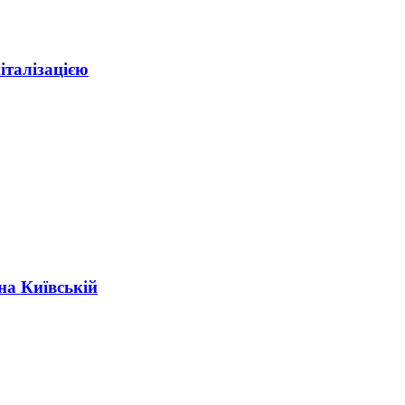
італізацією
на Київській