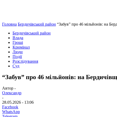
Головна
Бердичівський район
“Забув” про 46 мільйонів: на Бер
Бердичівський район
Влада
Гроші
Кримінал
Люди
Події
Розслідування
Суд
“Забув” про 46 мільйонів: на Бердичівщ
Автор -
Олександр
-
28.05.2026 - 13:06
Facebook
WhatsApp
Telegram