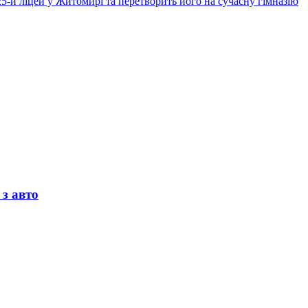
5-й ліцей у Житомирі та перетворить його на сучасну гімназію
 з авто