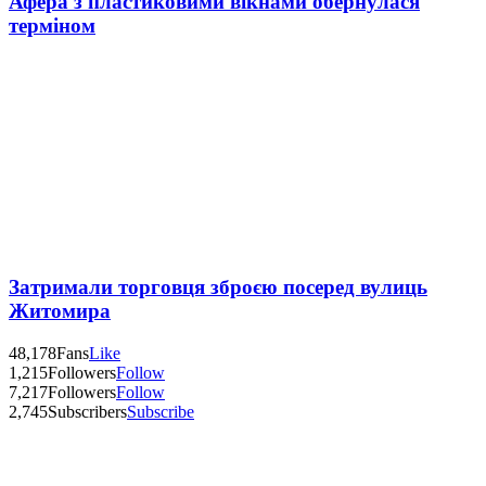
Афера з пластиковими вікнами обернулася
терміном
Затримали торговця зброєю посеред вулиць
Житомира
48,178
Fans
Like
1,215
Followers
Follow
7,217
Followers
Follow
2,745
Subscribers
Subscribe