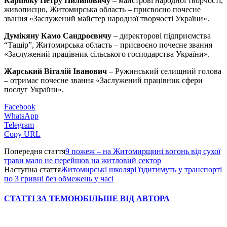
Карпюку Петру Пилиповичу
– майстрові народної творчості,
живописцю, Житомирська область – присвоєно почесне
звання «Заслужений майстер народної творчості України».
Думікяну Камо Сандроєвичу
– директорові підприємства
“Ташір”, Житомирська область – присвоєно почесне звання
«Заслужений працівник сільського господарства України».
Жарський Віталій Іванович
– Ружинський селищний голова
– отримає почесне звання «Заслужений працівник сфери
послуг України».
Facebook
WhatsApp
Telegram
Copy URL
Попередня стаття
9 пожеж – на Житомирщині вогонь від сухої
трави мало не перейшов на житловий сектор
Наступна стаття
Житомирські школярі їздитимуть у транспорті
по 3 гривні без обмежень у часі
СТАТТІ ЗА ТЕМОЮ
БІЛЬШЕ ВІД АВТОРА