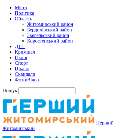
Місто
Політика
Область
Житомирський район
Бердичівський район
Звягельський район
Коростенський район
ДТП
Кримінал
Гроші
Спорт
Цікаво
Скандали
Фото/Відео
Пошук
Перший
Житомирський