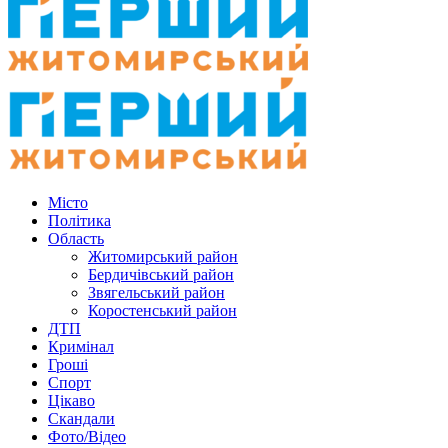
Місто
Політика
Область
Житомирський район
Бердичівський район
Звягельський район
Коростенський район
ДТП
Кримінал
Гроші
Спорт
Цікаво
Скандали
Фото/Відео