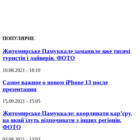
ПОПУЛЯРНЕ
Житомирське Памуккале заманило вже тисячі
туристів і дайверів. ФОТО
10.08.2021 - 18:10
Самое важное о новом iPhone 13 после
презентации
15.09.2021 - 15:05
Житомирське Памуккале: координати кар’єру,
на який їдуть відпочивати з інших регіонів.
ФОТО
03.08.2021 - 13:03