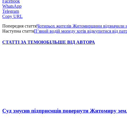
Facebook
WhatsApp
Telegram
Copy URL
Попередня стаття
Чотирьох жителів Житомирщини відзначили н
Наступна стаття
П’яний водій мопеду хотів відкупитися від патр
СТАТТІ ЗА ТЕМОЮ
БІЛЬШЕ ВІД АВТОРА
Суд змусив підприємців повернути Житомиру зем