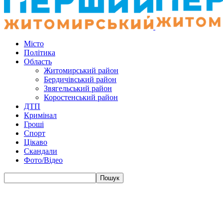
Місто
Політика
Область
Житомирський район
Бердичівський район
Звягельський район
Коростенський район
ДТП
Кримінал
Гроші
Спорт
Цікаво
Скандали
Фото/Відео