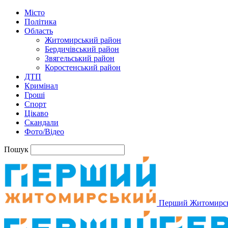
Місто
Політика
Область
Житомирський район
Бердичівський район
Звягельський район
Коростенський район
ДТП
Кримінал
Гроші
Спорт
Цікаво
Скандали
Фото/Відео
Пошук
Перший Житомирс