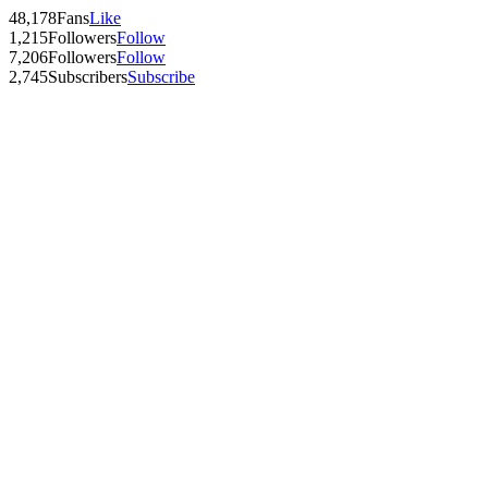
48,178
Fans
Like
1,215
Followers
Follow
7,206
Followers
Follow
2,745
Subscribers
Subscribe