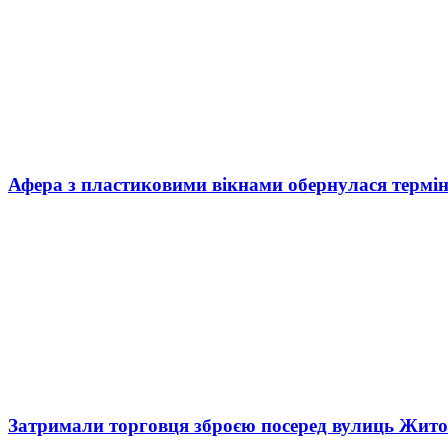
Афера з пластиковими вікнами обернулася термі
Затримали торговця зброєю посеред вулиць Жит