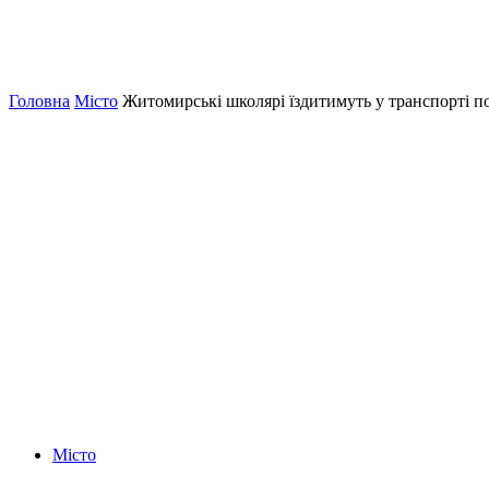
Головна
Місто
Житомирські школярі їздитимуть у транспорті по
Місто