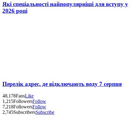
Які спеціальності найпопулярніші для вступу у
2026 році
Перелік адрес, де відключають воду 7 серпня
48,178
Fans
Like
1,215
Followers
Follow
7,218
Followers
Follow
2,745
Subscribers
Subscribe