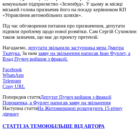
комунальне підприємство «Зеленбуд». У цьому ж місяці
міський голова призначив його на посаду керівником КП
«Управління автомобільних шляхів».
Під час обговорення питання про призначення, депутати
підняли проблему щодо нової розмітки. Сам Сергій Сухомлин
також зазначив, що має до проекту претензії.
Нагадаємо,
депутати звільнили заступника мера Дмитра
Ткачука.
За ним
заяву на звільнення написав Іван Фурлет, а
Влад Пучич вийшов з фракції.
Facebook
WhatsApp
Telegram
Copy URL
Попередня стаття
Депутат Пучич вийшов з фракції
Порошенка, а Фурлет написав заяву на звільнення
Наступна стаття
На Житомирщині розшукують 15-річну
дівчину
СТАТТІ ЗА ТЕМОЮ
БІЛЬШЕ ВІД АВТОРА