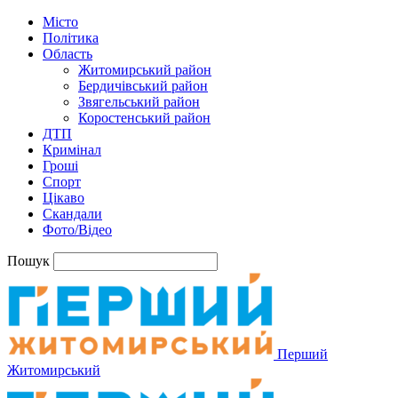
Місто
Політика
Область
Житомирський район
Бердичівський район
Звягельський район
Коростенський район
ДТП
Кримінал
Гроші
Спорт
Цікаво
Скандали
Фото/Відео
Пошук
Перший
Житомирський