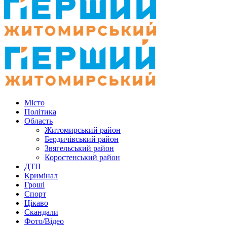
Місто
Політика
Область
Житомирський район
Бердичівський район
Звягельський район
Коростенський район
ДТП
Кримінал
Гроші
Спорт
Цікаво
Скандали
Фото/Відео