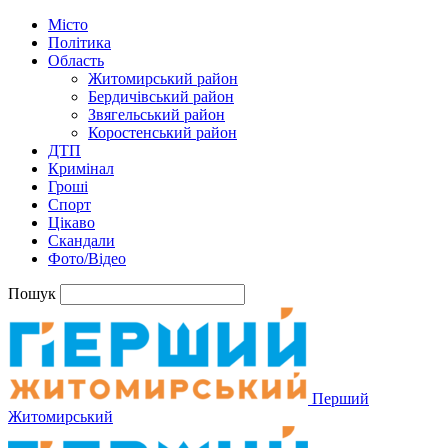
Місто
Політика
Область
Житомирський район
Бердичівський район
Звягельський район
Коростенський район
ДТП
Кримінал
Гроші
Спорт
Цікаво
Скандали
Фото/Відео
Пошук
Перший
Житомирський