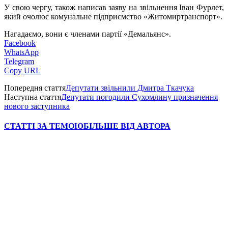
У свою чергу, також написав заяву на звільнення Іван Фурлет,
який очолює комунальне підприємство «Житомиртранспорт».
Нагадаємо, вони є членами партії «Демальянс».
Facebook
WhatsApp
Telegram
Copy URL
Попередня стаття
Депутати звільнили Дмитра Ткачука
Наступна стаття
Депутати погодили Сухомлину призначення
нового заступника
СТАТТІ ЗА ТЕМОЮ
БІЛЬШЕ ВІД АВТОРА