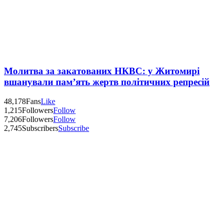
Молитва за закатованих НКВС: у Житомирі
вшанували пам’ять жертв політичних репресій
48,178
Fans
Like
1,215
Followers
Follow
7,206
Followers
Follow
2,745
Subscribers
Subscribe