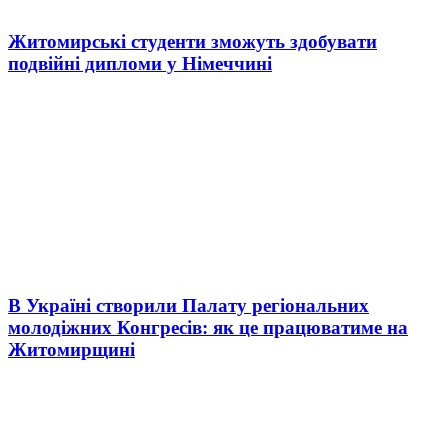
Житомирські студенти зможуть здобувати
подвійні дипломи у Німеччині
В Україні створили Палату регіональних
молодіжних Конгресів: як це працюватиме на
Житомирщині