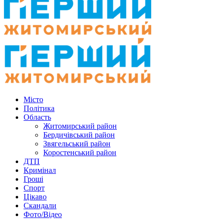
Місто
Політика
Область
Житомирський район
Бердичівський район
Звягельський район
Коростенський район
ДТП
Кримінал
Гроші
Спорт
Цікаво
Скандали
Фото/Відео