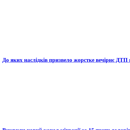
До яких наслідків призвело жорстке вечірнє ДТП 