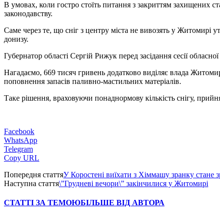
В умовах, коли гостро стоїть питання з закриттям захищених ст
законодавству.
Саме через те, що сніг з центру міста не вивозять у Житомирі 
донизу.
Губернатор області Сергій Рижук перед засідання сесії обласно
Нагадаємо, 669 тисяч гривень додатково виділяє влада Житоми
поповнення запасів паливно-мастильних матеріалів.
Таке рішення, враховуючи понаднормову кількість снігу, прийн
Facebook
WhatsApp
Telegram
Copy URL
Попередня стаття
У Коростені виїхати з Хіммашу зранку стане 
Наступна стаття
\”Грудневі вечори\” закінчилися у Житомирі
СТАТТІ ЗА ТЕМОЮ
БІЛЬШЕ ВІД АВТОРА