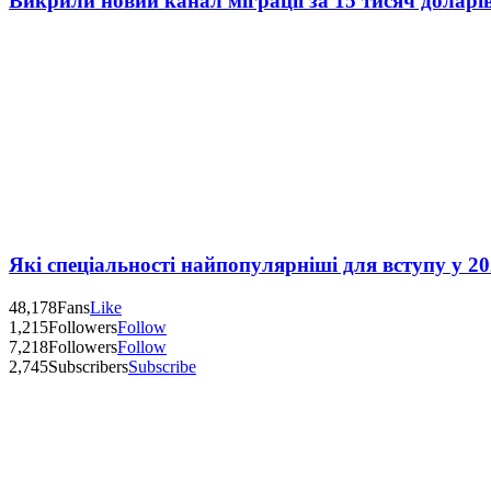
Викрили новий канал міграції за 15 тисяч доларі
Які спеціальності найпопулярніші для вступу у 20
48,178
Fans
Like
1,215
Followers
Follow
7,218
Followers
Follow
2,745
Subscribers
Subscribe