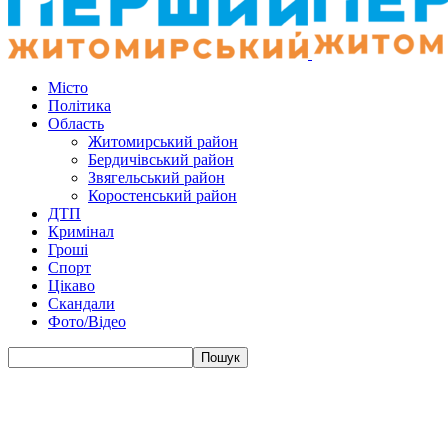
Місто
Політика
Область
Житомирський район
Бердичівський район
Звягельський район
Коростенський район
ДТП
Кримінал
Гроші
Спорт
Цікаво
Скандали
Фото/Відео