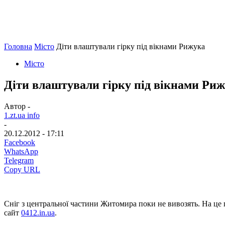
Головна
Місто
Діти влаштували гірку під вікнами Рижука
Місто
Діти влаштували гірку під вікнами Ри
Автор -
1.zt.ua info
-
20.12.2012 - 17:11
Facebook
WhatsApp
Telegram
Copy URL
Сніг з центральної частини Житомира поки не вивозять. На це 
сайт
0412.in.ua
.