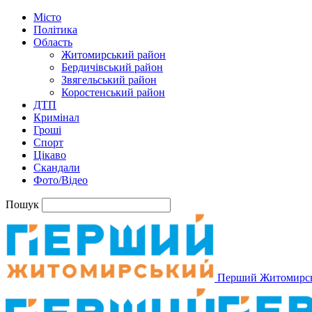
Місто
Політика
Область
Житомирський район
Бердичівський район
Звягельський район
Коростенський район
ДТП
Кримінал
Гроші
Спорт
Цікаво
Скандали
Фото/Відео
Пошук
Перший Житомирс