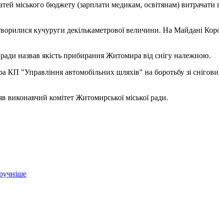
атей міського бюджету (зарплати медикам, освітянам) витрачати 
утворилися кучуруги декількаметрової величини. На Майдані Корол
ї ради назвав якість прибирання Житомира від снігу належною.
ра КП "Управління автомобільних шляхів" на боротьбу зі снігов
яв виконавчий комітет Житомирської міської ради.
зручніше