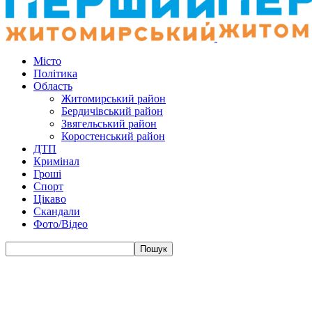
Місто
Політика
Область
Житомирський район
Бердичівський район
Звягельський район
Коростенський район
ДТП
Кримінал
Гроші
Спорт
Цікаво
Скандали
Фото/Відео