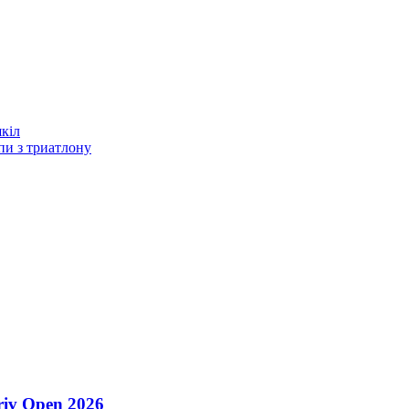
кіл
пи з триатлону
riv Open 2026