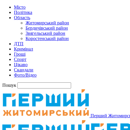
Місто
Політика
Область
Житомирський район
Бердичівський район
Звягельський район
Коростенський район
ДТП
Кримінал
Гроші
Спорт
Цікаво
Скандали
Фото/Відео
Пошук
Перший Житомирс