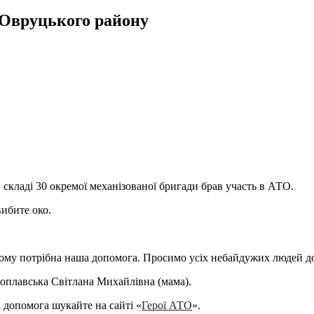
з Овруцького району
складі 30 окремої механізованої бригади брав участь в АТО.
вибите око.
 Йому потрібна наша допомога. Просимо усіх небайдужих людей до
оплавська Світлана Михайлівна (мама).
а допомога шукайте на сайті
«
Герої АТО
».