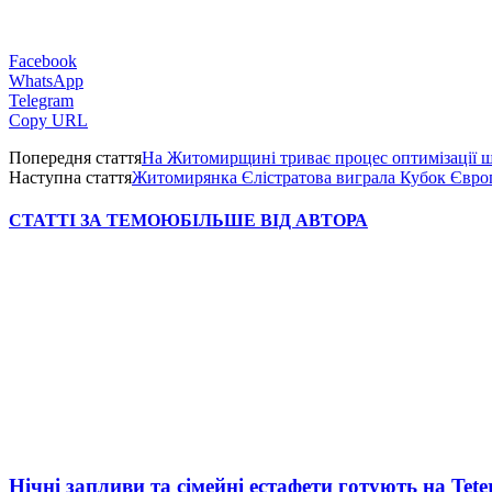
Facebook
WhatsApp
Telegram
Copy URL
Попередня стаття
На Житомирщині триває процес оптимізації ш
Наступна стаття
Житомирянка Єлістратова виграла Кубок Євро
СТАТТІ ЗА ТЕМОЮ
БІЛЬШЕ ВІД АВТОРА
Нічні запливи та сімейні естафети готують на Tete