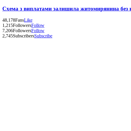
Схема з виплатами залишила житомирянина без 
48,178
Fans
Like
1,215
Followers
Follow
7,206
Followers
Follow
2,745
Subscribers
Subscribe