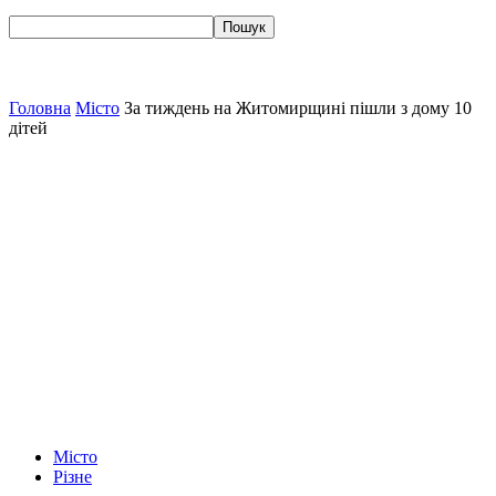
Головна
Місто
За тиждень на Житомирщині пішли з дому 10
дітей
Місто
Різне