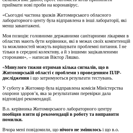
приймати нові проби на коронавірус.
«Сьогодні частина зразків Житомирського обласного
лабораторного центу була відправлена в інші лабораторії, які
менш завантажені.
Моя позиція: головними державними санітарними лікарями в
областях мають бути керівники, які в межах своїх компетенцій
та можливостей можуть вирішувати проблемні питання. І не
тільки в середині колективу, а й з іншими зацікавленими
сторонами», – написав Віктор Ляшко.
«
Минулого тижня отримав кілька сигналів, що в
Житомирській області є проблеми з проведенням ПЛР-
дослідження
і що затримуються результати тестувань.
У суботу в Житомир була відправлена комісія Міністерства
охорони здоров’я, яка за результатами перевірки дала
відповідні рекомендації.
В.о. керівника Житомирського лабораторного центру
пообіцяв взяти ці рекомендації в роботу та виправити
помилки.
Вчора мені повідомили, що
нічого не змінилось
і що в.о.