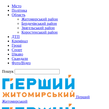
Місто
Політика
Область
Житомирський район
Бердичівський район
Звягельський район
Коростенський район
ДТП
Кримінал
Гроші
Спорт
Цікаво
Скандали
Фото/Відео
Пошук
Перший
Житомирський