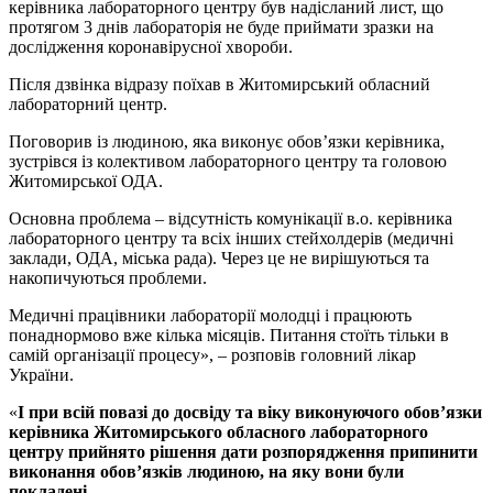
керівника лабораторного центру був надісланий лист, що
протягом 3 днів лабораторія не буде приймати зразки на
дослідження коронавірусної хвороби.
Після дзвінка відразу поїхав в Житомирський обласний
лабораторний центр.
Поговорив із людиною, яка виконує обов’язки керівника,
зустрівся із колективом лабораторного центру та головою
Житомирської ОДА.
Основна проблема – відсутність комунікації в.о. керівника
лабораторного центру та всіх інших стейхолдерів (медичні
заклади, ОДА, міська рада). Через це не вирішуються та
накопичуються проблеми.
Медичні працівники лабораторії молодці і працюють
понаднормово вже кілька місяців. Питання стоїть тільки в
самій організації процесу», – розповів головний лікар
України.
«
І при всій повазі до досвіду та віку виконуючого обов’язки
керівника Житомирського обласного лабораторного
центру прийнято рішення дати розпорядження припинити
виконання обов’язків людиною, на яку вони були
покладені.