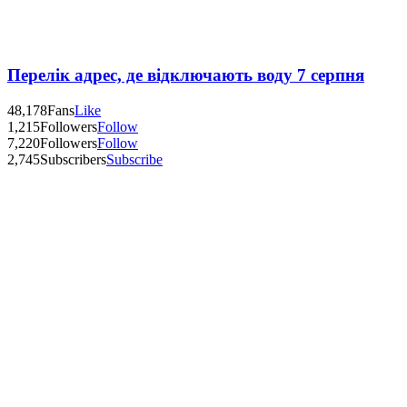
Перелік адрес, де відключають воду 7 серпня
48,178
Fans
Like
1,215
Followers
Follow
7,220
Followers
Follow
2,745
Subscribers
Subscribe