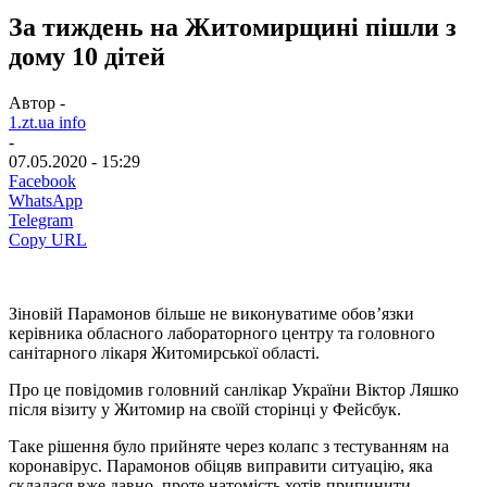
За тиждень на Житомирщині пішли з
дому 10 дітей
Автор -
1.zt.ua info
-
07.05.2020 - 15:29
Facebook
WhatsApp
Telegram
Copy URL
Зіновій Парамонов більше не виконуватиме обов’язки
керівника обласного лабораторного центру та головного
санітарного лікаря Житомирської області.
Про це повідомив головний санлікар України Віктор Ляшко
після візиту у Житомир на своїй сторінці у Фейсбук.
Таке рішення було прийняте через колапс з тестуванням на
коронавірус. Парамонов обіцяв виправити ситуацію, яка
склалася вже давно, проте натомість хотів припинити