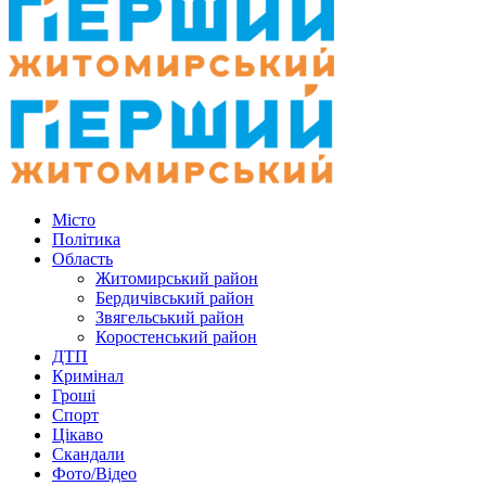
Місто
Політика
Область
Житомирський район
Бердичівський район
Звягельський район
Коростенський район
ДТП
Кримінал
Гроші
Спорт
Цікаво
Скандали
Фото/Відео