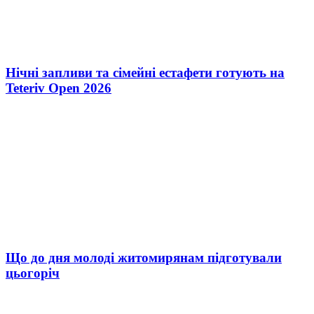
Нічні запливи та сімейні естафети готують на
Teteriv Open 2026
Що до дня молоді житомирянам підготували
цьогоріч