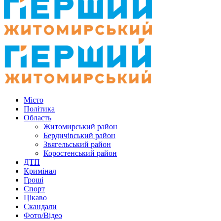
Місто
Політика
Область
Житомирський район
Бердичівський район
Звягельський район
Коростенський район
ДТП
Кримінал
Гроші
Спорт
Цікаво
Скандали
Фото/Відео