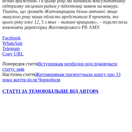
великі враження» і в цьому році ми надавали консультативну
підтримку місцевим радам у підготовці заявок на конкурс.
Тішить, що громади Житомирщини більш активні: якщо
минулого року наша область представила 8 проектів, то
цього року вже 12, 5 з яких – визнані кращими»
, – підклеслила
виконавча директорка Житомирського РВ АМУ.
Facebook
WhatsApp
Telegram
Copy URL
Попередня стаття
Вступникам необхідно відслідковувати
статус заяв
Наступна стаття
Житомирянам презентували книгу про 33
роки життя після Чорнобиля
СТАТТІ ЗА ТЕМОЮ
БІЛЬШЕ ВІД АВТОРА