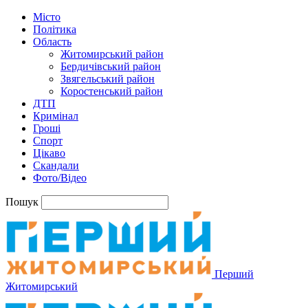
Місто
Політика
Область
Житомирський район
Бердичівський район
Звягельський район
Коростенський район
ДТП
Кримінал
Гроші
Спорт
Цікаво
Скандали
Фото/Відео
Пошук
Перший
Житомирський