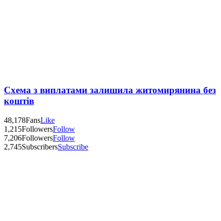
Схема з виплатами залишила житомирянина без
коштів
48,178
Fans
Like
1,215
Followers
Follow
7,206
Followers
Follow
2,745
Subscribers
Subscribe