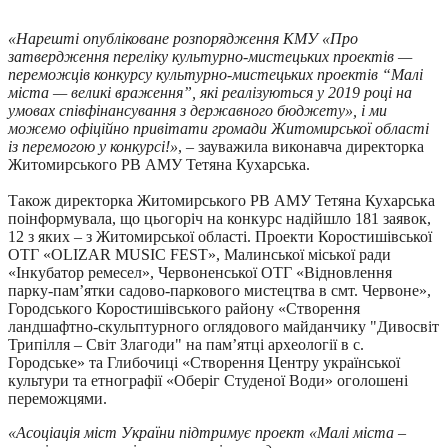
«Нарешті опубліковане розпорядження КМУ «Про
затвердження переліку культурно-мистецьких проектів —
переможців конкурсу культурно-мистецьких проектів “Малі
міста — великі враження”, які реалізуються у 2019 році на
умовах співфінансування з державного бюджету», і ми
можемо офіційно привітати громади Житомирської області
із перемогою у конкурсі!»
, – зауважила виконавча директорка
Житомирського РВ АМУ Тетяна Кухарська.
Також директорка Житомирського РВ АМУ Тетяна Кухарська
поінформувала, що цьогоріч на конкурс надійшло 181 заявок,
12 з яких – з Житомирської області. Проекти Коростишівської
ОТГ «OLIZAR MUSIC FEST», Малинської міської ради
«Інкубатор ремесел», Червоненської ОТГ «Відновлення
парку-пам’ятки садово-паркового мистецтва в смт. Червоне»,
Городського Коростишівського району «Створення
ландшафтно-скульптурного оглядового майданчику "Дивосвіт
Трипілля – Світ Злагоди" на пам’ятці археології в с.
Городське» та Глибочиці «Створення Центру української
культури та етнографії «Оберіг Студеної Води» оголошені
переможцями.
«Асоціація міст України підтримує проект «Малі міста –