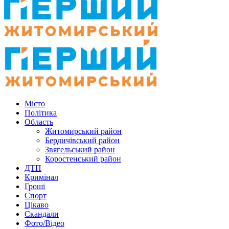
Місто
Політика
Область
Житомирський район
Бердичівський район
Звягельський район
Коростенський район
ДТП
Кримінал
Гроші
Спорт
Цікаво
Скандали
Фото/Відео