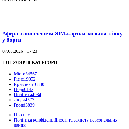
Афера з оновленням SIM-картки загнала жінку
у борги
07.08.2026 - 17:23
ПОПУЛЯРНІ КАТЕГОРІЇ
Місто
34567
Різне
19852
Кримінал
10830
Події
9133
Політика
4984
Люди
4577
Гроші
3839
Про нас
Політика конфіденційності та захисту персональних
даних