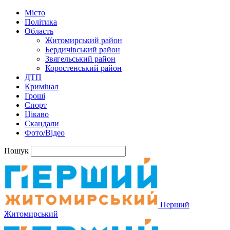
Місто
Політика
Область
Житомирський район
Бердичівський район
Звягельський район
Коростенський район
ДТП
Кримінал
Гроші
Спорт
Цікаво
Скандали
Фото/Відео
Пошук
Перший
Житомирський