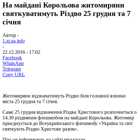
На майдані Корольова житомиряни
святкуватимуть Різдво 25 грудня та 7
січня
Автор -
1.zt.ua info
-
22.12.2016 - 17:02
Facebook
WhatsApp
Telegram
Copy URL
Житомиряни відзначатимуть Різдво біля головної ялинки
міста 25 грудня та 7 січня.
Саме 25 грудня відзначення Різдва Христового розпочнеться о
14.30 різдвяним флешмобом на майдані Корольова. Житомир
приєднується до Всеукраїнського флешмобу «Україна та світ
святкують Різдво Христовe разом».
Про це інформують на сайті міськради.