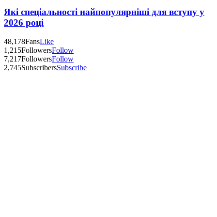
Які спеціальності найпопулярніші для вступу у
2026 році
48,178
Fans
Like
1,215
Followers
Follow
7,217
Followers
Follow
2,745
Subscribers
Subscribe