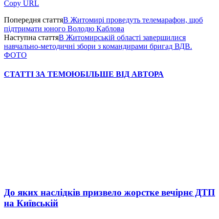
Copy URL
Попередня стаття
В Житомирі проведуть телемарафон, щоб
підтримати юного Володю Каблова
Наступна стаття
В Житомирській області завершилися
навчально-методичні збори з командирами бригад ВДВ.
ФОТО
СТАТТІ ЗА ТЕМОЮ
БІЛЬШЕ ВІД АВТОРА
До яких наслідків призвело жорстке вечірнє ДТП
на Київській