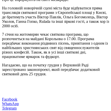
На головній новорічній сцені міста буде відбуватися пряма
трансляція святкової програми з Європейської площі у Києві,
де братимуть участь Віктор Павлік, Ольга Богомолець, Віктор
Уколов, Ганна Гопко, Rulada та інші зіркові гості, а також хор із
2000 осіб.
7 січня на житомирян чекає святкова програма, що
розпочнеться на майдані Корольова о 17.00. Програма
передбачає виконання різдвяних пісень, привітання з одним із
найбільших християнських свят від священнослужителів
різних конфесій. Також, як в усі інші святкові дні,
працюватиме ярмарок та фудкорт.
Нагадаємо, що на початку грудня у Верховній Раді
зареєстровано законопроект, який передбачає додатковий
святковий день 25 грудня.
Facebook
WhatsApp
Telegram