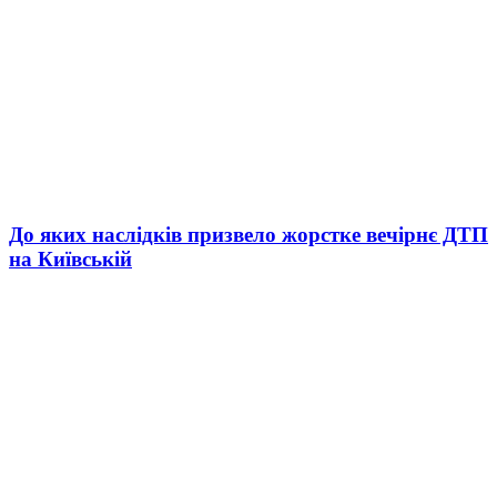
До яких наслідків призвело жорстке вечірнє ДТП
на Київській