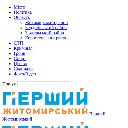
Місто
Політика
Область
Житомирський район
Бердичівський район
Звягельський район
Коростенський район
ДТП
Кримінал
Гроші
Спорт
Цікаво
Скандали
Фото/Відео
Пошук
Перший
Житомирський