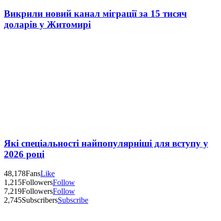
Викрили новий канал міграції за 15 тисяч
доларів у Житомирі
Які спеціальності найпопулярніші для вступу у
2026 році
48,178
Fans
Like
1,215
Followers
Follow
7,219
Followers
Follow
2,745
Subscribers
Subscribe