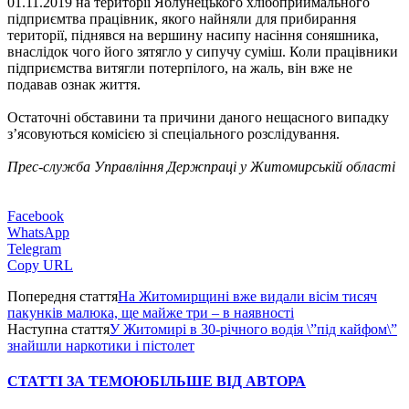
01.11.2019 на території Яблунецького хлібоприймального
підприємтва працівник, якого найняли для прибирання
території, піднявся на вершину насипу насіння соняшника,
внаслідок чого його зятягло у сипучу суміш. Коли працівники
підприємства витягли потерпілого, на жаль, він вже не
подавав ознак життя.
Остаточні обставини та причини даного нещасного випадку
з’ясовуються комісією зі спеціального розслідування.
Прес-служба Управління Держпраці у Житомирській області
Facebook
WhatsApp
Telegram
Copy URL
Попередня стаття
На Житомирщині вже видали вісім тисяч
пакунків малюка, ще майже три – в наявності
Наступна стаття
У Житомирі в 30-річного водія \”під кайфом\”
знайшли наркотики і пістолет
СТАТТІ ЗА ТЕМОЮ
БІЛЬШЕ ВІД АВТОРА