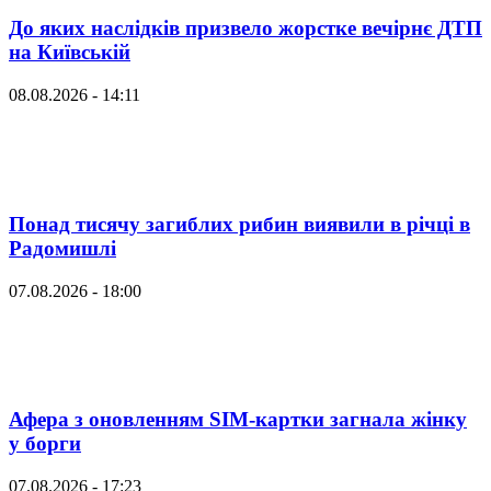
До яких наслідків призвело жорстке вечірнє ДТП
на Київській
08.08.2026 - 14:11
Понад тисячу загиблих рибин виявили в річці в
Радомишлі
07.08.2026 - 18:00
Афера з оновленням SIM-картки загнала жінку
у борги
07.08.2026 - 17:23