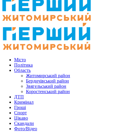
Місто
Політика
Область
Житомирський район
Бердичівський район
Звягельський район
Коростенський район
ДТП
Кримінал
Гроші
Спорт
Цікаво
Скандали
Фото/Відео