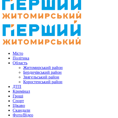
Місто
Політика
Область
Житомирський район
Бердичівський район
Звягельський район
Коростенський район
ДТП
Кримінал
Гроші
Спорт
Цікаво
Скандали
Фото/Відео