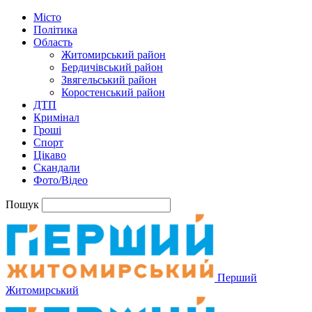
Місто
Політика
Область
Житомирський район
Бердичівський район
Звягельський район
Коростенський район
ДТП
Кримінал
Гроші
Спорт
Цікаво
Скандали
Фото/Відео
Пошук
Перший
Житомирський