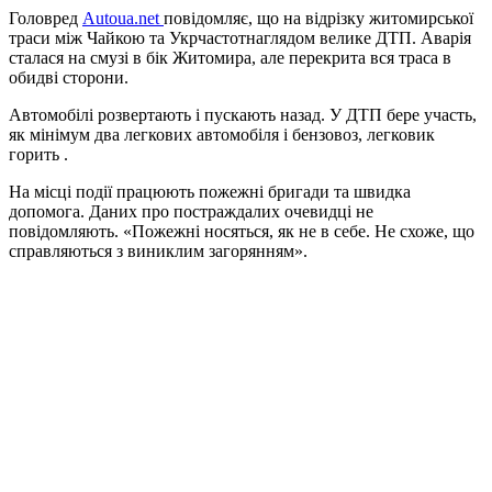
Головред
Autoua.net
повідомляє, що на відрізку житомирської
траси між Чайкою та Укрчастотнаглядом велике ДТП.
Аварія
сталася на смузі в бік Житомира, але перекрита вся траса в
обидві сторони
.
Автомобілі розвертають і пускають назад.
У ДТП бере участь,
як мінімум два легкових автомобіля і бензовоз, легковик
горить .
На місці події працюють пожежні бригади та швидка
допомога.
Даних про постраждалих очевидці не
повідомляють.
«Пожежні носяться, як не в себе.
Не схоже, що
справляються з виниклим загорянням».