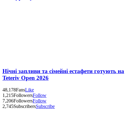
Нічні запливи та сімейні естафети готують на
Teteriv Open 2026
48,178
Fans
Like
1,215
Followers
Follow
7,206
Followers
Follow
2,745
Subscribers
Subscribe