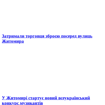
Затримали торговця зброєю посеред вулиць
Житомира
У Житомирі стартує новий всеукраїнський
конкурс музикантів