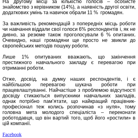
На другому місці за кількістю голосів – особисте
знайомство з керівником (14%), а наявність другої освіти,
додаткових умінь та навичок обрали 11 % громадян.
За важливість рекомендацій з попередніх місць роботи
чи навчання віддали свої голоси 6% респондентів і, як не
дивно, за резюме також проголосували 6 % опитаних.
Очевидно, наші громадяни ще просто не звикли до
європейських методів пошуку роботи.
Лише 1% опитуваних вважають, що закінчення
престижного навчального закладу є перевагою при
отриманні роботи.
Отже, досвід, на думку наших респондентів, і є
найбільшою перевагою шукача роботи при
працевлаштуванні. Найчастіше з проблемою відсутності
досвіду стикаються випускники навчальних закладів,
однак потрібно пам’ятати, що найкращий працівник-
професіонал теж колись розпочинав «з нуля», тому
головна мета молодого спеціаліста – переконати
роботодавця, що він вартий того, щоб його «ростили» в
цій компанії.
Facebook