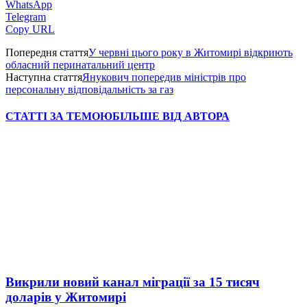
WhatsApp
Telegram
Copy URL
Попередня стаття
У червні цього року в Житомирі відкриють
обласний перинатальний центр
Наступна стаття
Янукович попередив міністрів про
персональну відповідальність за газ
СТАТТІ ЗА ТЕМОЮ
БІЛЬШЕ ВІД АВТОРА
Викрили новий канал міграції за 15 тисяч
доларів у Житомирі