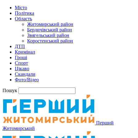
Місто
Політика
Область
Житомирський район
Бердичівський район
Звягельський район
Коростенський район
ДТП
Кримінал
Гроші
Спорт
Цікаво
Скандали
Фото/Відео
Пошук
Перший
Житомирський