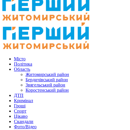
Місто
Політика
Область
Житомирський район
Бердичівський район
Звягельський район
Коростенський район
ДТП
Кримінал
Гроші
Спорт
Цікаво
Скандали
Фото/Відео