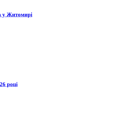
в у Житомирі
26 році