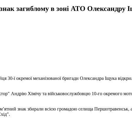
знак загиблому в зоні АТО Олександру
йця 30-ї окремої механізованої бригади Олександра Іщука відкри
тор" Андрію Хімічу та військовослужбовцю 10-го окремого мото
пам’ятний знак збирали всією громадою селища Першотравенськ, 
хід".