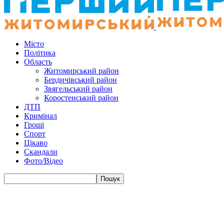
Місто
Політика
Область
Житомирський район
Бердичівський район
Звягельський район
Коростенський район
ДТП
Кримінал
Гроші
Спорт
Цікаво
Скандали
Фото/Відео