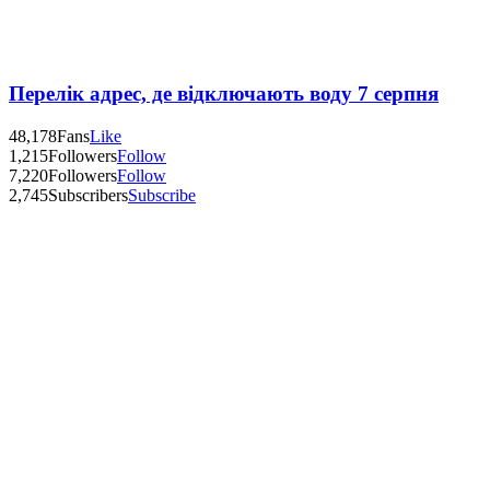
Перелік адрес, де відключають воду 7 серпня
48,178
Fans
Like
1,215
Followers
Follow
7,220
Followers
Follow
2,745
Subscribers
Subscribe