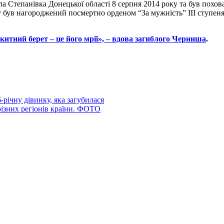
ла Степанівка Донецької області 8 серпня 2014 року та був похов
 був нагороджений посмертно орденом “За мужність” ІІІ ступеня.
китний берет – це його мрії», – вдова загиблого Черниша
.
річну дівинку, яка загубилася
ізних регіонів країни. ФОТО