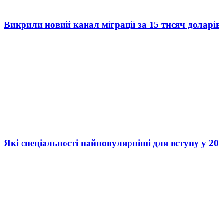
Викрили новий канал міграції за 15 тисяч доларі
Які спеціальності найпопулярніші для вступу у 20