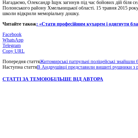
Нагадаємо, Олександр Іщук загинув під час бойових дій біля се
Полонського району Хмельницької області. 15 травня 2015 року
школи відкрили меморіальну дошку.
Читайте також
: «Стати професійним кухарем і одягнути бла
Facebook
WhatsApp
Telegram
Copy URL
Попередня стаття
Житомирські патрульні поліцейські знайшли 6-
Наступна стаття
В Андрушівці представили вишиті рушники з р
СТАТТІ ЗА ТЕМОЮ
БІЛЬШЕ ВІД АВТОРА