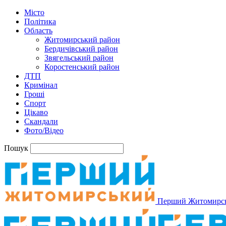
Місто
Політика
Область
Житомирський район
Бердичівський район
Звягельський район
Коростенський район
ДТП
Кримінал
Гроші
Спорт
Цікаво
Скандали
Фото/Відео
Пошук
Перший Житомирс