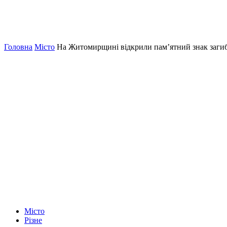
Головна
Місто
На Житомирщині відкрили пам’ятний знак заги
Місто
Різне