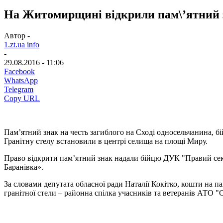
На Житомирщині відкрили пам\’ятний 
Автор -
1.zt.ua info
-
29.08.2016 - 11:06
Facebook
WhatsApp
Telegram
Copy URL
Пам’ятний знак на честь загиблого на Сході односельчанина, бі
Гранітну стелу встановили в центрі селища на площі Миру.
Право відкрити пам’ятний знак надали бійцю ДУК "Правий сек
Баранівка».
За словами депутата обласної ради Наталії Кокітко, кошти на 
гранітної стели – районна спілка учасників та ветеранів АТО "С