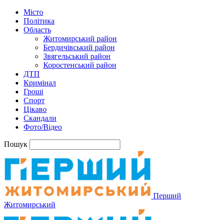
Місто
Політика
Область
Житомирський район
Бердичівський район
Звягельський район
Коростенський район
ДТП
Кримінал
Гроші
Спорт
Цікаво
Скандали
Фото/Відео
Пошук
Перший
Житомирський