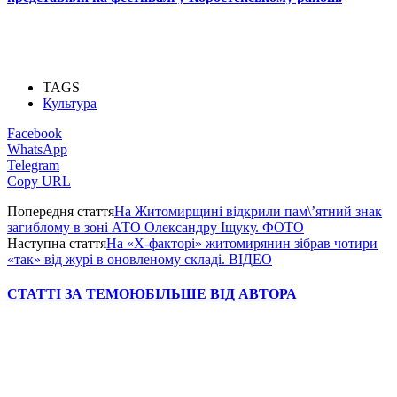
TAGS
Культура
Facebook
WhatsApp
Telegram
Copy URL
Попередня стаття
На Житомирщині відкрили пам\’ятний знак
загиблому в зоні АТО Олександру Іщуку. ФОТО
Наступна стаття
На «Х-факторі» житомирянин зібрав чотири
«так» від журі в оновленому складі. ВІДЕО
СТАТТІ ЗА ТЕМОЮ
БІЛЬШЕ ВІД АВТОРА