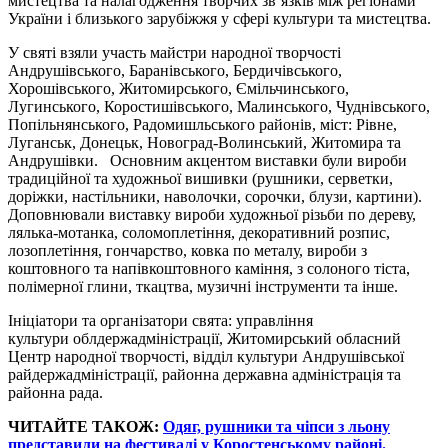
мистецтва та налагодження творчих зв’язків між регіонами
України і близького зарубіжжя у сфері культури та мистецтва.
У святі взяли участь майстри народної творчості
Андрушівського, Баранівського, Бердичівського,
Хорошівського, Житомирського, Ємільчинського,
Лугинського, Коростишівського, Малинського, Чуднівського,
Попільнянського, Радомишльського районів, міст: Рівне,
Луганськ, Донецьк, Новоград-Волинський, Житомира та
Андрушівки. Основним акцентом виставки були вироби
традиційної та художньої вишивки (рушники, серветки,
доріжки, настільники, наволочки, сорочки, блузи, картини).
Доповнювали виставку вироби художньої різьби по дереву,
лялька-мотанка, соломоплетіння, декоративний розпис,
лозоплетіння, гончарство, ковка по металу, вироби з
коштовного та напівкоштовного каміння, з солоного тіста,
полімерної глини, ткацтва, музичні інструменти та інше.
Ініціатори та організатори свята: управління
культури облдержадміністрації, Житомирський обласний
Центр народної творчості, відділ культури Андрушівської
райдержадміністрації, районна державна адміністрація та
районна рада.
ЧИТАЙТЕ ТАКОЖ:
Одяг, рушники та чіпси з льону
представили на фестивалі у Коростенському районі.