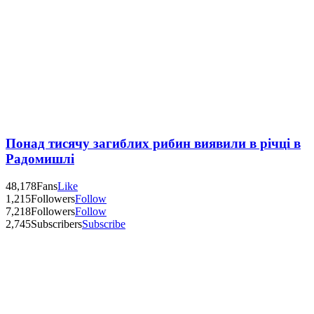
Понад тисячу загиблих рибин виявили в річці в
Радомишлі
48,178
Fans
Like
1,215
Followers
Follow
7,218
Followers
Follow
2,745
Subscribers
Subscribe