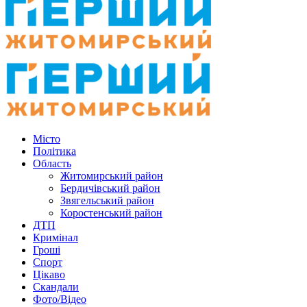
Місто
Політика
Область
Житомирський район
Бердичівський район
Звягельський район
Коростенський район
ДТП
Кримінал
Гроші
Спорт
Цікаво
Скандали
Фото/Відео