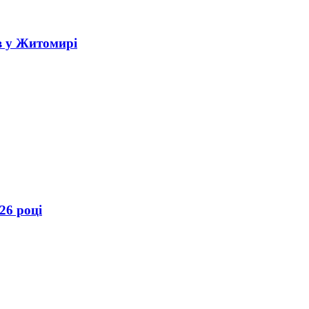
в у Житомирі
26 році