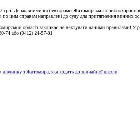
842 грн. Державними інспекторами Житомирського рибоохоронно
 по цим справам направлені до суду для притягнення винних осіб
омирській області закликає не нехтувати даними правилами! У 
60-74 або (0412) 24-57-81
» дівчинку з Житомира, яка ходить до звичайної школи