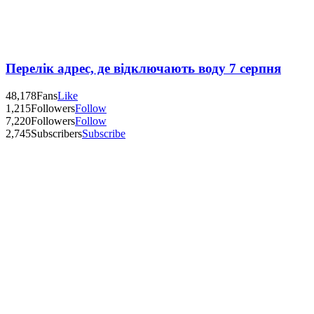
Перелік адрес, де відключають воду 7 серпня
48,178
Fans
Like
1,215
Followers
Follow
7,220
Followers
Follow
2,745
Subscribers
Subscribe