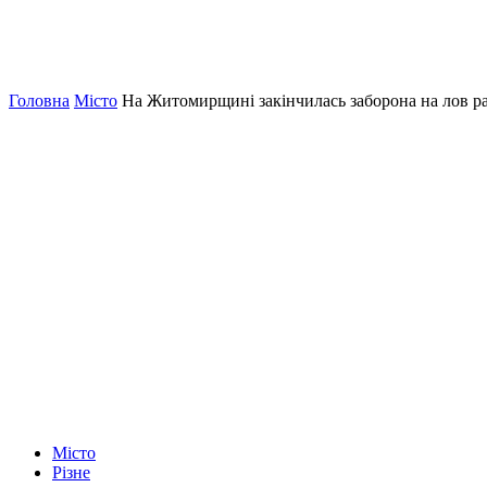
Головна
Місто
На Житомирщині закінчилась заборона на лов ра
Місто
Різне