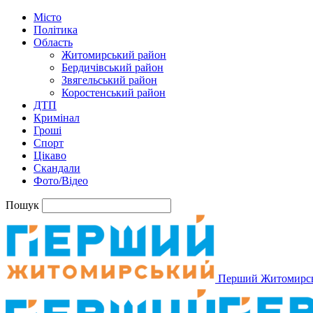
Місто
Політика
Область
Житомирський район
Бердичівський район
Звягельський район
Коростенський район
ДТП
Кримінал
Гроші
Спорт
Цікаво
Скандали
Фото/Відео
Пошук
Перший Житомирс