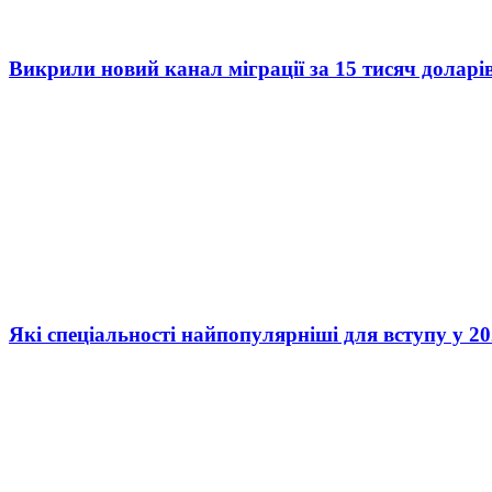
Викрили новий канал міграції за 15 тисяч доларі
Які спеціальності найпопулярніші для вступу у 20