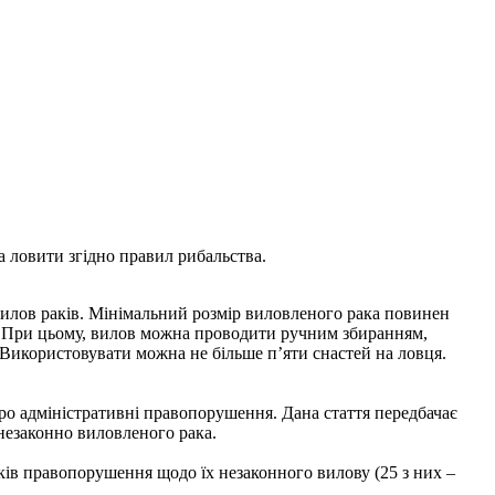
а ловити згідно правил рибальства.
вилов раків. Мінімальний розмір виловленого рака повинен
ів. При цьому, вилов можна проводити ручним збиранням,
 Використовувати можна не більше п’яти снастей на ловця.
 про адміністративні правопорушення. Дана стаття передбачає
 незаконно виловленого рака.
ків правопорушення щодо їх незаконного вилову (25 з них –