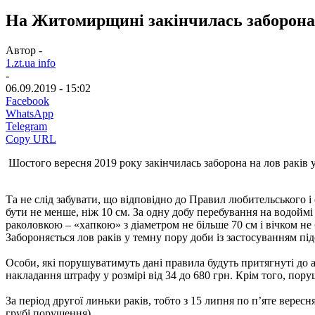
На Житомирщині закінчилась заборона 
Автор -
1.zt.ua info
-
06.09.2019 - 15:02
Facebook
WhatsApp
Telegram
Copy URL
Шостого вересня 2019 року закінчилась заборона на лов раків у
Та не слід забувати, що відповідно до Правил любительського 
бути не менше, ніж 10 см. За одну добу перебування на водойм
раколовкою – «хапкою» з діаметром не більше 70 см і вічком н
Забороняється лов раків у темну пору доби із застосуванням під
Особи, які порушуватимуть дані правила будуть притягнуті до а
накладання штрафу у розмірі від 34 до 680 грн. Крім того, пор
За період другої линьки раків, тобто з 15 липня по п’яте вер
грубі порушення).