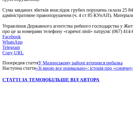
Сума завданих збитків внаслідок грубих порушень склала 25 
адміністративне правопорушення (ч. 4 ст 85 КУпАП). Матеріали
Управління Державного агентства рибного господарства у Жит
про це за номерами телефону «гарячої лінії» патруля: (067) 414-
Facebook
WhatsApp
Telegram
Copy URL
Попередня стаття
У Малинському районі втопився рибалка
Наступна стаття
«Зі мною все нормально»: історія про «сонячну
СТАТТІ ЗА ТЕМОЮ
БІЛЬШЕ ВІД АВТОРА