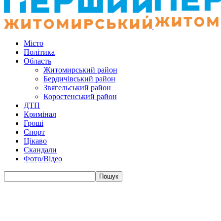
Місто
Політика
Область
Житомирський район
Бердичівський район
Звягельський район
Коростенський район
ДТП
Кримінал
Гроші
Спорт
Цікаво
Скандали
Фото/Відео