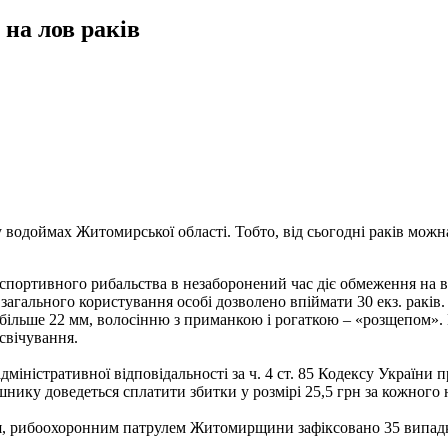
на лов раків
 водоймах Житомирської області. Тобто, від сьогодні раків можн
і спортивного рибальства в незаборонений час діє обмеження на 
і загального користування особі дозволено впіймати 30 екз. рак
е більше 22 мм, волосінню з приманкою і рогаткою – «розщепом».
свічування.
дміністративної відповідальності за ч. 4 ст. 85 Кодексу України
ушнику доведеться сплатити збитки у розмірі 25,5 грн за кожного
есня, рибоохоронним патрулем Житомирщини зафіксовано 35 випад