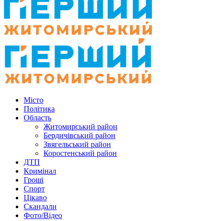
Місто
Політика
Область
Житомирський район
Бердичівський район
Звягельський район
Коростенський район
ДТП
Кримінал
Гроші
Спорт
Цікаво
Скандали
Фото/Відео