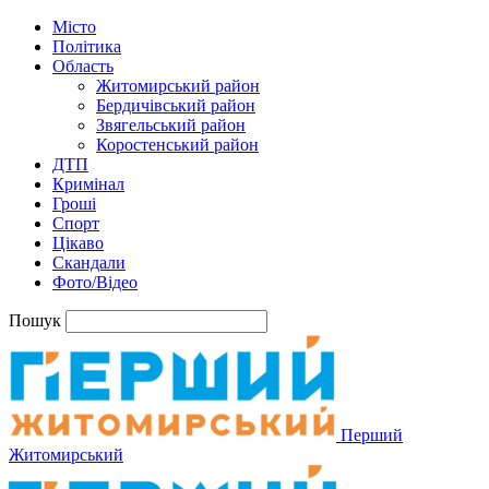
Місто
Політика
Область
Житомирський район
Бердичівський район
Звягельський район
Коростенський район
ДТП
Кримінал
Гроші
Спорт
Цікаво
Скандали
Фото/Відео
Пошук
Перший
Житомирський