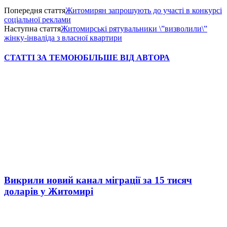
Попередня стаття
Житомирян запрошують до участі в конкурсі
соціальної реклами
Наступна стаття
Житомирські рятувальники \”визволили\”
жінку-інваліда з власної квартири
СТАТТІ ЗА ТЕМОЮ
БІЛЬШЕ ВІД АВТОРА
Викрили новий канал міграції за 15 тисяч
доларів у Житомирі