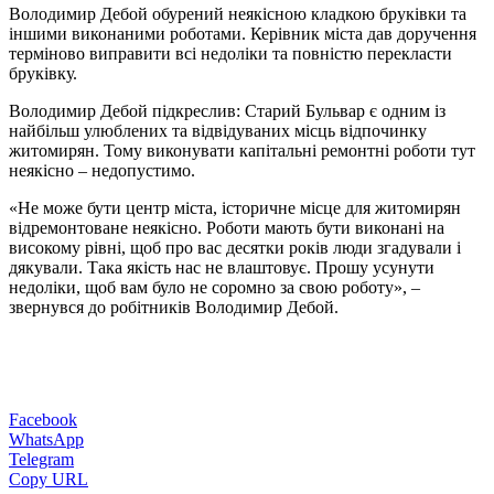
Володимир Дебой обурений неякісною кладкою бруківки та
іншими виконаними роботами. Керівник міста дав доручення
терміново виправити всі недоліки та повністю перекласти
бруківку.
Володимир Дебой підкреслив: Старий Бульвар є одним із
найбільш улюблених та відвідуваних місць відпочинку
житомирян. Тому виконувати капітальні ремонтні роботи тут
неякісно – недопустимо.
«Не може бути центр міста, історичне місце для житомирян
відремонтоване неякісно. Роботи мають бути виконані на
високому рівні, щоб про вас десятки років люди згадували і
дякували. Така якість нас не влаштовує. Прошу усунути
недоліки, щоб вам було не соромно за свою роботу», –
звернувся до робітників Володимир Дебой.
Facebook
WhatsApp
Telegram
Copy URL